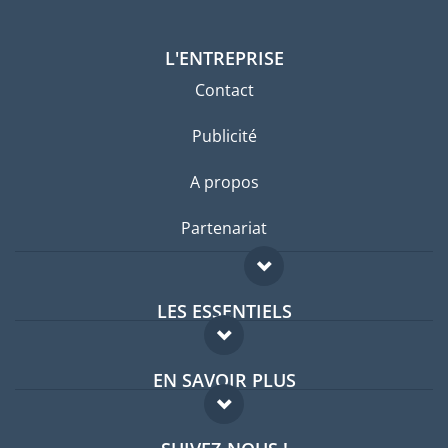
L'ENTREPRISE
Contact
Publicité
A propos
Partenariat
LES ESSENTIELS
Forum expatriés
EN SAVOIR PLUS
Guides pays
FAQ
Offres d'emploi