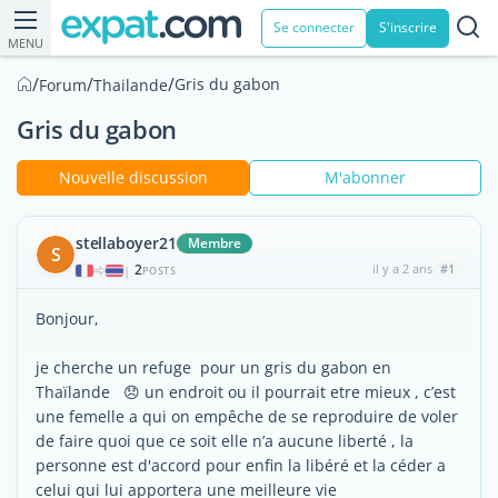
Se connecter
S'inscrire
MENU
/
/
/
Gris du gabon
Forum
Thailande
Gris du gabon
Nouvelle discussion
M'abonner
stellaboyer21
Membre
S
2
il y a 2 ans
#1
|
POSTS
Bonjour,
je cherche un refuge pour un gris du gabon en
Thaïlande 😞 un endroit ou il pourrait etre mieux , c’est
une femelle a qui on empêche de se reproduire de voler
de faire quoi que ce soit elle n’a aucune liberté , la
personne est d'accord pour enfin la libéré et la céder a
celui qui lui apportera une meilleure vie