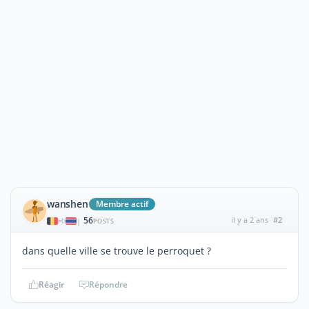
wanshen
Membre actif
56
il y a 2 ans
#2
|
POSTS
dans quelle ville se trouve le perroquet ?
Réagir
Répondre