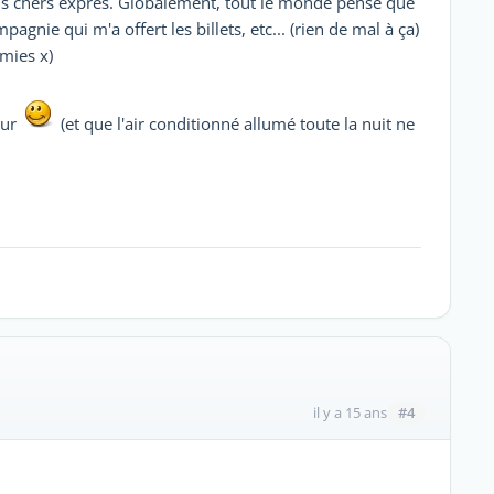
plus chers exprès. Globalement, tout le monde pense que
agnie qui m'a offert les billets, etc... (rien de mal à ça)
mies x)
eur
(et que l'air conditionné allumé toute la nuit ne
#4
il y a 15 ans