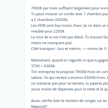
7000$ par mois suffisent largement pour vivre
Tu peux trouver un condo avec 1 chambre pour
a 2 chambres (3500$).
Les HDB sont bcp moins chers. Je vis dans u
meublé pour 2200$.
Le cout de la vie n'est pas élevé. Tu trouves fa
restos ne manquent pas!
Côté transport : bus et métros --> moins de 1/ 
Maintenant, quand on regarde ce que tu gagnes 
3700 = 6500$.
Ton entreprise te propose 7000$/mois en contr
salaire. Ce qui revient à environ 6500$/mois. 
ne cotiseras pas pour ta retraite, tu paieras plu
auras moins de dépenses pour le reste et la qua
Aussi, vérifie bien le nombre de congés car en 
Négocie!!!