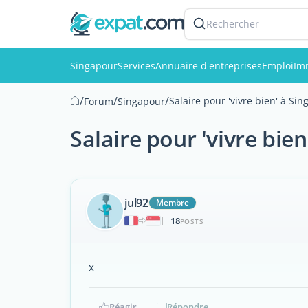
Rechercher
Singapour
Services
Annuaire d'entreprises
Emploi
Im
/
/
/
Salaire pour 'vivre bien' à Si
Forum
Singapour
Salaire pour 'vivre bie
jul92
Membre
18
|
POSTS
x
Réagir
Répondre