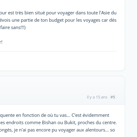
our est très bien situé pour voyager dans toute l'Asie du
prévois une partie de ton budget pour les voyages car dès
ire sans!!!)
r!
#5
il y a 15 ans
équente en fonction de où tu vas... C'est évidemment
s des endroits comme Bishan ou Bukit, proches du centre.
ongés, je n'ai pas encore pu voyager aux alentours... so