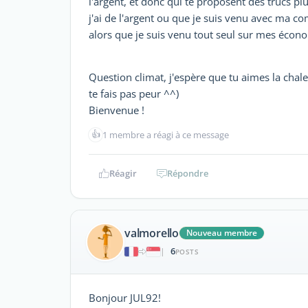
l'argent, et donc qui te proposent des trucs 
j'ai de l'argent ou que je suis venu avec ma comp
alors que je suis venu tout seul sur mes écono
Question climat, j'espère que tu aimes la chal
te fais pas peur ^^)
Bienvenue !
👍
1 membre a réagi à ce message
Réagir
Répondre
valmorello
Nouveau membre
6
|
POSTS
Bonjour JUL92!