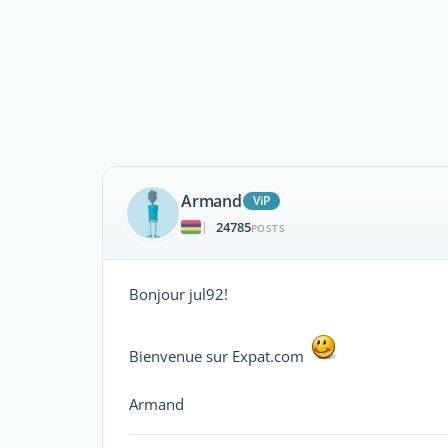
Armand
ViP
24785
|
POSTS
Bonjour jul92!
Bienvenue sur Expat.com
Armand