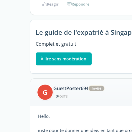
Réagir
Répondre
Le guide de l'expatrié à Singa
Complet et gratuit
À lire sans modération
GuestPoster694
Invité
G
0
POSTS
Hello,
juste pour te donner une idée, en tant que prof