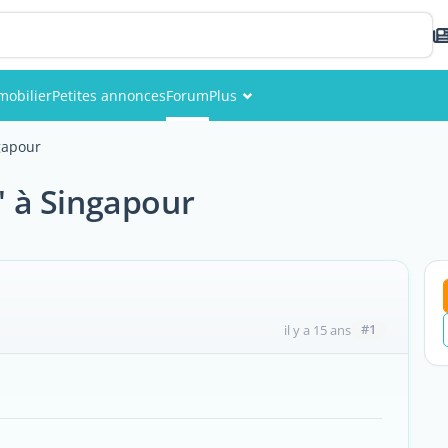
mobilier
Petites annonces
Forum
Plus
Événements
ngapour
Membres
n' à Singapour
Photos
#1
il y a 15 ans