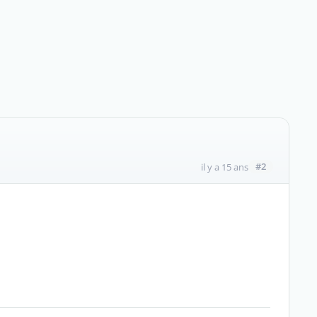
#2
il y a 15 ans