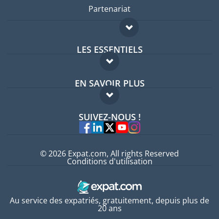
Partenariat
LES ESSENTIELS
Forum expatriés
EN SAVOIR PLUS
Guides pays
FAQ
Offres d'emploi
SUIVEZ-NOUS !
Experts
© 2026 Expat.com, All rights Reserved
Conditions d'utilisation
Au service des expatriés, gratuitement, depuis plus de
20 ans