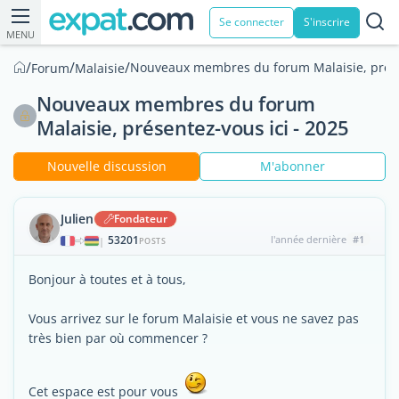
Se connecter
S'inscrire
MENU
/
/
/
Nouveaux membres du forum Malaisie, présen
Forum
Malaisie
Nouveaux membres du forum
Malaisie, présentez-vous ici - 2025
Nouvelle discussion
M'abonner
Julien
Fondateur
53201
l'année dernière
#1
|
POSTS
Bonjour à toutes et à tous,
Vous arrivez sur le forum Malaisie et vous ne savez pas
très bien par où commencer ?
Cet espace est pour vous