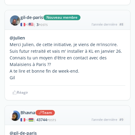
gil-de-paris
Nouveau membre
3
l'année dernière
#8
|
POSTS
@Julien
Merci Julien, de cette initiative, je viens de m'inscrire.
Suis futur retraité et vais m' installer à KL en janvier 26.
Connais tu un moyen d'être en contact avec des
Malaisiens à Paris ??
A te lire et bonne fin de week-end.
Gil
Réagir
Bhavna
Team
43744
l'année dernière
#9
|
POSTS
@gil-de-paris