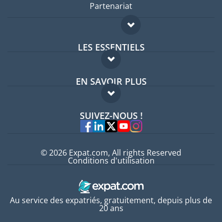
Partenariat
LES ESSENTIELS
Forum expatriés
EN SAVOIR PLUS
Guides pays
FAQ
Offres d'emploi
SUIVEZ-NOUS !
Experts
© 2026 Expat.com, All rights Reserved
Conditions d'utilisation
Au service des expatriés, gratuitement, depuis plus de
20 ans