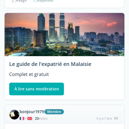
Réagir
Répondre
Le guide de l'expatrié en Malaisie
Complet et gratuit
À lire sans modération
bonjour1979
Membre
20
il y a 7 ans
#3
|
POSTS