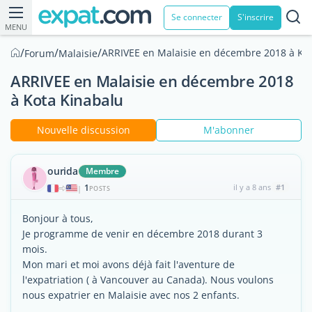
Se connecter
S'inscrire
MENU
/
/
/
ARRIVEE en Malaisie en décembre 2018 à Ko
Forum
Malaisie
ARRIVEE en Malaisie en décembre 2018
à Kota Kinabalu
Nouvelle discussion
M'abonner
ourida
Membre
1
il y a 8 ans
#1
|
POSTS
Bonjour à tous,
Je programme de venir en décembre 2018 durant 3
mois.
Mon mari et moi avons déjà fait l'aventure de
l'expatriation ( à Vancouver au Canada). Nous voulons
nous expatrier en Malaisie avec nos 2 enfants.