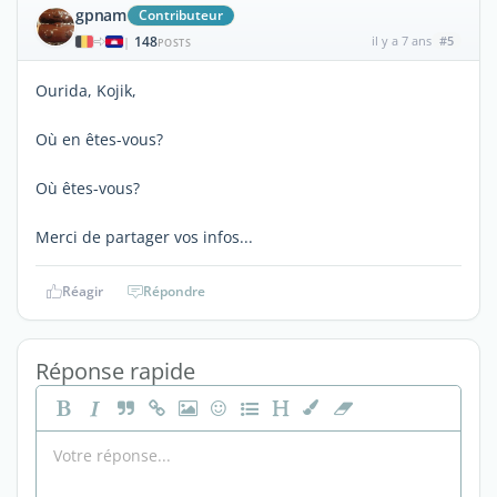
gpnam
Contributeur
148
il y a 7 ans
#5
|
POSTS
Ourida, Kojik,
Où en êtes-vous?
Où êtes-vous?
Merci de partager vos infos...
Réagir
Répondre
Réponse rapide