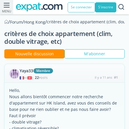
Se connecter
S'inscrire
MENU
/
/
/
critères de choix appartement (clim, double
Forum
Hong Kong
critères de choix appartement (clim,
double vitrage, etc)
Nouvelle discussion
M'abonner
Yaya33
Membre
22
il y a 11 ans
#1
|
POSTS
Hello,
Nous allons bientôt commencer notre recherche
d'appartement sur HK Island, avez vous des conseils de
base pour ne rien oublier et ne pas nous faire avoir?
Faut il prévoir
- double vitrage?
- climatisation réversible?