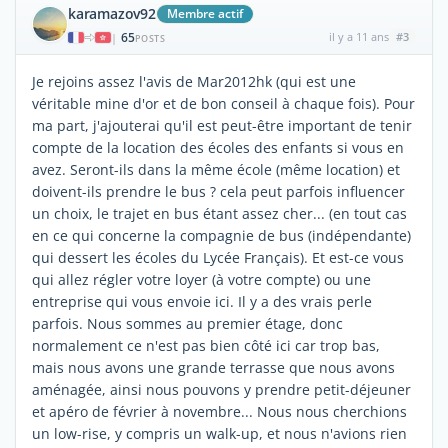
karamazov92
Membre actif
65
il y a 11 ans
#3
|
POSTS
Je rejoins assez l'avis de Mar2012hk (qui est une
véritable mine d'or et de bon conseil à chaque fois). Pour
ma part, j'ajouterai qu'il est peut-être important de tenir
compte de la location des écoles des enfants si vous en
avez. Seront-ils dans la même école (même location) et
doivent-ils prendre le bus ? cela peut parfois influencer
un choix, le trajet en bus étant assez cher... (en tout cas
en ce qui concerne la compagnie de bus (indépendante)
qui dessert les écoles du Lycée Français). Et est-ce vous
qui allez régler votre loyer (à votre compte) ou une
entreprise qui vous envoie ici. Il y a des vrais perle
parfois. Nous sommes au premier étage, donc
normalement ce n'est pas bien côté ici car trop bas,
mais nous avons une grande terrasse que nous avons
aménagée, ainsi nous pouvons y prendre petit-déjeuner
et apéro de février à novembre... Nous nous cherchions
un low-rise, y compris un walk-up, et nous n'avions rien