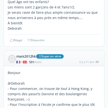
Quel âge ont tes enfants?
Les miens sont 2 garçons de 4 et 7ans1/2.
Je serais ravie de faire plus ample connaissance vu que
nous arriverons à peu près en même temps....
À bientôt
Deborah
Réagir
Répondre
mars2012hk
Expat en série
501
il y a 11 ans
#8
|
POSTS
Bonjour
@Deborah
- Pour commencer, on trouve de tout à Hong Kong, y
compris des yaourts Danone et des boulangeries
françaises. ;-)
- Pour l'inscription à l'école je confirme que le plus tôt