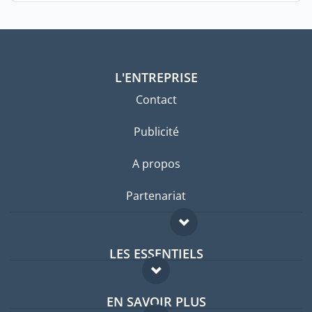
L'ENTREPRISE
Contact
Publicité
A propos
Partenariat
LES ESSENTIELS
Forum expatriés
EN SAVOIR PLUS
Guides pays