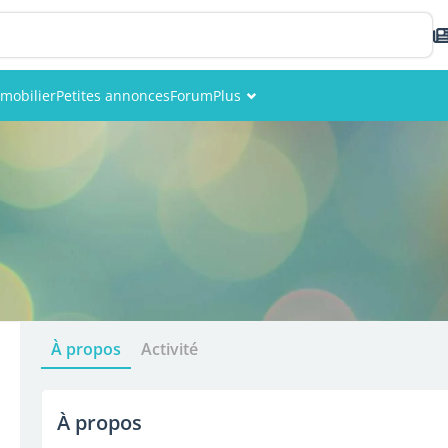
mobilier
Petites annonces
Forum
Plus
Événements
Membres
Photos
À propos
Activité
À propos