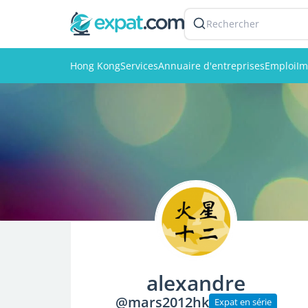
Rechercher
Hong Kong
Services
Annuaire d'entreprises
Emploi
Im
alexandre
@mars2012hk
Expat en série