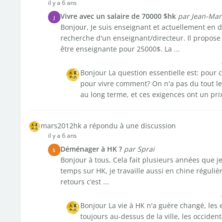
il y a 6 ans
Vivre avec un salaire de 70000 $hk
par Jean-Mar
J
Bonjour, Je suis enseignant et actuellement en di
recherche d'un enseignant/directeur. Il propos
être enseignante pour 25000$. La ...
Bonjour La question essentielle est: pour
pour vivre comment? On n'a pas du tout l
au long terme, et ces exigences ont un prix.
mars2012hk a répondu à une discussion
il y a 6 ans
Déménager à HK ?
par Sprai
S
Bonjour à tous, Cela fait plusieurs années que 
temps sur HK, je travaille aussi en chine réguli
retours c’est ...
Bonjour La vie à HK n'a guère changé, les e
toujours au-dessus de la ville, les occiden