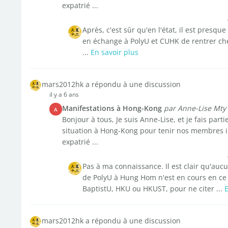
expatrié ...
Après, c'est sûr qu'en l'état, il est presq
en échange à PolyU et CUHK de rentrer chez
...
En savoir plus
mars2012hk a répondu à une discussion
il y a 6 ans
Manifestations à Hong-Kong
par Anne-Lise Mty
A
Bonjour à tous, Je suis Anne-Lise, et je fais par
situation à Hong-Kong pour tenir nos membres i
expatrié ...
Pas à ma connaissance. Il est clair qu'au
de PolyU à Hung Hom n'est en cours en ce
BaptistU, HKU ou HKUST, pour ne citer ...
E
mars2012hk a répondu à une discussion