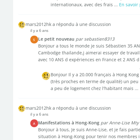
internationaux, avec des frais ...
En savoir 
mars2012hk a répondu à une discussion
il y a 6 ans
Le petit nouveau
par sebastien8313
S
Bonjour a tous le monde je suis Sébastien 35 ANS
Cambodge thailande,j aimerai essayer de travail
avec 10 ANS d expériences en France et 2 ANS d 
Bonjour Il y a 20.000 français à Hong Kong
(très proches en terme de qualité) un peu p
a peu de logement chez l'habitant mais ...
mars2012hk a répondu à une discussion
il y a 6 ans
Manifestations à Hong-Kong
par Anne-Lise Mty
A
Bonjour à tous, Je suis Anne-Lise, et je fais par
situation à Hong-Kong pour tenir nos membres i