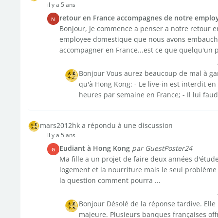
il y a 5 ans
retour en France accompagnes de notre employ
N
Bonjour, Je commence a penser a notre retour e
employee domestique que nous avons embauchée 
accompagner en France...est ce que quelqu'un pe
Bonjour Vous aurez beaucoup de mal à gar
qu'à Hong Kong: - Le live-in est interdit en 
heures par semaine en France; - Il lui faud
mars2012hk a répondu à une discussion
il y a 5 ans
Eudiant à Hong Kong
par GuestPoster24
G
Ma fille a un projet de faire deux années d'étu
logement et la nourriture mais le seul problème 
la question comment pourra ...
Bonjour Désolé de la réponse tardive. Elle 
majeure. Plusieurs banques françaises offr