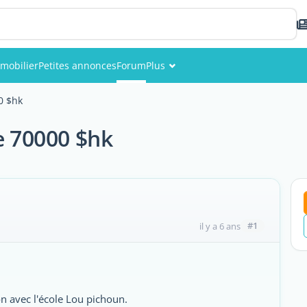
mobilier
Petites annonces
Forum
Plus
Événements
0 $hk
Membres
e 70000 $hk
Photos
#1
il y a 6 ans
on avec l'école Lou pichoun.