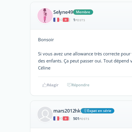
Selyne49
Membre
1
|
POSTS
Bonsoir
Si vous avez une allowance très correcte pour 
des enfants. Ça peut passer oui. Tout dépend 
Céline
Réagir
Répondre
mars2012hk
Expat en série
501
|
POSTS