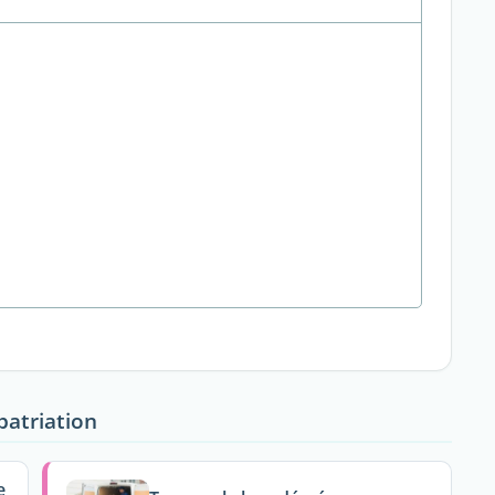
patriation
e