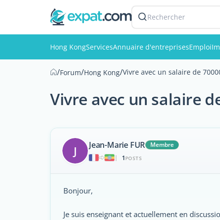
Rechercher
Hong Kong
Services
Annuaire d'entreprises
Emploi
Im
/
/
/
Vivre avec un salaire de 7000
Forum
Hong Kong
Vivre avec un salaire d
Jean-Marie FUR
Membre
J
1
|
POSTS
Bonjour,
Je suis enseignant et actuellement en discussi