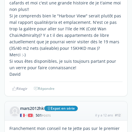
cafards et moi c'est une grande histoire de je t'aime moi
non plus!!
Si je comprends bien le "Harbour View" serait plutôt pas
mal rapport qualité/prix et emplacement. N'est ce pas
trop la galère pour aller sur l'ile de HK (Coté Wan
Chai/Admiralty)? Y a t il des appartements de libre
actuellement que je pourrai venir visiter dès le 19 mars
(35/40 m2 nets (saleable) pour 15KHKD max )?
Merci :-)
Si vous êtes disponibles, je suis toujours partant pour
un verre pour faire connaissance!
David
Réagir
Répondre
mars2012hk
Expat en série
501
il y a 12 ans
#12
|
POSTS
Franchement mon conseil ne te jette pas sur le premier