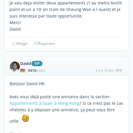
Je vais deja visiter deux appartements (1 au metro North
point et un a 10' en tram de Sheung Wan a l ouest) et je
suis interesse par toute opportunite.
Merci
David
Réagir
Répondre
David
ViP
9410
il y a 12 ans
#14
|
POSTS
Bonjour David HK,
Avez vous déjà posté une annonce dans la section
Appartements à louer à Hong Kong
? Si ce n'est pas le cas
nhésitez à y déposer une annonce, ça peut vous être
utile.