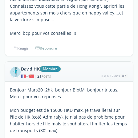
Connaissez vous cette partie de Hong Kong?, apriori les
appartements son mois chers que en happy valley....et
la verdure s'impose...
Merci bcp pour vos conseilles !!!
Réagir
Répondre
David HK
Membre
21
il y a 12 ans
#7
|
POSTS
Bonjour Mars2012hk, bonjour BlotM, bonjour à tous,
Merci pour vos réponses.
Mon budget est de 15000 HKD max. Je travaillerai sur
l'ile de HK (coté Admiraly). Je n'ai pas de problème pour
habiter hors de l'ile mais je souhaiterai limiter les temps
de transports (30' max).