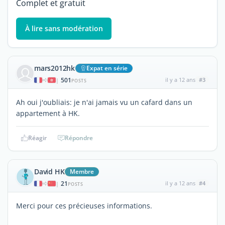
Complet et gratuit
À lire sans modération
mars2012hk
Expat en série
501
il y a 12 ans
#3
|
POSTS
Ah oui j'oubliais: je n'ai jamais vu un cafard dans un
appartement à HK.
Réagir
Répondre
David HK
Membre
21
il y a 12 ans
#4
|
POSTS
Merci pour ces précieuses informations.