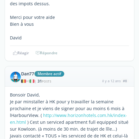
des impots dessus.
Merci pour votre aide
Bien à vous
David
Réagir
Répondre
Dan77
Membre actif
31
il y a 12 ans
#8
|
POSTS
Bonsoir David,
Je par minstaller à HK pour y travailler la semaine
prochaine et je viens de signer pour au moins 6 mois à
lHarbourView. (
http://www.horizonhotels.com.hk/index-
en.html
) Cest un serviced apartment full equipped situé
sur Kowloon. (à moins de 30 min. de trajet de lîle...)
Javais contacté « TOUS » les serviced de de HK et celui-là