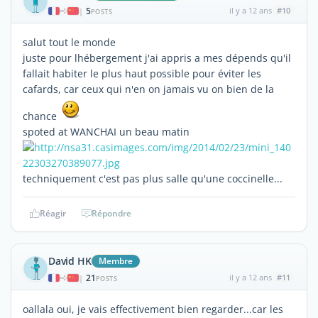
5
il y a 12 ans
#10
|
POSTS
salut tout le monde
juste pour lhébergement j'ai appris a mes dépends qu'il
fallait habiter le plus haut possible pour éviter les
cafards, car ceux qui n'en on jamais vu on bien de la
chance
spoted at WANCHAI un beau matin
techniquement c'est pas plus salle qu'une coccinelle...
Réagir
Répondre
David HK
Membre
21
il y a 12 ans
#11
|
POSTS
oallala oui, je vais effectivement bien regarder...car les