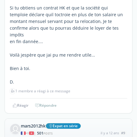
Si tu obtiens un contrat HK et que la société qui
temploie déclare quil toctroie en plus de ton salaire un
montant mensuel servant pour ta relocation, Je te
confirme alors que tu pourras déduire le loyer de tes
impôts
en fin dannée....
Voilà jespère que jai pu me rendre utile...
Bien à toi.
D.
👍
1 membre a réagi à ce message
Réagir
Répondre
mars2012hk
Expat en série
501
il y a 12 ans
#9
|
POSTS