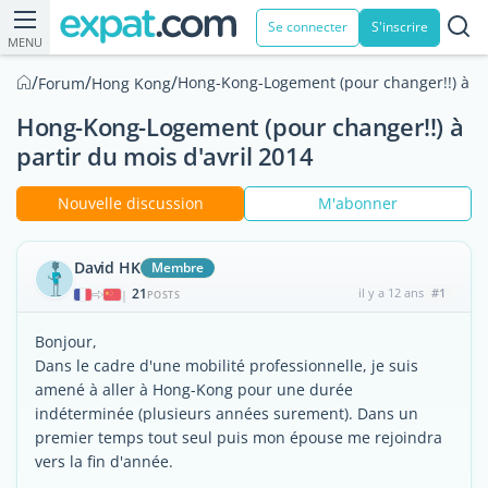
Se connecter
S'inscrire
MENU
/
/
/
Hong-Kong-Logement (pour changer!!) à par
Forum
Hong Kong
Hong-Kong-Logement (pour changer!!) à
partir du mois d'avril 2014
Nouvelle discussion
M'abonner
David HK
Membre
21
il y a 12 ans
#1
|
POSTS
Bonjour,
Dans le cadre d'une mobilité professionnelle, je suis
amené à aller à Hong-Kong pour une durée
indéterminée (plusieurs années surement). Dans un
premier temps tout seul puis mon épouse me rejoindra
vers la fin d'année.