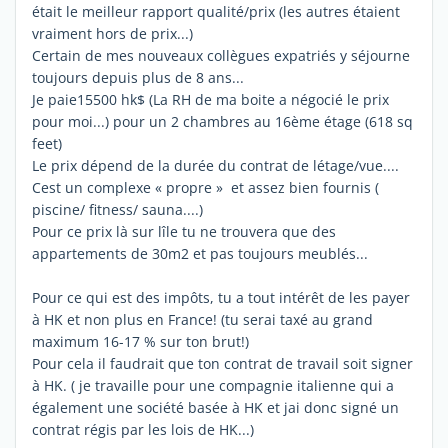
était le meilleur rapport qualité/prix (les autres étaient
vraiment hors de prix...)
Certain de mes nouveaux collègues expatriés y séjourne
toujours depuis plus de 8 ans...
Je paie15500 hk$ (La RH de ma boite a négocié le prix
pour moi...) pour un 2 chambres au 16ème étage (618 sq
feet)
Le prix dépend de la durée du contrat de létage/vue....
Cest un complexe « propre » et assez bien fournis (
piscine/ fitness/ sauna....)
Pour ce prix là sur lîle tu ne trouvera que des
appartements de 30m2 et pas toujours meublés...
Pour ce qui est des impôts, tu a tout intérêt de les payer
à HK et non plus en France! (tu serai taxé au grand
maximum 16-17 % sur ton brut!)
Pour cela il faudrait que ton contrat de travail soit signer
à HK. ( je travaille pour une compagnie italienne qui a
également une société basée à HK et jai donc signé un
contrat régis par les lois de HK...)