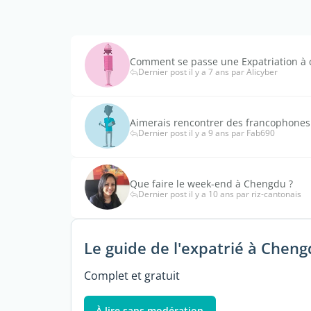
Comment se passe une Expatriation à
Dernier post il y a 7 ans par Alicyber
Aimerais rencontrer des francophone
Dernier post il y a 9 ans par Fab690
Que faire le week-end à Chengdu ?
Dernier post il y a 10 ans par riz-cantonais
Le guide de l'expatrié à Chen
Complet et gratuit
À lire sans modération