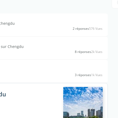
 chengdu
2 réponses
576 Vues
s sur Chengdu
8 réponses
2k Vues
3 réponses
1k Vues
gdu