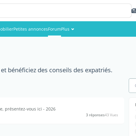
obilier
Petites annonces
Forum
Plus
Événements
Membres
et bénéficiez des conseils des expatriés.
Photos
 présentez-vous ici - 2026
3 réponses
43 Vues