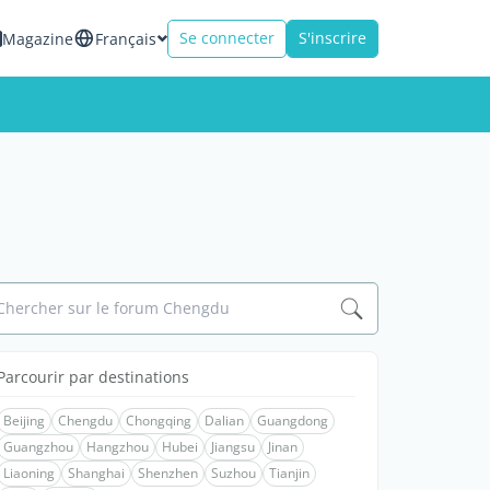
Se connecter
S'inscrire
Magazine
Français
Chercher sur le forum Chengdu
Parcourir par destinations
Beijing
Chengdu
Chongqing
Dalian
Guangdong
Guangzhou
Hangzhou
Hubei
Jiangsu
Jinan
Liaoning
Shanghai
Shenzhen
Suzhou
Tianjin