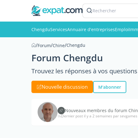
Rechercher
Chengdu
Services
Annuaire d'entreprises
Emploi
Imm
/
/
/
Chengdu
Forum
Chine
Forum Chengdu
Trouvez les réponses à vos questions 
Nouvelle discussion
M'abonner
Nouveaux membres du forum Chine,
Dernier post il y a 2 semaines par sevgames