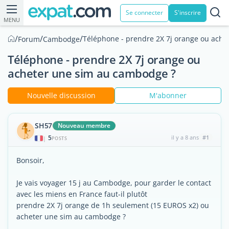
Se connecter
S'inscrire
MENU
/
/
/
Téléphone - prendre 2X 7j orange ou ach
Forum
Cambodge
Téléphone - prendre 2X 7j orange ou
acheter une sim au cambodge ?
Nouvelle discussion
M'abonner
SH57
Nouveau membre
5
il y a 8 ans
#1
|
POSTS
Bonsoir,
Je vais voyager 15 j au Cambodge, pour garder le contact
avec les miens en France faut-il plutôt
prendre 2X 7j orange de 1h seulement (15 EUROS x2) ou
acheter une sim au cambodge ?