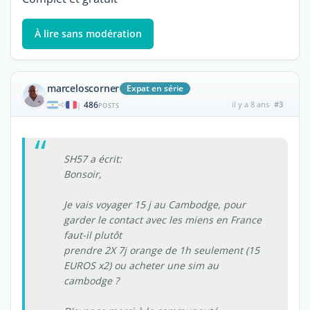
À lire sans modération
marceloscorner
Expat en série
486
il y a 8 ans
#3
|
POSTS
SH57 a écrit:
Bonsoir,
Je vais voyager 15 j au Cambodge, pour
garder le contact avec les miens en France
faut-il plutôt
prendre 2X 7j orange de 1h seulement (15
EUROS x2) ou acheter une sim au
cambodge ?