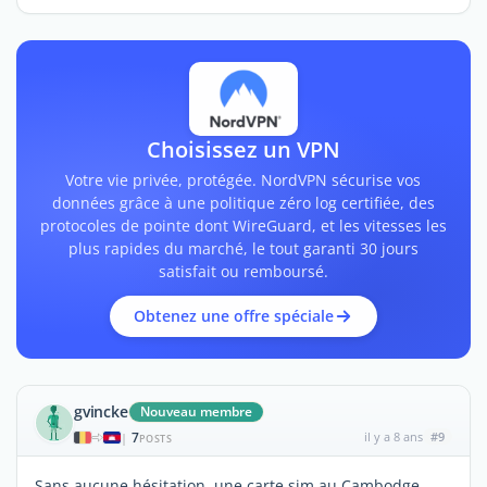
Choisissez un VPN
Votre vie privée, protégée. NordVPN sécurise vos
données grâce à une politique zéro log certifiée, des
protocoles de pointe dont WireGuard, et les vitesses les
plus rapides du marché, le tout garanti 30 jours
satisfait ou remboursé.
Obtenez une offre spéciale
gvincke
Nouveau membre
7
il y a 8 ans
#9
|
POSTS
Sans aucune hésitation, une carte sim au Cambodge