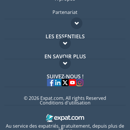
Partenariat
LES ESSENTIELS
Forum expatriés
EN SAVOIR PLUS
Guides pays
FAQ
Offres d'emploi
SUIVEZ-NOUS !
Experts
© 2026 Expat.com, All rights Reserved
Conditions d'utilisation
Au service des expatriés, gratuitement, depuis plus de