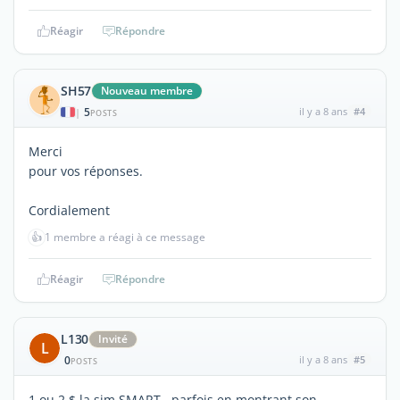
Réagir
Répondre
SH57
Nouveau membre
5
il y a 8 ans
#4
|
POSTS
Merci
pour vos réponses.
Cordialement
👍
1 membre a réagi à ce message
Réagir
Répondre
L130
Invité
L
0
il y a 8 ans
#5
POSTS
1 ou 2 $ la sim SMART , parfois en montrant son