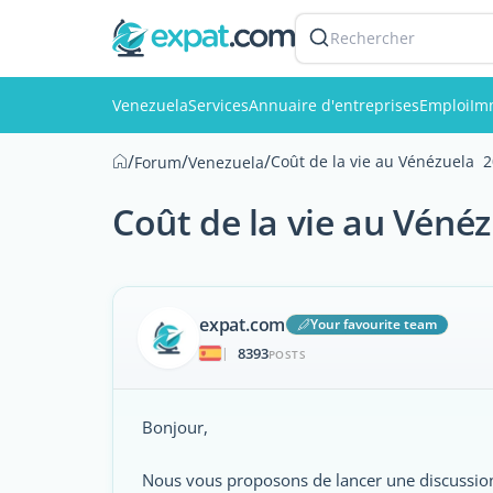
Rechercher
Venezuela
Services
Annuaire d'entreprises
Emploi
Im
/
/
/
Coût de la vie au Vénézuela  
Forum
Venezuela
Coût de la vie au Véné
expat.com
Your favourite team
8393
|
POSTS
Bonjour,
Nous vous proposons de lancer une discussion 