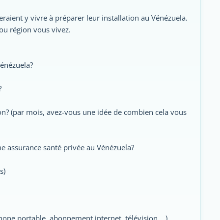
raient y vivre à préparer leur installation au Vénézuela.
ou région vous vivez.
Vénézuela?
?
ion? (par mois, avez-vous une idée de combien cela vous
 une assurance santé privée au Vénézuela?
s)
hone portable, abonnement internet, télévision ...)