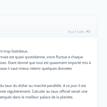
#2
il y a 11 ans
t trop fastidieux.
nnaie est quasi quotidienne, voire fluctue à chaque
ises. Etant donné que tout est quasiment importé mis à
 base il vaut mieux retenir quelques données
du taux du dollar au marché paralléle. A ce jour il est
e régulièrement. Calculer au taux officiel serait une
atiqués dans le meilleur palace de la planète.