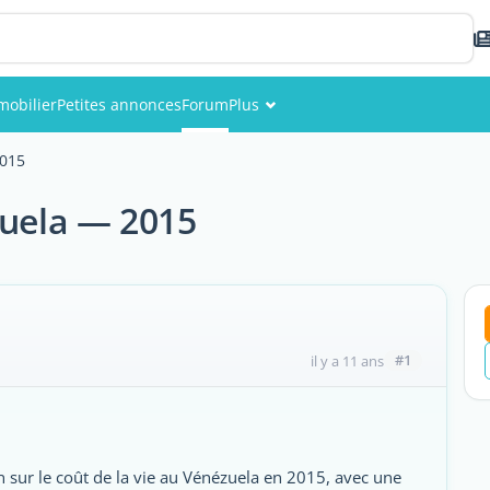
mobilier
Petites annonces
Forum
Plus
Événements
2015
Membres
zuela — 2015
Photos
#1
il y a 11 ans
sur le coût de la vie au Vénézuela en 2015, avec une