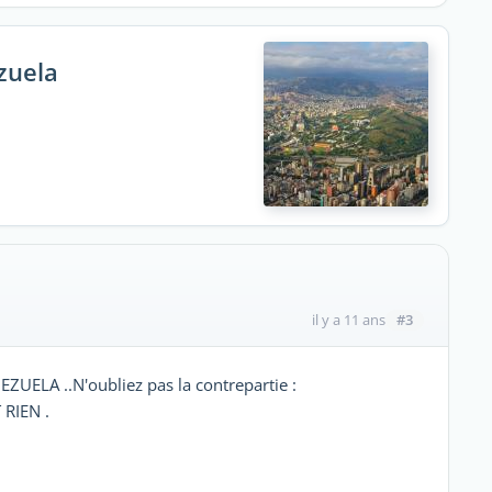
zuela
#3
il y a 11 ans
EZUELA ..N'oubliez pas la contrepartie :
 RIEN .