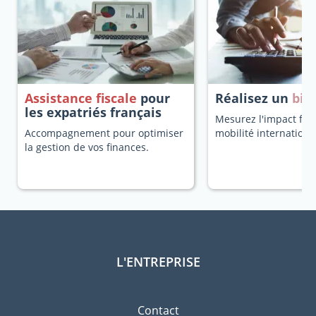
Assistance fiscale
pour
Réalisez un
bila
les expatriés français
Mesurez l'impact fisc
Accompagnement pour optimiser
mobilité internationa
la gestion de vos finances.
L'ENTREPRISE
Contact