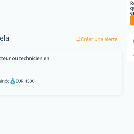
R
q
e
ela
Créer une alerte
cteur ou technicien en
minée
EUR 4500