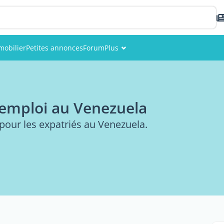
mobilier
Petites annonces
Forum
Plus
Événements
Membres
 emploi au Venezuela
Photos
pour les expatriés au Venezuela.