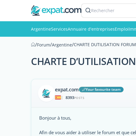
Rechercher
Argentine
Services
Annuaire d'entreprises
Emploi
Imm
/
/
/
CHARTE DUTILISATION FORU
Forum
Argentine
CHARTE D’UTILISATIO
expat.com
Your favourite team
8393
|
POSTS
Bonjour à tous,
Afin de vous aider à utiliser le forum et que cel