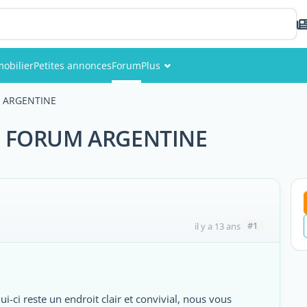
obilier
Petites annonces
Forum
Plus
Événements
M ARGENTINE
Membres
N FORUM ARGENTINE
Photos
#1
il y a 13 ans
ui-ci reste un endroit clair et convivial, nous vous