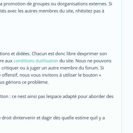
 la promotion de groupes ou dorganisations externes. Si
tés avec les autres membres du site, nhésitez pas à
tions et didées. Chacun est donc libre dexprimer son
ire aux
du site. Nous ne pouvons
conditions dutilisation
 critiquer ou à juger un autre membre du forum. Si
offensif, nous vous invitons à utiliser le bouton «
nous gérions ce problème.
ion : ce nest ainsi pas lespace adapté pour aborder des
oit dintervenir et dagir dès quelle estime quil y a