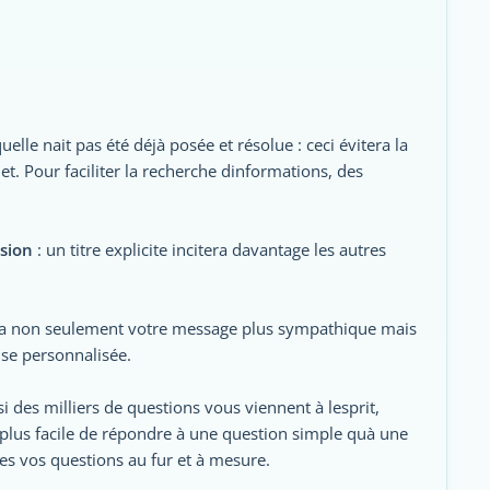
lle nait pas été déjà posée et résolue : ceci évitera la
t. Pour faciliter la recherche dinformations, des
ssion
: un titre explicite incitera davantage les autres
ra non seulement votre message plus sympathique mais
se personnalisée.
 des milliers de questions vous viennent à lesprit,
est plus facile de répondre à une question simple quà une
tes vos questions au fur et à mesure.