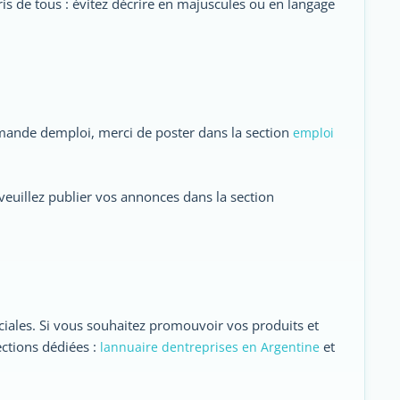
ris de tous : évitez décrire en majuscules ou en langage
mande demploi, merci de poster dans la section
emploi
euillez publier vos annonces dans la section
ciales. Si vous souhaitez promouvoir vos produits et
ections dédiées :
et
lannuaire dentreprises en Argentine