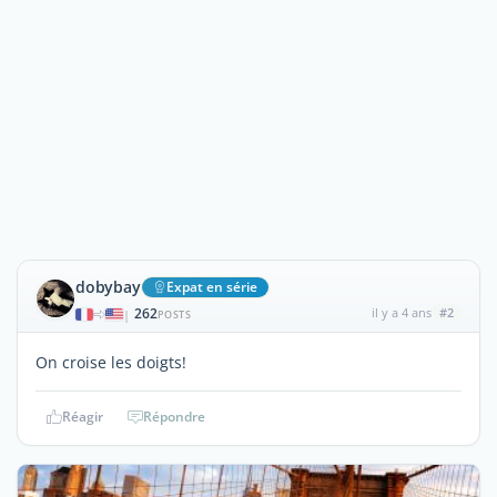
dobybay
Expat en série
262
il y a 4 ans
#2
|
POSTS
On croise les doigts!
Réagir
Répondre