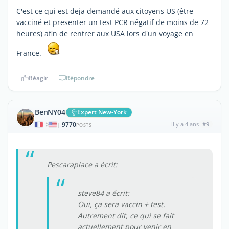
C'est ce qui est deja demandé aux citoyens US (être
vacciné et presenter un test PCR négatif de moins de 72
heures) afin de rentrer aux USA lors d'un voyage en
France.
Réagir
Répondre
BenNY04
Expert New-York
9770
il y a 4 ans
#9
|
POSTS
Pescaraplace a écrit:
steve84 a écrit:
Oui, ça sera vaccin + test.
Autrement dit, ce qui se fait
actuellement pour venir en