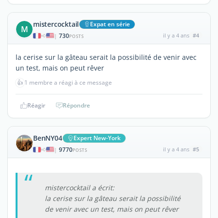
mistercocktail
Expat en série
M
730
il y a 4 ans
#4
|
POSTS
la cerise sur la gâteau serait la possibilité de venir avec
un test, mais on peut rêver
👍
1 membre a réagi à ce message
Réagir
Répondre
BenNY04
Expert New-York
9770
il y a 4 ans
#5
|
POSTS
mistercocktail a écrit:
la cerise sur la gâteau serait la possibilité
de venir avec un test, mais on peut rêver