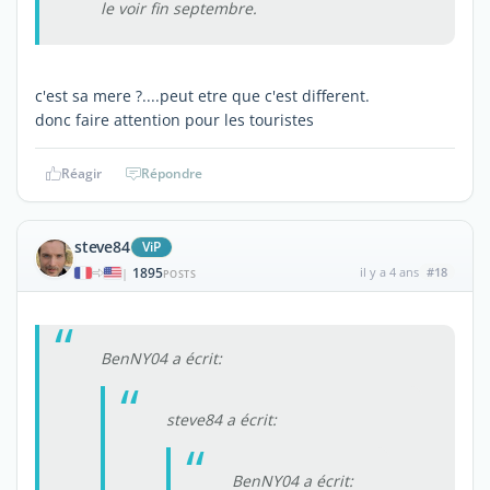
le voir fin septembre.
c'est sa mere ?....peut etre que c'est different.
donc faire attention pour les touristes
Réagir
Répondre
steve84
ViP
1895
il y a 4 ans
#18
|
POSTS
BenNY04 a écrit:
steve84 a écrit:
BenNY04 a écrit: