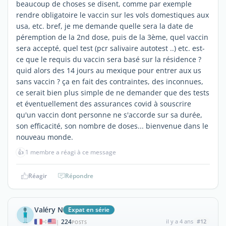
beaucoup de choses se disent, comme par exemple
rendre obligatoire le vaccin sur les vols domestiques aux
usa, etc. bref, je me demande quelle sera la date de
péremption de la 2nd dose, puis de la 3ème, quel vaccin
sera accepté, quel test (pcr salivaire autotest ..) etc. est-
ce que le requis du vaccin sera basé sur la résidence ?
quid alors des 14 jours au mexique pour entrer aux us
sans vaccin ? ça en fait des contraintes, des inconnues,
ce serait bien plus simple de ne demander que des tests
et éventuellement des assurances covid à souscrire
qu'un vaccin dont personne ne s'accorde sur sa durée,
son efficacité, son nombre de doses... bienvenue dans le
nouveau monde.
👍
1 membre a réagi à ce message
Réagir
Répondre
Valéry N
Expat en série
224
il y a 4 ans
#12
|
POSTS