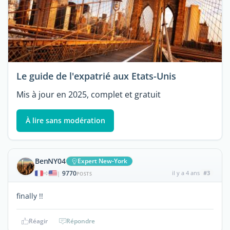
Le guide de l'expatrié aux Etats-Unis
Mis à jour en 2025, complet et gratuit
À lire sans modération
BenNY04
Expert New-York
9770
il y a 4 ans
#3
|
POSTS
finally !!
Réagir
Répondre