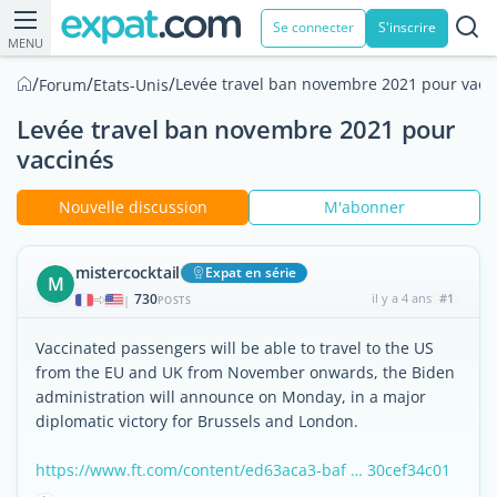
Se connecter
S'inscrire
MENU
/
/
/
Levée travel ban novembre 2021 pour vacc
Forum
Etats-Unis
Levée travel ban novembre 2021 pour
vaccinés
Nouvelle discussion
M'abonner
mistercocktail
Expat en série
M
730
il y a 4 ans
#1
|
POSTS
Vaccinated passengers will be able to travel to the US
from the EU and UK from November onwards, the Biden
administration will announce on Monday, in a major
diplomatic victory for Brussels and London.
https://www.ft.com/content/ed63aca3-baf … 30cef34c01