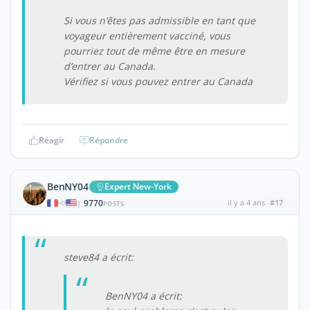
Si vous n’êtes pas admissible en tant que
voyageur entièrement vacciné, vous
pourriez tout de même être en mesure
d’entrer au Canada.
Vérifiez si vous pouvez entrer au Canada
Réagir
Répondre
BenNY04
Expert New-York
9770
il y a 4 ans
#17
|
POSTS
steve84 a écrit:
BenNY04 a écrit: