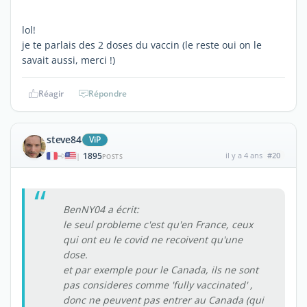
lol!
je te parlais des 2 doses du vaccin (le reste oui on le
savait aussi, merci !)
Réagir
Répondre
steve84
ViP
1895
il y a 4 ans
#20
|
POSTS
BenNY04 a écrit:
le seul probleme c'est qu'en France, ceux
qui ont eu le covid ne recoivent qu'une
dose.
et par exemple pour le Canada, ils ne sont
pas consideres comme 'fully vaccinated' ,
donc ne peuvent pas entrer au Canada (qui