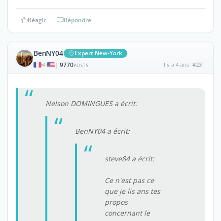
Réagir
Répondre
BenNY04
Expert New-York
9770
il y a 4 ans
#23
|
POSTS
Nelson DOMINGUES a écrit:
BenNY04 a écrit:
steve84 a écrit:
Ce n'est pas ce
que je lis ans tes
propos
concernant le