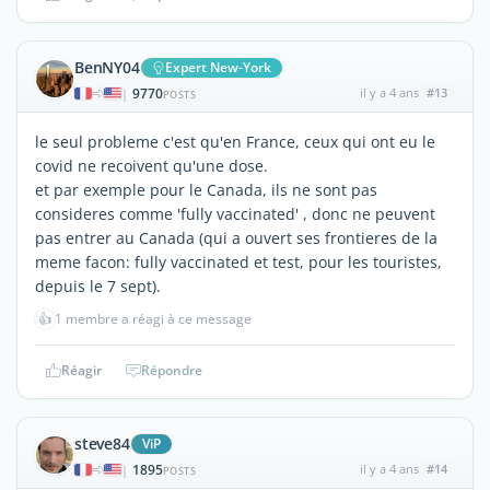
BenNY04
Expert New-York
9770
il y a 4 ans
#13
|
POSTS
le seul probleme c'est qu'en France, ceux qui ont eu le
covid ne recoivent qu'une dose.
et par exemple pour le Canada, ils ne sont pas
consideres comme 'fully vaccinated' , donc ne peuvent
pas entrer au Canada (qui a ouvert ses frontieres de la
meme facon: fully vaccinated et test, pour les touristes,
depuis le 7 sept).
👍
1 membre a réagi à ce message
Réagir
Répondre
steve84
ViP
1895
il y a 4 ans
#14
|
POSTS