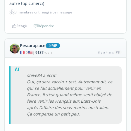
autre topic,merci)
👍
3 membres ont réagi à ce message
Réagir
Répondre
Pescaraplace
ViP
9137
il y a 4 ans
#8
|
POSTS
steve84 a écrit:
Oui, ça sera vaccin + test. Autrement dit, ce
qui se fait actuellement pour venir en
France. Il s’est quand même senti obligé de
faire venir les Français aux États-Unis
après l’affaire des sous-marins australien.
Ça compense un petit peu.