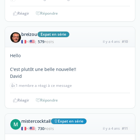
Réagir
Répondre
breizou
Expat en série
579
il y a 4 ans
#10
|
POSTS
Hello
C'est plutôt une belle nouvelle!!
David
👍
1 membre a réagi à ce message
Réagir
Répondre
mistercocktail
Expat en série
M
730
il y a 4 ans
#11
|
POSTS