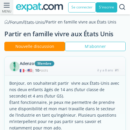
Se connecter
S'inscrire
MENU
/
/
/
Partir en famille vivre aux États Unis
Forum
Etats-Unis
Partir en famille vivre aux États Unis
Nouvelle discussion
M'abonner
Adenzo
Membre
10
il y a 8 ans
#1
|
POSTS
Bonjour, on souhaiterait partir vivre aux États-Unis avec
nos deux enfants âgés de 14 ans (futur classe de
seconde) et 4 ans (futur GS).
Étant fonctionnaire, je peux me permettre de prendre
une disponibilité et mon mari travaille dans le secteur
de l’industrie en tant qu’ingénieur. Plusieurs questions
m’interpellent pour ne pas partir sans savoir et
notamment pour mon ado.