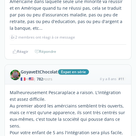
Américaine dans laquelle seule une minorité va réussir
et en Amérique quand tu ne réussi pas, cela se traduit
par pas ou peu d'assurances maladie, pas ou peu de
retraite, pas ou peu d'education, pas ou peu d'argent a
la banque, etc...
👍
2 membres ont réagi à ce message
Réagir
Répondre
GoyaveEtChocolat
Expat en série
782
il y a 8 ans
#11
|
POSTS
Malheureusement Pescaraplace a raison. L'intégration
est assez difficile.
Au premier abord les amérciains semblent très ouverts,
mais ce n'est qu'une apparence, ils sont très centrés sur
eux-mêmes, c'est toute la scociété qui pousse dans ce
sens.
Pour votre enfant de 5 ans l'intégration sera plus facile,