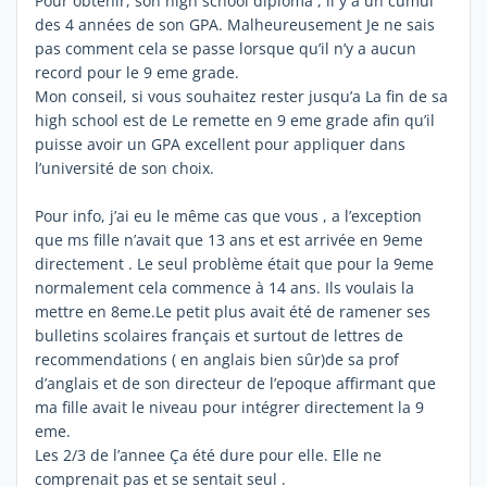
Pour obtenir, son high school diploma , il y a un cumul
des 4 années de son GPA. Malheureusement Je ne sais
pas comment cela se passe lorsque qu’il n’y a aucun
record pour le 9 eme grade.
Mon conseil, si vous souhaitez rester jusqu’a La fin de sa
high school est de Le remette en 9 eme grade afin qu’il
puisse avoir un GPA excellent pour appliquer dans
l’université de son choix.
Pour info, j’ai eu le même cas que vous , a l’exception
que ms fille n’avait que 13 ans et est arrivée en 9eme
directement . Le seul problème était que pour la 9eme
normalement cela commence à 14 ans. Ils voulais la
mettre en 8eme.Le petit plus avait été de ramener ses
bulletins scolaires français et surtout de lettres de
recommendations ( en anglais bien sûr)de sa prof
d’anglais et de son directeur de l’epoque affirmant que
ma fille avait le niveau pour intégrer directement la 9
eme.
Les 2/3 de l’annee Ça été dure pour elle. Elle ne
comprenait pas et se sentait seul .