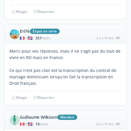
Réagir
Répondre
Eri76
Expat en série
357
il y a 10 ans
#8
|
POSTS
Merci pour vos réponses, mais il ne s'agit pas du tout de
vivre en RD mais en France.
Ce qui n'est pas clair est la transcription du contrat de
mariage dominicain lorsqu'on fait la transcription en
Droit français.
Réagir
Répondre
Guillaume Wilkison
Membre
19
il y a 10 ans
#9
|
POSTS