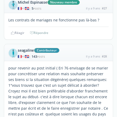
Michel Espinasse
Nouveau membre
5
il y a 9 ans
#27
|
POSTS
Les contrats de mariages ne fonctionne pas là-bas ?
Réagir
Répondre
seagaline
Contributeur
143
il y a 9 ans
#28
|
POSTS
pour revenir au post initial ( Eri 76 envisage de se marier
pour concrétiser une relation mais souhaite préserver
ses biens si la situation dégénère) quelques remarques:
1°vous trouvez que c'est un sujet délicat à aborder?
Croyez moi Il est bien préférable d'aborder franchement
le sujet au début- c'est à dire lorsque chacun est encore
libre, d'exposer clairement ce que l'on souhaite de le
mettre par écrit et de le faire enregistrer par notaire . Ce
n'est pas coûteux et quelque soient les usages du pays