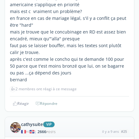
americaine s'applique en priorité
mais est c vraiment un problème?
en france en cas de mariage légal, s'il y a conflit ça peut
être "hard"
mais je trouve que le concubinage en RD est assez bien
encadré, mieux qu'"alla" presque
faut pas se laisser bouffer, mais les textes sont plutôt
calir je trouve.
après c'est comme le concho qui te demande 100 pour
50 parce que t'est moins bronzé que lui, on se bagarre
ou pas ...ça dépend des jours
bernard
👍
2 membres ont réagi à ce message
Réagir
Répondre
cathysuite
ViP
2666
il y a 9 ans
#25
|
POSTS