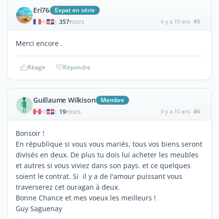
Eri76
Expat en série
357
il y a 10 ans
#5
|
POSTS
Merci encore .
Réagir
Répondre
Guillaume Wilkison
Membre
19
il y a 10 ans
#6
|
POSTS
Bonsoir !
En république si vous vous mariés, tous vos biens seront
divisés en deux. De plus tu dois lui acheter les meubles
et autres si vous viviez dans son pays. et ce quelques
soient le contrat. Si il y a de l'amour puissant vous
traverserez cet ouragan à deux.
Bonne Chance et mes voeux les meilleurs !
Guy Saguenay