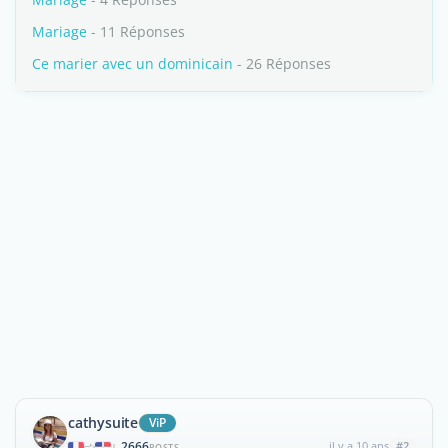
Mariage
- 11 Réponses
Ce marier avec un dominicain
- 26 Réponses
cathysuite
ViP
2666
il y a 10 ans
#2
|
POSTS