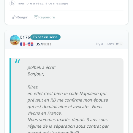
👍
1 membre a réagi à ce message
Réagir
Répondre
Eri76
Expat en série
357
il y a 10 ans
#16
|
POSTS
polbek a écrit:
Bonjour,
Rires,
en effet c'est bien le code Napoléon qui
prévaut en RD me confirme mon épouse
qui est dominicaine et avocate . Nous
vivons en France.
Nous sommes mariés depuis 3 ans sous
régime de la séparation sous contrat par
devant notaire (honnête?) .