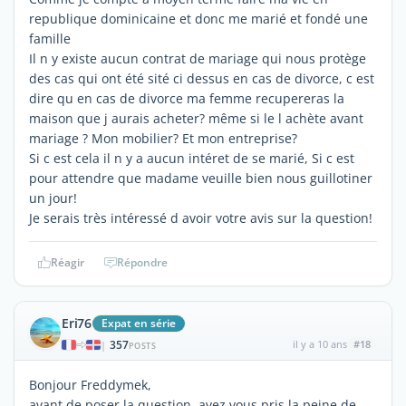
republique dominicaine et donc me marié et fondé une
famille
Il n y existe aucun contrat de mariage qui nous protège
des cas qui ont été sité ci dessus en cas de divorce, c est
dire qu en cas de divorce ma femme recupereras la
maison que j aurais acheter? même si le l achète avant
mariage ? Mon mobilier? Et mon entreprise?
Si c est cela il n y a aucun intéret de se marié, Si c est
pour attendre que madame veuille bien nous guillotiner
un jour!
Je serais très intéressé d avoir votre avis sur la question!
Réagir
Répondre
Eri76
Expat en série
357
il y a 10 ans
#18
|
POSTS
Bonjour Freddymek,
avant de poser la question, avez vous pris la peine de