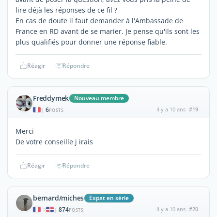
lire déjà les réponses de ce fil ?
En cas de doute il faut demander à l'Ambassade de
France en RD avant de se marier. Je pense qu'ils sont les
plus qualifiés pour donner une réponse fiable.
Réagir
Répondre
Freddymek
Nouveau membre
6
il y a 10 ans
#19
|
POSTS
Merci
De votre conseille j irais
Réagir
Répondre
bernard/miches
Expat en série
874
il y a 10 ans
#20
|
POSTS