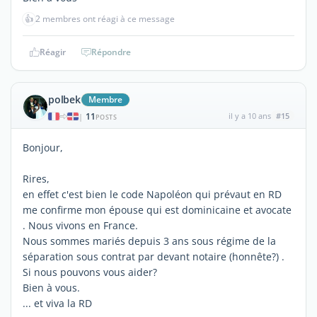
👍
2 membres ont réagi à ce message
Réagir
Répondre
polbek
Membre
11
il y a 10 ans
#15
|
POSTS
Bonjour,
Rires,
en effet c'est bien le code Napoléon qui prévaut en RD
me confirme mon épouse qui est dominicaine et avocate
. Nous vivons en France.
Nous sommes mariés depuis 3 ans sous régime de la
séparation sous contrat par devant notaire (honnête?) .
Si nous pouvons vous aider?
Bien à vous.
... et viva la RD