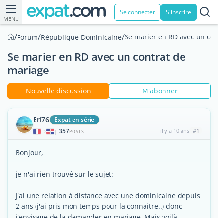
Se connecter
S'inscrire
MENU
/
/
/
Se marier en RD avec un con
Forum
République Dominicaine
Se marier en RD avec un contrat de
mariage
Nouvelle discussion
M'abonner
Eri76
Expat en série
357
il y a 10 ans
#1
|
POSTS
Bonjour,
je n'ai rien trouvé sur le sujet:
J'ai une relation à distance avec une dominicaine depuis
2 ans (j'ai pris mon temps pour la connaitre..) donc
j'envisage de la demander en mariage. Mais voilà