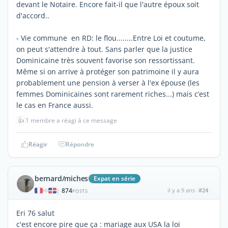
devant le Notaire. Encore fait-il que l'autre époux soit
d'accord..
- Vie commune en RD: le flou........Entre Loi et coutume,
on peut s'attendre à tout. Sans parler que la justice
Dominicaine très souvent favorise son ressortissant.
Même si on arrive à protéger son patrimoine il y aura
probablement une pension à verser à l'ex épouse (les
femmes Dominicaines sont rarement riches...) mais c’est
le cas en France aussi.
👍
1 membre a réagi à ce message
Réagir
Répondre
bernard/miches
Expat en série
874
il y a 9 ans
#24
|
POSTS
Eri 76 salut
c'est encore pire que ça : mariage aux USA la loi