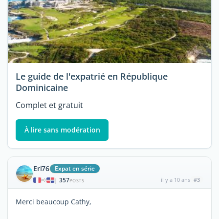
Le guide de l'expatrié en République
Dominicaine
Complet et gratuit
À lire sans modération
Eri76
Expat en série
357
il y a 10 ans
#3
|
POSTS
Merci beaucoup Cathy,