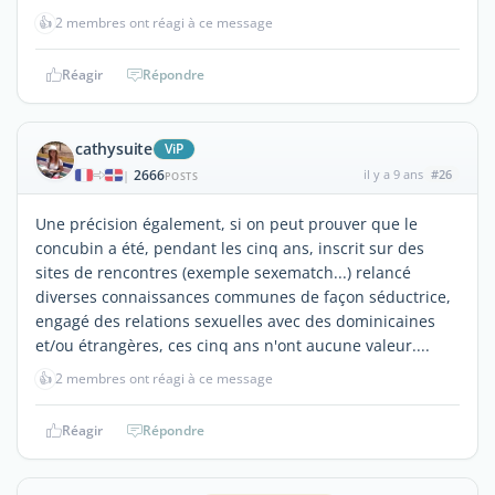
👍
2 membres ont réagi à ce message
Réagir
Répondre
cathysuite
ViP
2666
il y a 9 ans
#26
|
POSTS
Une précision également, si on peut prouver que le
concubin a été, pendant les cinq ans, inscrit sur des
sites de rencontres (exemple sexematch...) relancé
diverses connaissances communes de façon séductrice,
engagé des relations sexuelles avec des dominicaines
et/ou étrangères, ces cinq ans n'ont aucune valeur....
👍
2 membres ont réagi à ce message
Réagir
Répondre