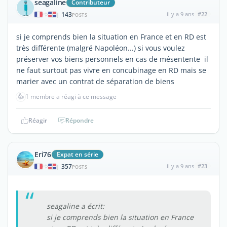
seagaline
Contributeur
143
il y a 9 ans
#22
|
POSTS
si je comprends bien la situation en France et en RD est
très différente (malgré Napoléon...) si vous voulez
préserver vos biens personnels en cas de mésentente il
ne faut surtout pas vivre en concubinage en RD mais se
marier avec un contrat de séparation de biens
👍
1 membre a réagi à ce message
Réagir
Répondre
Eri76
Expat en série
357
il y a 9 ans
#23
|
POSTS
seagaline a écrit:
si je comprends bien la situation en France