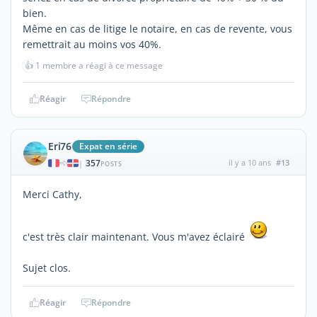
bien.
Même en cas de litige le notaire, en cas de revente, vous
remettrait au moins vos 40%.
👍
1 membre a réagi à ce message
Réagir
Répondre
Eri76
Expat en série
357
il y a 10 ans
#13
|
POSTS
Merci Cathy,
c'est très clair maintenant. Vous m'avez éclairé
Sujet clos.
Réagir
Répondre