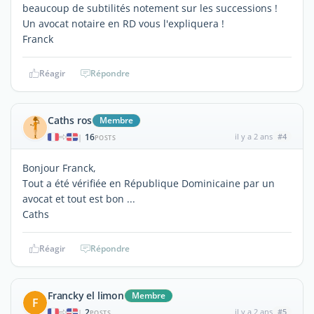
beaucoup de subtilités notement sur les successions !
Un avocat notaire en RD vous l'expliquera !
Franck
Réagir
Répondre
Caths ros
Membre
16
il y a 2 ans
#4
|
POSTS
Bonjour Franck,
Tout a été vérifiée en République Dominicaine par un
avocat et tout est bon ...
Caths
Réagir
Répondre
Francky el limon
Membre
F
2
il y a 2 ans
#5
|
POSTS