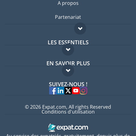
A propos
Partenariat
LES ESSENTIELS
Forum expatriés
EN SAVOIR PLUS
Guides pays
FAQ
Offres d'emploi
SUIVEZ-NOUS !
Experts
© 2026 Expat.com, All rights Reserved
Conditions d'utilisation