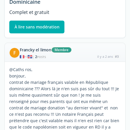
Dominicaine
Complet et gratuit
À lire sans modération
Francky el limon
Membre
F
2
il y a 2 ans
#3
|
POSTS
@Caths ros,
bonjour,
contrat de mariage français valable en République
dominicaine ??? Alors là je n'en suis pas sûr du tout !!! Je
suis même quasiment sûr que non ! Je me suis
renseigné pour mes parents qui ont eux même un
contrat de mariage donation "au dernier vivant" et non
ce n'est pas reconnu !!! Un notaire Français peut
prétendre que c'est valable mais il n'en est rien car bien
que le code napoléonien soit en vigueur en RD il y a