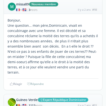
missa89
Nouveau membre
M
3
il y a 2 ans
#10
|
POSTS
Bonjour,
Une question... mon père,Dominicain, vivait en
concubinage avec une femme. Il est décédé et sa
concubine réclame la moitié des terres qu'ils a achetés il
y a des nombreuses années, de plus il n'était plus
ensemble bien avant son décès. En a t-elle le droit ??
N'est-ce pas à ses enfants de jouer de ces terres?? Peut-
on m'aider ? Puisque la fille de cette conccubine( ma
demi-soeur) affirme qu'elle a le droit à la moitié des
terres, et à ce jour elle veulent vendre une parti du
terrain.
Réagir
Répondre
Guineo Verde
Expert République Dominicaine
1112
il y a 2 ans
#11
|
POSTS