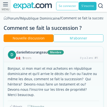
Se connecter
S'inscrire
MENU
/
/
/
Comment se fait la successi
Forum
République Dominicaine
Comment se fait la succession ?
Nouvelle discussion
M'abonner
danielletourangeau
Membre
D
1
il y a 2 ans
#1
|
POSTS
Bonjour, si mon mari et moi achetons en république
dominicaine et qu'il arrive le décès de l'un ou l'autre ou
même les deux, comment se fait la succession? Qui
héritera? Devons-nous faire un testament et ou?
Devons-nous l'inscrire sur les titres de propriété?
Merci beaucoup.
Réagir
Répondre