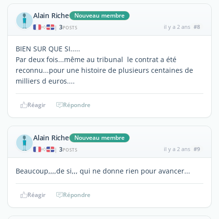
Alain Riche
Nouveau membre
3
il y a 2 ans
#8
|
POSTS
BIEN SUR QUE SI.....
Par deux fois...même au tribunal le contrat a été
reconnu...pour une histoire de plusieurs centaines de
milliers d euros....
Réagir
Répondre
Alain Riche
Nouveau membre
3
il y a 2 ans
#9
|
POSTS
Beaucoup,,,,de si,,, qui ne donne rien pour avancer...
Réagir
Répondre