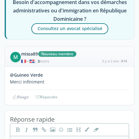
Besoin d'accompagnement dans vos démarches
administratives ou d'immigration en République
Dominicaine ?
Consultez un avocat spécialisé
missa89
Nouveau membre
M
3
il y a 2 ans
#14
|
POSTS
@Guineo Verde
Merci infiniment
Réagir
Répondre
Réponse rapide