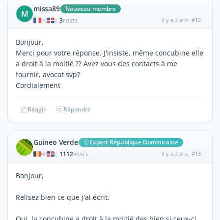
missa89
Nouveau membre
M
3
il y a 2 ans
#12
|
POSTS
Bonjour,
Merci pour votre réponse. J'insiste, même concubine elle
a droit à la moitié ?? Avez vous des contacts à me
fournir, avocat svp?
Cordialement
Réagir
Répondre
Guineo Verde
Expert République Dominicaine
1112
il y a 2 ans
#13
|
POSTS
Bonjour,
Relisez bien ce que j'ai écrit.
Oui, la concubine a droit à la moitié des bien si ceux-ci