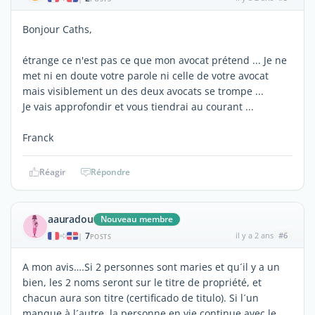
Bonjour Caths,
étrange ce n'est pas ce que mon avocat prétend ... Je ne
met ni en doute votre parole ni celle de votre avocat
mais visiblement un des deux avocats se trompe ...
Je vais approfondir et vous tiendrai au courant ...
Franck
Réagir
Répondre
aauradou
Nouveau membre
7
il y a 2 ans
#6
|
POSTS
A mon avis….Si 2 personnes sont maries et qu´il y a un
bien, les 2 noms seront sur le titre de propriété, et
chacun aura son titre (certificado de titulo). Si l´un
manque à l´autre, la personne en vie continue avec le