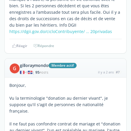
bien. Si les 2 personnes décèdent et que vous êtes
enregistres a l’ambassade tout sera plus facile. Oui il y a
des droits de successions en cas de décès et de vente
du bien par les héritiers. Info DGII
https://dgii.gov.do/cicloContribuyente/ … 20privadas
Réagir
Répondre
gilloraymondo
Membre actif
G
95
il y a 2 ans
#7
|
POSTS
Bonjour,
Vu la terminologie "donation au dernier vivant", je
suppose qu'il s'agit de personnes de nationalité
française.
Il ne faut pas confondre contrat de mariage et "donation
au dernier vivant", l'un est préalable au mariage, l'autre,