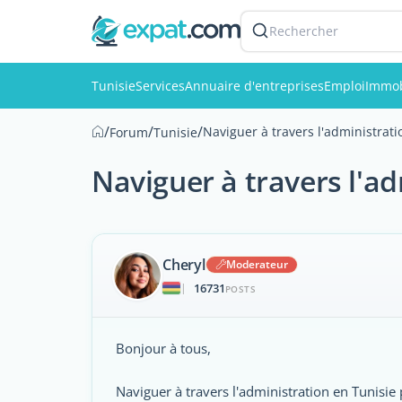
Rechercher
Tunisie
Services
Annuaire d'entreprises
Emploi
Immob
/
/
/
Naviguer à travers l'administrati
Forum
Tunisie
Naviguer à travers l'ad
Cheryl
Moderateur
16731
|
POSTS
Bonjour à tous,
Naviguer à travers l'administration en Tunisie p