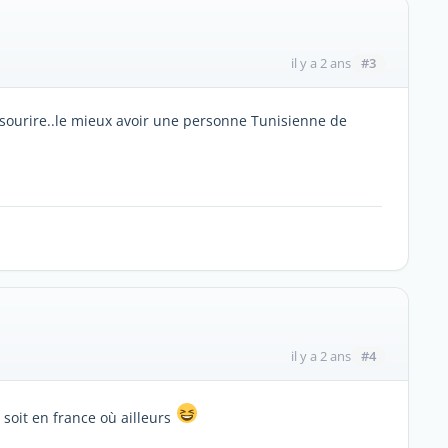
#3
il y a 2 ans
e sourire..le mieux avoir une personne Tunisienne de
#4
il y a 2 ans
 soit en france où ailleurs