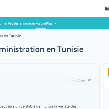
ilier
Petites annonces
Forum
Plus
Événements
on en Tunisie
Membres
ministration en Tunisie
Photos
#1
il y a 2 ans
eut être un véritable défi. Entre la variété des