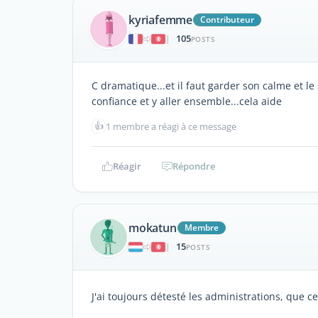
kyriafemme
Contributeur
105
|
POSTS
C dramatique...et il faut garder son calme et l
confiance et y aller ensemble...cela aide
👍
1 membre a réagi à ce message
Réagir
Répondre
mokatun
Membre
15
|
POSTS
J'ai toujours détesté les administrations, que ce