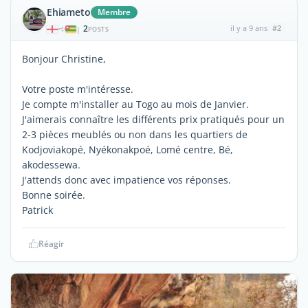
Ehiameto
Membre
2
il y a 9 ans
#2
|
POSTS
Bonjour Christine,
Votre poste m'intéresse.
Je compte m'installer au Togo au mois de Janvier.
J'aimerais connaître les différents prix pratiqués pour un
2-3 pièces meublés ou non dans les quartiers de
Kodjoviakopé, Nyékonakpoé, Lomé centre, Bé,
akodessewa.
J'attends donc avec impatience vos réponses.
Bonne soirée.
Patrick
Réagir