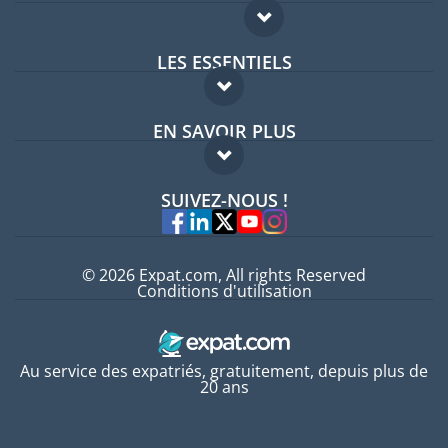
LES ESSENTIELS
Forum expatriés
EN SAVOIR PLUS
Guides pays
FAQ
Offres d'emploi
SUIVEZ-NOUS !
Experts
© 2026 Expat.com, All rights Reserved
Conditions d'utilisation
Au service des expatriés, gratuitement, depuis plus de
20 ans