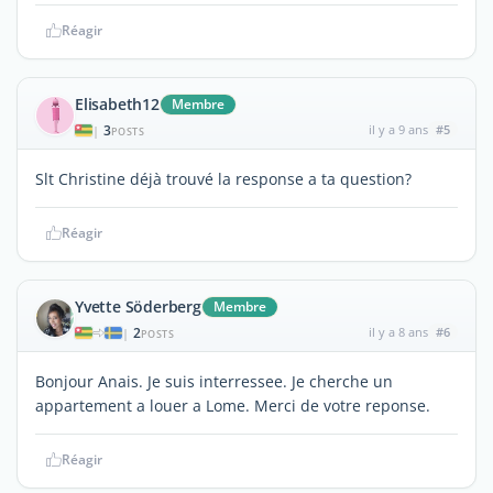
Réagir
Elisabeth12
Membre
3
il y a 9 ans
#5
|
POSTS
Slt Christine déjà trouvé la response a ta question?
Réagir
Yvette Söderberg
Membre
2
il y a 8 ans
#6
|
POSTS
Bonjour Anais. Je suis interressee. Je cherche un
appartement a louer a Lome. Merci de votre reponse.
Réagir