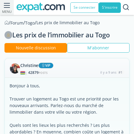
Se connecter
S'inscrire
MENU
/
/
/
Les prix de limmobilier au Togo
Forum
Togo
Les prix de l’immobilier au Togo
Nouvelle discussion
M'abonner
Christine
ViP
42879
il y a 9 ans
#1
|
POSTS
Bonjour à tous,
Trouver un logement au Togo est une priorité pour les
nouveaux arrivants. Parlez-nous du marché de
limmobilier dans votre ville ou votre région.
Quels sont les lieux les plus recherchés ? Les plus
abordables ? En moyenne, combien coûte un logement à