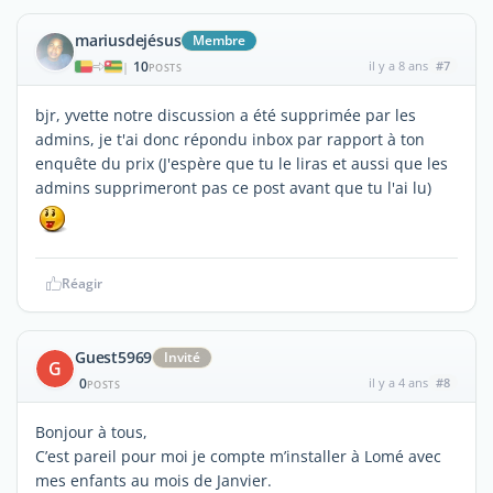
mariusdejésus
Membre
10
il y a 8 ans
#7
|
POSTS
bjr, yvette notre discussion a été supprimée par les
admins, je t'ai donc répondu inbox par rapport à ton
enquête du prix (J'espère que tu le liras et aussi que les
admins supprimeront pas ce post avant que tu l'ai lu)
Réagir
Guest5969
Invité
G
0
il y a 4 ans
#8
POSTS
Bonjour à tous,
C’est pareil pour moi je compte m’installer à Lomé avec
mes enfants au mois de Janvier.