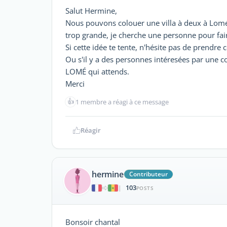
Salut Hermine,
Nous pouvons colouer une villa à deux à Lomé, 
trop grande, je cherche une personne pour fair
Si cette idée te tente, n'hésite pas de prendre
Ou s'il y a des personnes intéresées par une colo
LOMÉ qui attends.
Merci
👍
1 membre a réagi à ce message
Réagir
hermine
Contributeur
103
|
POSTS
Bonsoir chantal