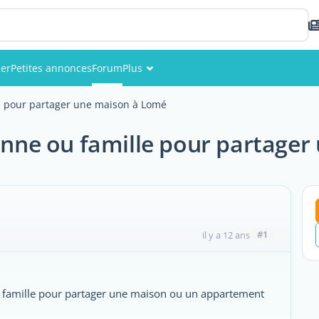
ier
Petites annonces
Forum
Plus
Événements
e pour partager une maison à Lomé
Membres
nne ou famille pour partager
Photos
#1
il y a 12 ans
ne famille pour partager une maison ou un appartement