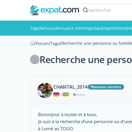
Rechercher
Togo
Services
Annuaire d'entreprises
Emploi
Immobil
/
/
/
Recherche une personne ou famill
Forum
Togo
Recherche une perso
CHANTAL_2014
Nouveau membre
9
|
POSTS
Bononjour à toutes et à tous,
Je suis à la recherche d'une personne ou d'u
à Lomé au TOGO.