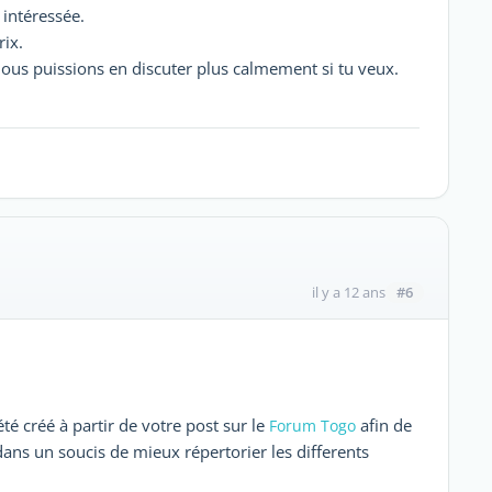
 intéressée.
rix.
ous puissions en discuter plus calmement si tu veux.
#6
il y a 12 ans
té créé à partir de votre post sur le
afin de
Forum Togo
 dans un soucis de mieux répertorier les differents