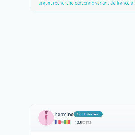
urgent recherche personne venant de france a l
hermine
Contributeur
103
|
POSTS