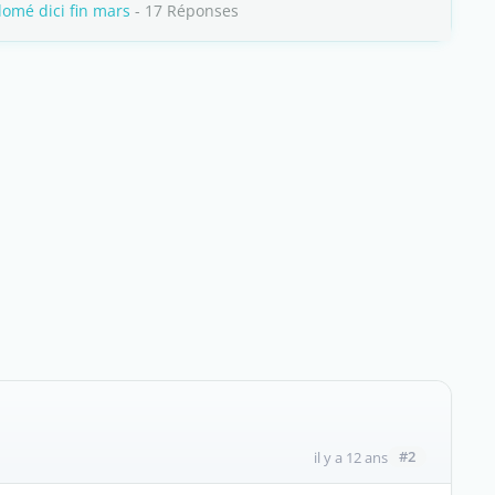
omé dici fin mars
- 17 Réponses
#2
il y a 12 ans