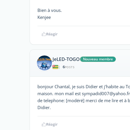
Bien à vous.
Kenjee
Réagir
JeLED-TOGO
Nouveau membre
6
|
POSTS
bonjour Chantal, je suis Didier et j'habite au T
maison. mon mail est sympadid007@yahoo.fr j
de telephone: [modéré] merci de me lire et à b
Didier.
Réagir