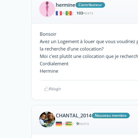
hermine
Contributeur
103
|
POSTS
Bonsoir
Avez un Logement à louer que vous voudriez p
la recherche d'une colocation?
Moi c'est plutôt une colocation que je recherc
Cordialement
Hermine
Réagir
CHANTAL_2014
Nouveau membre
9
|
POSTS