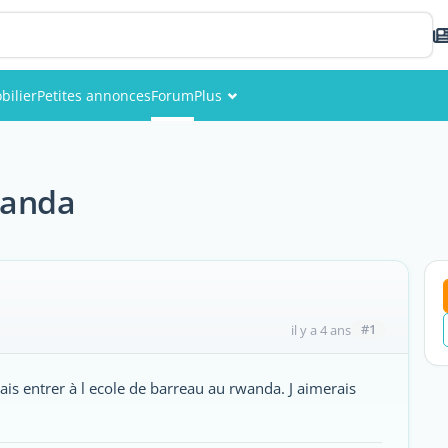
bilier
Petites annonces
Forum
Plus
Événements
Membres
wanda
Photos
#1
il y a 4 ans
ais entrer à l ecole de barreau au rwanda. J aimerais