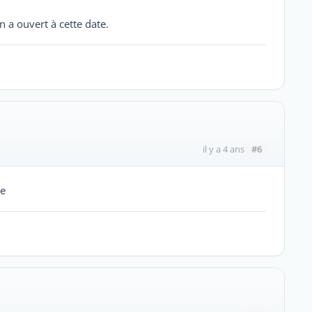
n a ouvert à cette date.
#6
il y a 4 ans
le