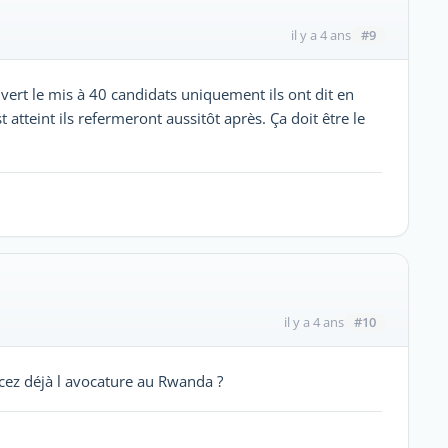
#9
il y a 4 ans
uvert le mis à 40 candidats uniquement ils ont dit en
atteint ils refermeront aussitôt après. Ça doit être le
#10
il y a 4 ans
rcez déjà l avocature au Rwanda ?