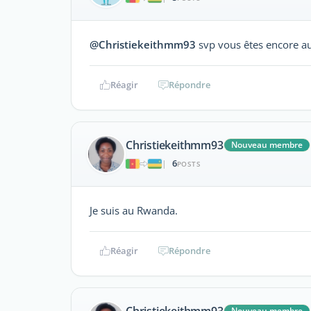
@Christiekeithmm93
svp vous êtes encore a
Réagir
Répondre
Christiekeithmm93
Nouveau membre
6
|
POSTS
Je suis au Rwanda.
Réagir
Répondre
Nouveau membre