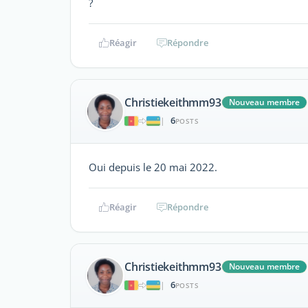
?
Réagir
Répondre
Christiekeithmm93
Nouveau membre
6
|
POSTS
Oui depuis le 20 mai 2022.
Réagir
Répondre
Christiekeithmm93
Nouveau membre
6
|
POSTS