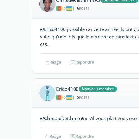
Christiekeithmm93
6
|
POSTS
@Erico4100
possible car cette année ils ont o
suite qu'une fois que le nombre de candidat est 
cas.
Réagir
Répondre
Erico4100
Nouveau membre
5
|
POSTS
@Christiekeithmm93
s'il vous plaît vous exe
Réagir
Répondre