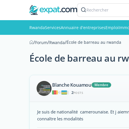
Rechercher
Rwanda
Services
Annuaire d'entreprises
Emploi
Immo
/
/
/
École de barreau au rwanda
Forum
Rwanda
École de barreau au r
Blanche Kouamou
Membre
2
|
POSTS
Je suis de nationalité camerounaise. Et j aiemr
connaître les modalités