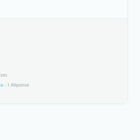
nses
da
- 1 Réponse