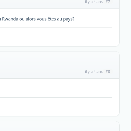
#7
il y a 4 ans
u Rwanda ou alors vous êtes au pays?
#8
il y a 4 ans