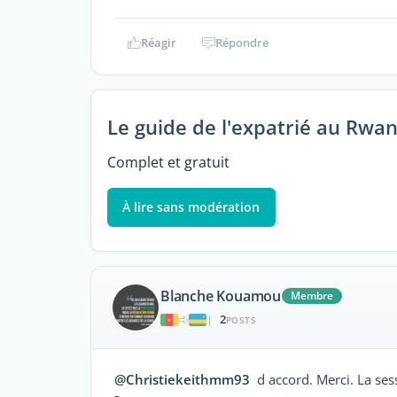
Réagir
Répondre
Le guide de l'expatrié au Rwa
Complet et gratuit
À lire sans modération
Blanche Kouamou
Membre
2
|
POSTS
@Christiekeithmm93
d accord. Merci. La se