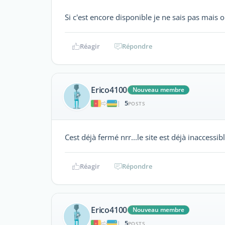
Si c'est encore disponible je ne sais pas mais o
Réagir
Répondre
Erico4100
Nouveau membre
5
|
POSTS
Cest déjà fermé nrr...le site est déjà inaccessib
Réagir
Répondre
Erico4100
Nouveau membre
5
|
POSTS