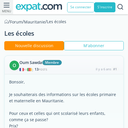
Se connecter
S'inscrire
MENU
/
/
/
Les écoles
Forum
Mauritanie
Les écoles
Nouvelle discussion
M'abonner
Oum Sawda
Membre
O
13
il y a 6 ans
#1
|
POSTS
Bonsoir,
Je souhaiterais des informations sur les écoles primaire
et maternelle en Mauritanie.
Pour ceux et celles qui ont scolarisé leurs enfants,
comme ça se passe?
Prix?