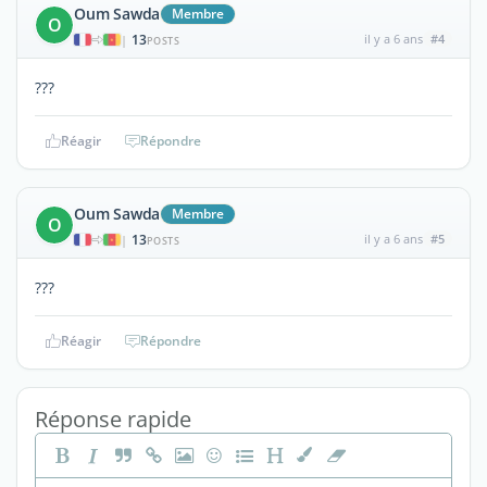
Oum Sawda
Membre
O
13
il y a 6 ans
#4
|
POSTS
???
Réagir
Répondre
Oum Sawda
Membre
O
13
il y a 6 ans
#5
|
POSTS
???
Réagir
Répondre
Réponse rapide