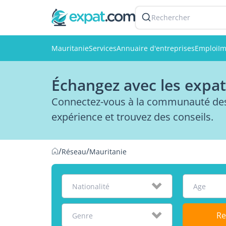
Rechercher
Mauritanie
Services
Annuaire d'entreprises
Emploi
Im
Échangez avec les expat
Connectez-vous à la communauté des 
expérience et trouvez des conseils.
/
/
Réseau
Mauritanie
Nationalité
Age
Re
Genre