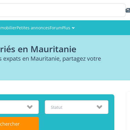
mobilier
Petites annonces
Forum
Plus
Événements
riés en Mauritanie
Membres
expats en Mauritanie, partagez votre
Photos
Statut
chercher