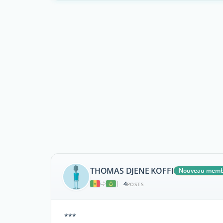
THOMAS DJENE KOFFI
Nouveau memb
4
|
POSTS
***