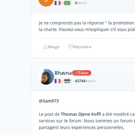
3
|
POSTS
Je ne comprends pas la réponse " la promotion de
la charte. Pouvez-vous m'expliquer s'il vous plaî
Réagir
Répondre
Bhavna
Team
43744
|
POSTS
@Sam973
Le post de
Thomas Djene Koffi
a été modéré car 
services sur le forum. Nous sommes un forum 
partagent leurs expériences personnelles.