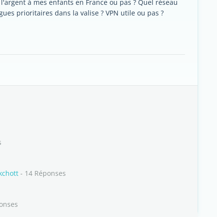
de l'argent à mes enfants en France ou pas ? Quel réseau
ues prioritaires dans la valise ? VPN utile ou pas ?
s
kchott
- 14 Réponses
onses