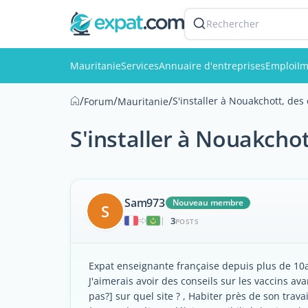
Rechercher
Mauritanie
Services
Annuaire d'entreprises
Emploi
Im
/
/
/
S'installer à Nouakchott, des 
Forum
Mauritanie
S'installer à Nouakchot
Sam973
Nouveau membre
S
3
|
POSTS
Expat enseignante française depuis plus de 10
J'aimerais avoir des conseils sur les vaccins av
pas?] sur quel site ? , Habiter près de son trava