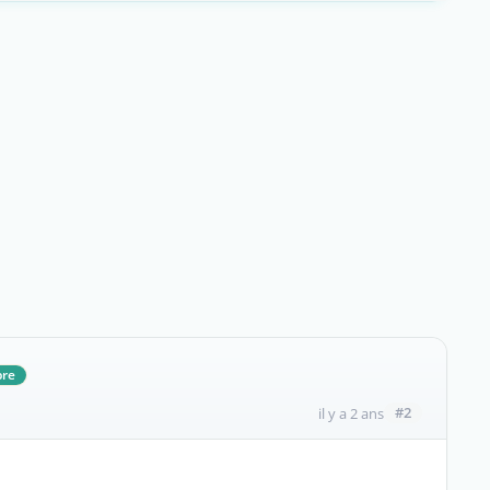
re
#2
il y a 2 ans