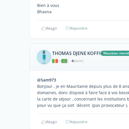
Bien à vous
Bhavna
Réagir
Répondre
THOMAS DJENE KOFFI
Nouveau memb
4
|
POSTS
@Sam973
Bonjour , je en Mauritanie depuis plus de 8 an
domaines, donc disposé à faire face à vos beso
la carte de séjour , concernant les institutions
pour vu que ça soit décent (pas provocateur ).
Réagir
Répondre