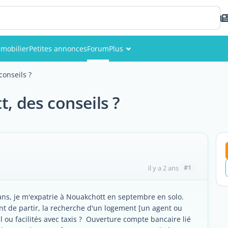
mobilier
Petites annonces
Forum
Plus
Événements
conseils ?
Membres
t, des conseils ?
Photos
#1
il y a 2 ans
ans, je m'expatrie à Nouakchott en septembre en solo.
ant de partir, la recherche d'un logement [un agent ou
il ou facilités avec taxis ? Ouverture compte bancaire lié