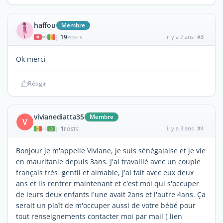
haffou
Membre
19
il y a 7 ans
#3
|
POSTS
Ok merci
Réagir
vivianediatta35
Membre
V
1
il y a 3 ans
#4
|
POSTS
Bonjour je m'appelle Viviane, je suis sénégalaise et je vie
en mauritanie depuis 3ans. J'ai travaillé avec un couple
français très gentil et aimable, j'ai fait avec eux deux
ans et ils rentrer maintenant et c'est moi qui s'occuper
de leurs deux enfants l'une avait 2ans et l'autre 4ans. Ça
serait un plaît de m'occuper aussi de votre bébé pour
tout renseignements contacter moi par mail [ lien