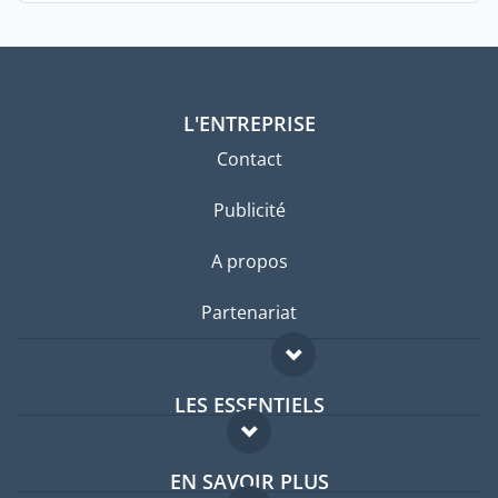
L'ENTREPRISE
Contact
Publicité
A propos
Partenariat
LES ESSENTIELS
Forum expatriés
EN SAVOIR PLUS
Guides pays