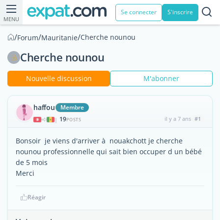
Se connecter
S'inscrire
MENU
/
/
/
Cherche nounou
Forum
Mauritanie
Cherche nounou
Nouvelle discussion
M'abonner
haffou
Membre
19
il y a 7 ans
#1
|
POSTS
Bonsoir je viens d'arriver à nouakchott je cherche
nounou professionnelle qui sait bien occuper d un bébé
de 5 mois
Merci
Réagir