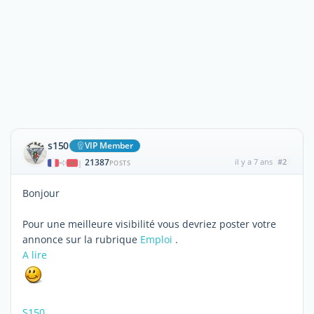
s150
VIP Member
21387
il y a 7 ans
#2
|
POSTS
Bonjour
Pour une meilleure visibilité vous devriez poster votre
annonce sur la rubrique
Emploi
.
A lire
S150