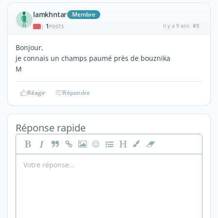
lamkhntar
Membre
1
il y a 9 ans
#3
|
POSTS
Bonjour,
je connais un champs paumé près de bouznika
M
Réagir
Répondre
Réponse rapide