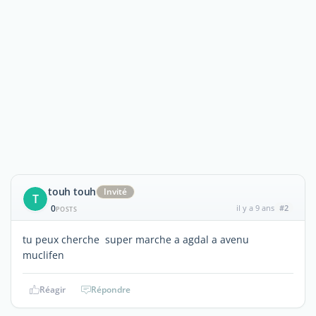
touh touh
Invité
T
0
il y a 9 ans
#2
POSTS
tu peux cherche super marche a agdal a avenu
muclifen
Réagir
Répondre