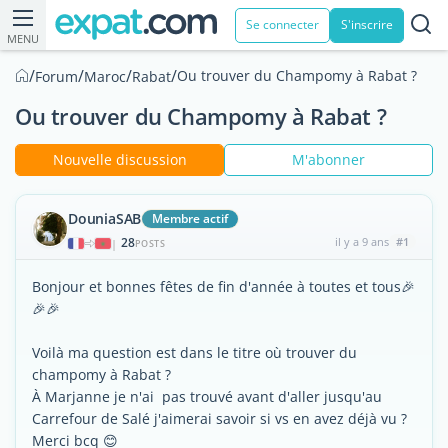
Se connecter
S'inscrire
MENU
/
/
/
/
Ou trouver du Champomy à Rabat ?
Forum
Maroc
Rabat
Ou trouver du Champomy à Rabat ?
Nouvelle discussion
M'abonner
DouniaSAB
Membre actif
28
il y a 9 ans
#1
|
POSTS
Bonjour et bonnes fêtes de fin d'année à toutes et tous🎉
🎉🎉
Voilà ma question est dans le titre où trouver du
champomy à Rabat ?
À Marjanne je n'ai pas trouvé avant d'aller jusqu'au
Carrefour de Salé j'aimerai savoir si vs en avez déjà vu ?
Merci bcq 😊