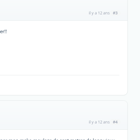
#3
il y a 12 ans
er!!
#4
il y a 12 ans