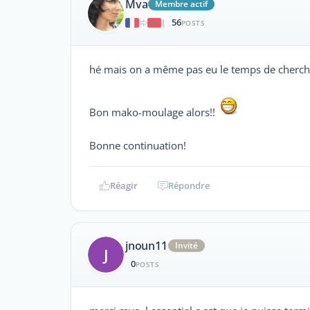
Mva
Membre actif
56
|
POSTS
hé mais on a même pas eu le temps de cherch
Bon mako-moulage alors!!
Bonne continuation!
Réagir
Répondre
jnoun11
Invité
J
0
POSTS