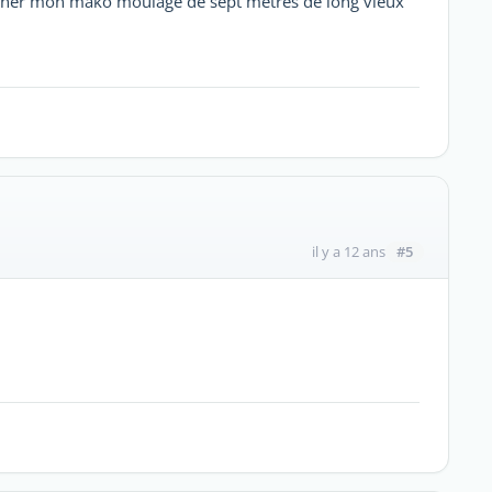
rminer mon mako moulage de sept metres de long vieux
#5
il y a 12 ans