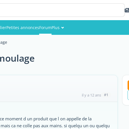
lier
Petites annonces
Forum
Plus
Événements
lage
Membres
 moulage
Photos
#1
il y a 12 ans
ce moment d un produit que l on appelle de la
r mais ca ne colle pas aux mains. si quelqu un ou quelqu