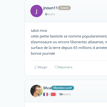
jnoun11
Invité
J
0
POSTS
salut mva
cette petite bestiole se nomme populairement
elasmosaure ou encore libonectes atlasense, m
surface de la terre depuis 65 millions d années
bonne journée
Réagir
Répondre
Mva
Membre actif
56
|
POSTS