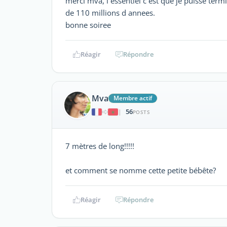
merci mva, l essentiel c est que je puisse te
de 110 millions d annees.
bonne soiree
Réagir
Répondre
Mva
Membre actif
56
|
POSTS
7 mètres de long!!!!!
et comment se nomme cette petite bébête?
Réagir
Répondre