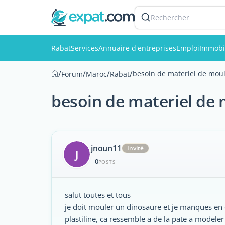
Rechercher
Rabat
Services
Annuaire d'entreprises
Emploi
Immobi
/
/
/
/
besoin de materiel de mou
Forum
Maroc
Rabat
besoin de materiel de
jnoun11
Invité
J
0
POSTS
salut toutes et tous
je doit mouler un dinosaure et je manques en 
plastiline, ca ressemble a de la pate a modele