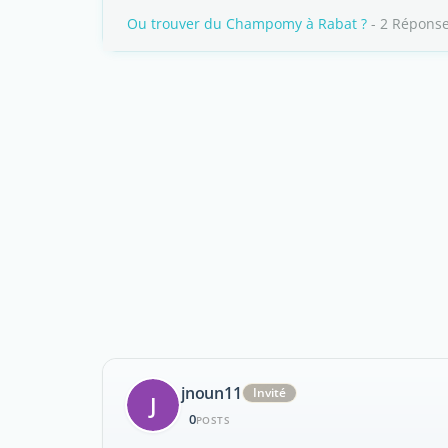
Ou trouver du Champomy à Rabat ?
- 2 Répons
jnoun11
Invité
J
0
POSTS