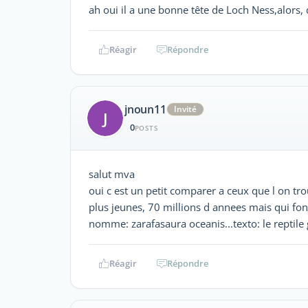
ah oui il a une bonne tête de Loch Ness,alors, de
Réagir
Répondre
jnoun11
Invité
J
0
POSTS
salut mva
oui c est un petit comparer a ceux que l on t
plus jeunes, 70 millions d annees mais qui fon
nomme: zarafasaura oceanis...texto: le reptile gi
Réagir
Répondre