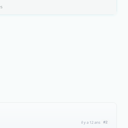
es
#2
il y a 12 ans