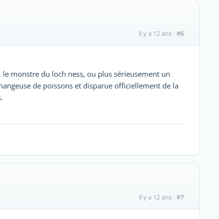
#6
il y a 12 ans
, le monstre du loch ness, ou plus sérieusement un
angeuse de poissons et disparue officiellement de la
.
#7
il y a 12 ans