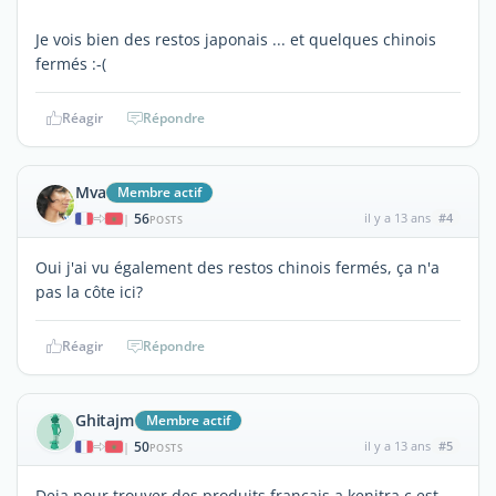
Je vois bien des restos japonais ... et quelques chinois
fermés :-(
Réagir
Répondre
Mva
Membre actif
56
il y a 13 ans
#4
|
POSTS
Oui j'ai vu également des restos chinois fermés, ça n'a
pas la côte ici?
Réagir
Répondre
Ghitajm
Membre actif
50
il y a 13 ans
#5
|
POSTS
Deja pour trouver des produits francais a kenitra c est