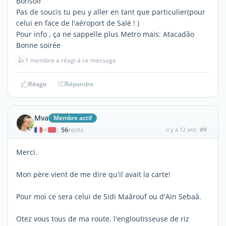
Bonsoir
Pas de soucis tu peu y aller en tant que particulier(pour
celui en face de l'aéroport de Salé ! )
Pour info , ça ne sappelle plus Metro mais: Atacadão
Bonne soirée
👍
1 membre a réagi à ce message
Réagir
Répondre
Mva
Membre actif
56
il y a 12 ans
#9
|
POSTS
Merci.
Mon père vient de me dire qu'il avait la carte!
Pour moi ce sera celui de Sidi Maârouf ou d'Aïn Sebaâ.
Otez vous tous de ma route, l'engloutisseuse de riz