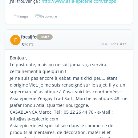
J'ai trouver ça :
http://www.asia-epicerie.com/shops
Réagir
Répondre
foeaijfe
Invité
F
0
il y a 10 ans
#12
POSTS
Bonjour,
Le post date, mais on ne sait jamais, ça servira
certainement à quelqu'un !
Je ne suis pas encore à Rabat, mais d'ici peu....étant
d'origine Viet, je me suis renseigné sur le sujet, il y a un
supermarché asiatique à Casa, voici les coordonnées :
Asia épicerie Yengay Trad SarL, Marché asiatique, 48 rue
Jaafar Ibnou Atia, Quartier Bourgogne,
CASABLANCA,Maroc, Tél : 05 22 26 44 76 - e-Mail :
info@asia-epicerie.com
Asia épicerie est spécialisée dans le commerce de
produits alimentaires, de décoration, matériel et