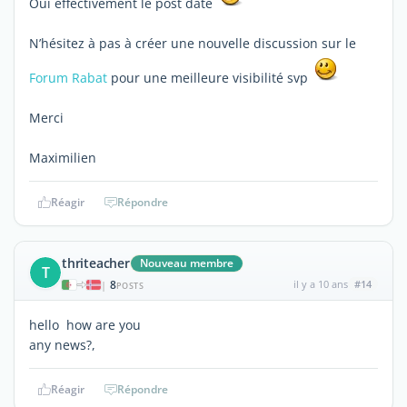
Oui effectivement le post date
N’hésitez à pas à créer une nouvelle discussion sur le
Forum Rabat
pour une meilleure visibilité svp
Merci
Maximilien
Réagir
Répondre
thriteacher
Nouveau membre
T
8
il y a 10 ans
#14
|
POSTS
hello how are you
any news?,
Réagir
Répondre