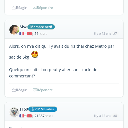
Réagir
Répondre
Mva
Membre actif
56
il y a 12 ans
#7
|
POSTS
Alors, on m'a dit qu'il y avait du riz thaï chez Metro par
sac de 5kg
Quelqu'un sait si on peut y aller sans carte de
commerçant?
Réagir
Répondre
s150
VIP Member
21387
il y a 12 ans
#8
|
POSTS