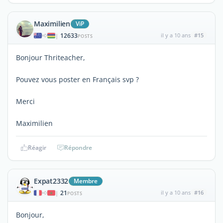
Maximilien
ViP
12633
il y a 10 ans
#15
|
POSTS
Bonjour Thriteacher,
Pouvez vous poster en Français svp ?
Merci
Maximilien
Réagir
Répondre
Expat2332
Membre
21
il y a 10 ans
#16
|
POSTS
Bonjour,