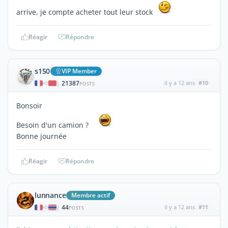
arrive, je compte acheter tout leur stock
Réagir
Répondre
s150
VIP Member
21387
il y a 12 ans
#10
|
POSTS
Bonsoir
Besoin d'un camion ?
Bonne journée
Réagir
Répondre
lunnance
Membre actif
44
il y a 12 ans
#11
|
POSTS