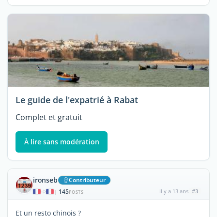
Le guide de l'expatrié à Rabat
Complet et gratuit
À lire sans modération
ironseb
Contributeur
145
il y a 13 ans
#3
|
POSTS
Et un resto chinois ?