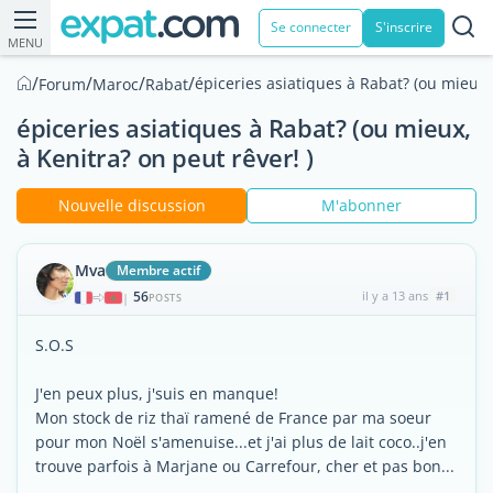
Se connecter
S'inscrire
MENU
/
/
/
/
épiceries asiatiques à Rabat? (ou mieux, 
Forum
Maroc
Rabat
épiceries asiatiques à Rabat? (ou mieux,
à Kenitra? on peut rêver! )
Nouvelle discussion
M'abonner
Mva
Membre actif
56
il y a 13 ans
#1
|
POSTS
S.O.S
J'en peux plus, j'suis en manque!
Mon stock de riz thaï ramené de France par ma soeur
pour mon Noël s'amenuise...et j'ai plus de lait coco..j'en
trouve parfois à Marjane ou Carrefour, cher et pas bon...