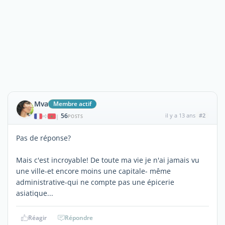
Mva
Membre actif
56
il y a 13 ans
#2
|
POSTS
Pas de réponse?
Mais c'est incroyable! De toute ma vie je n'ai jamais vu
une ville-et encore moins une capitale- même
administrative-qui ne compte pas une épicerie
asiatique...
Réagir
Répondre