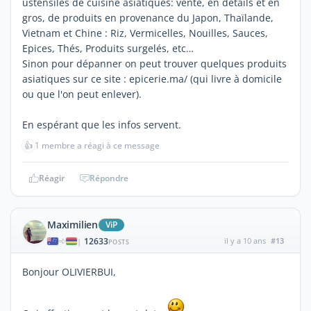
ustensiles de cuisine asiatiques: vente, en détails et en
gros, de produits en provenance du Japon, Thaïlande,
Vietnam et Chine : Riz, Vermicelles, Nouilles, Sauces,
Epices, Thés, Produits surgelés, etc…
Sinon pour dépanner on peut trouver quelques produits
asiatiques sur ce site : epicerie.ma/ (qui livre à domicile
ou que l'on peut enlever).
En espérant que les infos servent.
👍
1 membre a réagi à ce message
Réagir
Répondre
Maximilien
ViP
12633
il y a 10 ans
#13
|
POSTS
Bonjour OLIVIERBUI,