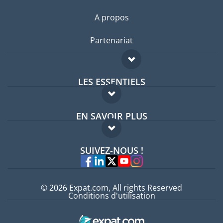
A propos
Partenariat
LES ESSENTIELS
Forum expatriés
EN SAVOIR PLUS
Guides pays
FAQ
Offres d'emploi
SUIVEZ-NOUS !
Experts
© 2026 Expat.com, All rights Reserved
Conditions d'utilisation