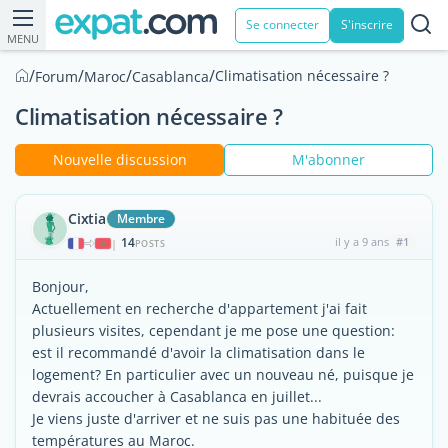
Se connecter
S'inscrire
MENU
/
/
/
/
Climatisation nécessaire ?
Forum
Maroc
Casablanca
Climatisation nécessaire ?
Nouvelle discussion
M'abonner
Cixtia
Membre
14
il y a 9 ans
#1
|
POSTS
Bonjour,
Actuellement en recherche d'appartement j'ai fait
plusieurs visites, cependant je me pose une question:
est il recommandé d'avoir la climatisation dans le
logement? En particulier avec un nouveau né, puisque je
devrais accoucher à Casablanca en juillet...
Je viens juste d'arriver et ne suis pas une habituée des
températures au Maroc.