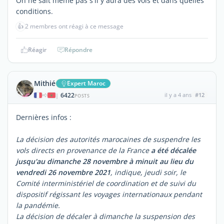
On ne sait même pas s'il y aura des vols et dans quelles
conditions.
👍
2 membres ont réagi à ce message
Réagir
Répondre
Mithié
Expert Maroc
6422
il y a 4 ans
#12
|
POSTS
Dernières infos :
La décision des autorités marocaines de suspendre les
vols directs en provenance de la France
a été décalée
jusqu'au dimanche 28 novembre à minuit au lieu du
vendredi 26 novembre 2021
, indique, jeudi soir, le
Comité interministériel de coordination et de suivi du
dispositif régissant les voyages internationaux pendant
la pandémie.
La décision de décaler à dimanche la suspension des