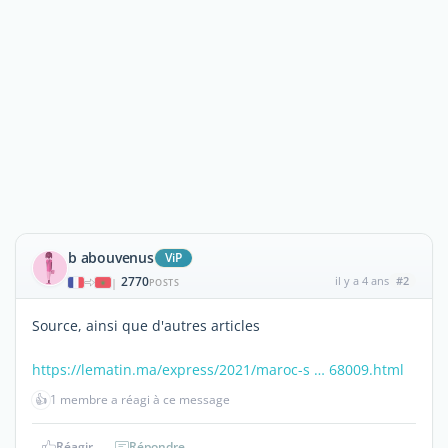
b abouvenus
ViP
2770
il y a 4 ans
#2
|
POSTS
Source, ainsi que d'autres articles
https://lematin.ma/express/2021/maroc-s … 68009.html
👍
1 membre a réagi à ce message
Réagir
Répondre