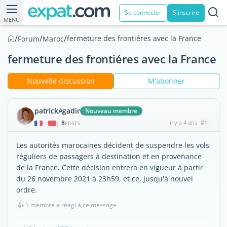
Se connecter
S'inscrire
MENU
/
/
/
fermeture des frontiéres avec la France
Forum
Maroc
fermeture des frontiéres avec la France
Nouvelle discussion
M'abonner
patrickAgadir
Nouveau membre
8
il y a 4 ans
#1
|
POSTS
Les autorités marocaines décident de suspendre les vols
réguliers de passagers à destination et en provenance
de la France. Cette décision entrera en vigueur à partir
du 26 novembre 2021 à 23h59, et ce, jusqu'à nouvel
ordre.
👍
1 membre a réagi à ce message