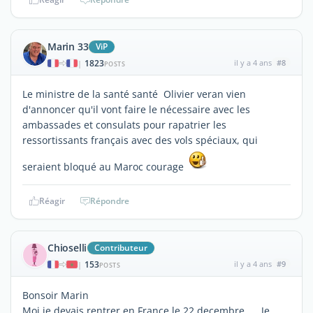
Marin 33
ViP
1823
il y a 4 ans
#8
|
POSTS
Le ministre de la santé santé Olivier veran vien
d'annoncer qu'il vont faire le nécessaire avec les
ambassades et consulats pour rapatrier les
ressortissants français avec des vols spéciaux, qui
seraient bloqué au Maroc courage
Réagir
Répondre
Chioselli
Contributeur
153
il y a 4 ans
#9
|
POSTS
Bonsoir Marin
Moi je devais rentrer en France le 22 decembre..... Je