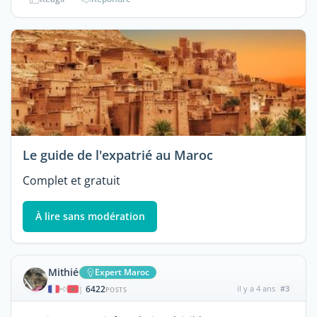
Le guide de l'expatrié au Maroc
Complet et gratuit
À lire sans modération
Mithié
Expert Maroc
6422
il y a 4 ans
#3
|
POSTS