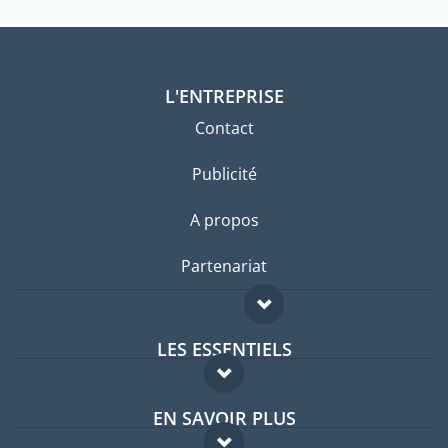
L'ENTREPRISE
Contact
Publicité
A propos
Partenariat
LES ESSENTIELS
Forum expatriés
EN SAVOIR PLUS
Guides pays