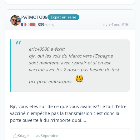
PATMOTO06
Expat en série
339
il y a 4 ans
#16
|
POSTS
eric40500 a écrit:
bjr, oui les vols du Maroc vers l'Espagne
sont maintenu avec ryanair et si on est
vacciné avec les 2 doses pas besoin de test
pcr pour embarquer
Bjr, vous êtes sûr de ce que vous avancez? Le fait d'être
vacciné n'empêche pas la transmission c'est donc la
porte ouverte à du n'importe quoi....
Réagir
Répondre