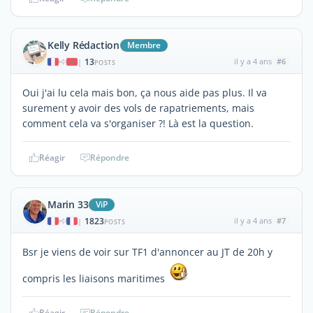
Kelly Rédaction
Membre
13
il y a 4 ans
#6
|
POSTS
Oui j'ai lu cela mais bon, ça nous aide pas plus. Il va
surement y avoir des vols de rapatriements, mais
comment cela va s'organiser ?! Là est la question.
Réagir
Répondre
Marin 33
ViP
1823
il y a 4 ans
#7
|
POSTS
Bsr je viens de voir sur TF1 d'annoncer au JT de 20h y
compris les liaisons maritimes
Réagir
Répondre