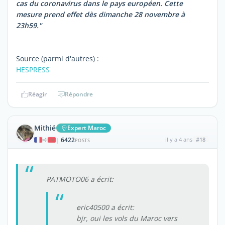
cas du coronavirus dans le pays européen. Cette
mesure prend effet dès dimanche 28 novembre à
23h59."
Source (parmi d'autres) :
HESPRESS
Réagir
Répondre
Mithié
Expert Maroc
6422
il y a 4 ans
#18
|
POSTS
PATMOTO06 a écrit:
eric40500 a écrit:
bjr, oui les vols du Maroc vers