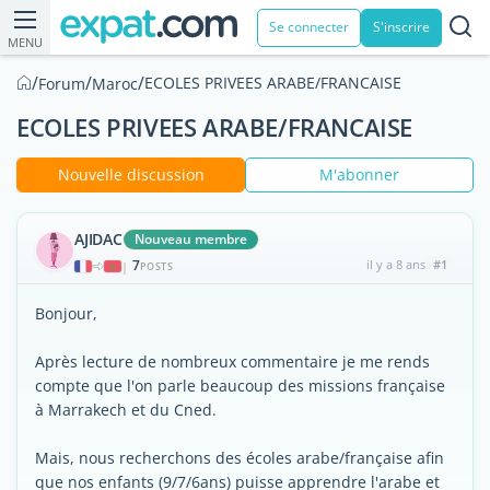
Se connecter
S'inscrire
MENU
/
/
/
ECOLES PRIVEES ARABE/FRANCAISE
Forum
Maroc
ECOLES PRIVEES ARABE/FRANCAISE
Nouvelle discussion
M'abonner
AJIDAC
Nouveau membre
7
il y a 8 ans
#1
|
POSTS
Bonjour,
Après lecture de nombreux commentaire je me rends
compte que l'on parle beaucoup des missions française
à Marrakech et du Cned.
Mais, nous recherchons des écoles arabe/française afin
que nos enfants (9/7/6ans) puisse apprendre l'arabe et