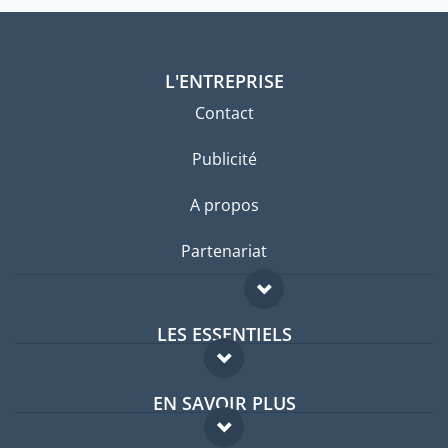
L'ENTREPRISE
Contact
Publicité
A propos
Partenariat
LES ESSENTIELS
Forum expatriés
EN SAVOIR PLUS
Guides pays
FAQ