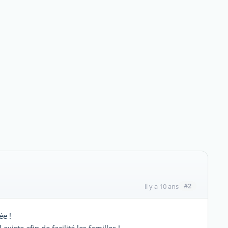
#2
il y a 10 ans
ée !