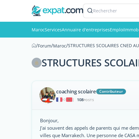
Rechercher
Maroc
Services
Annuaire d'entreprises
Emploi
Immobi
/
/
/
STRUCTURES SCOLAIRES CNED A
Forum
Maroc
STRUCTURES SCOLAI
coaching scolaire
Contributeur
108
|
POSTS
Bonjour,
J'ai souvent des appels de parents qui me dem
villes que Marrakech. Une personne de CASA m'a