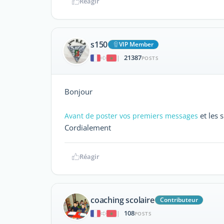
Réagir
s150
VIP Member
21387
|
POSTS
Bonjour
et les s
Avant de poster vos premiers messages
Cordialement
Réagir
coaching scolaire
Contributeur
108
|
POSTS