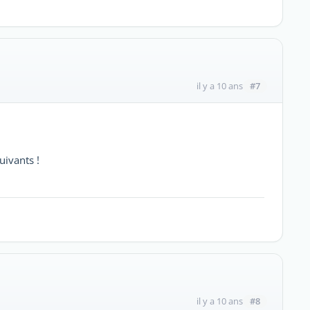
#7
il y a 10 ans
uivants !
#8
il y a 10 ans