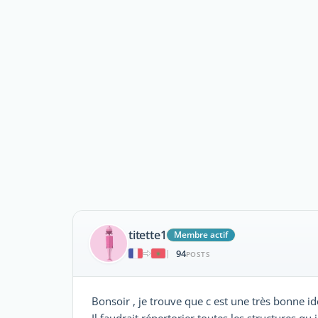
titette1
Membre actif
94
|
POSTS
Bonsoir , je trouve que c est une très bonne id