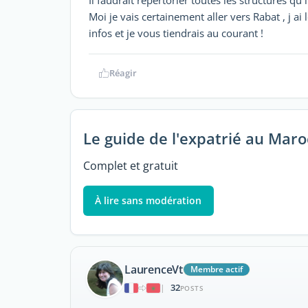
Il faudrait répertorier toutes les structures qu il
Moi je vais certainement aller vers Rabat , j ai 
infos et je vous tiendrais au courant !
Réagir
Le guide de l'expatrié au Maro
Complet et gratuit
À lire sans modération
LaurenceVt
Membre actif
32
|
POSTS