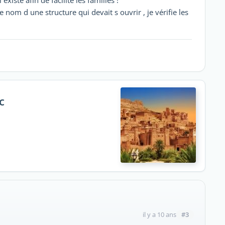
 existe afin de facilité les familles !
le nom d une structure qui devait s ouvrir , je vérifie les
c
#3
il y a 10 ans