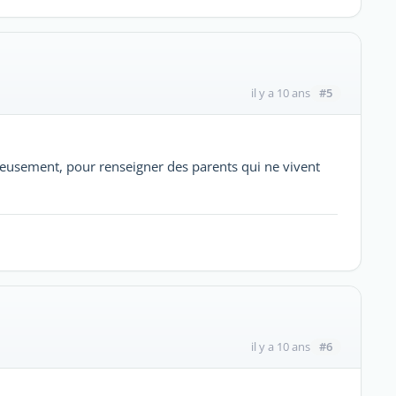
#5
il y a 10 ans
ieusement, pour renseigner des parents qui ne vivent
#6
il y a 10 ans