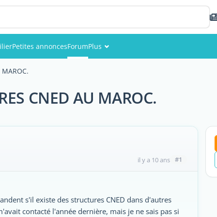
lier
Petites annonces
Forum
Plus
Événements
U MAROC.
Membres
RES CNED AU MAROC.
Photos
#1
il y a 10 ans
andent s'il existe des structures CNED dans d'autres
vait contacté l'année dernière, mais je ne sais pas si