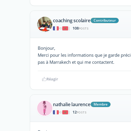
coaching scolaire
Contributeur
108
|
POSTS
Bonjour,
Merci pour les informations que je garde préc
pas à Marrakech et qui me contactent.
Réagir
nathalie laurence
Membre
12
|
POSTS