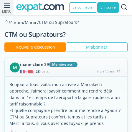
Se connecter
S'inscrire
MENU
/
/
/
CTM ou Supratours?
Forum
Maroc
CTM ou Supratours?
Nouvelle discussion
M'abonner
marie-claire 39
Membre actif
M
28
il y a 10 ans
#1
|
POSTS
Bonjour à tous, voilà, mon arrivée à Marrakech
approche, j'aimerai savoir comment me rendre déjà
dans un 1er temps de l'aéroport à la gare routière, à un
tarif raisonnable ?
Et quelle compagnie prendre pour me rendre à Agadir ?
CTM ou Supratours ( confort, temps et les tarifs )
Merci à tous, si vous avez des tuyaux, je prends