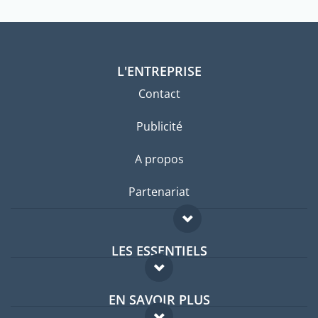
L'ENTREPRISE
Contact
Publicité
A propos
Partenariat
LES ESSENTIELS
Forum expatriés
EN SAVOIR PLUS
Guides pays