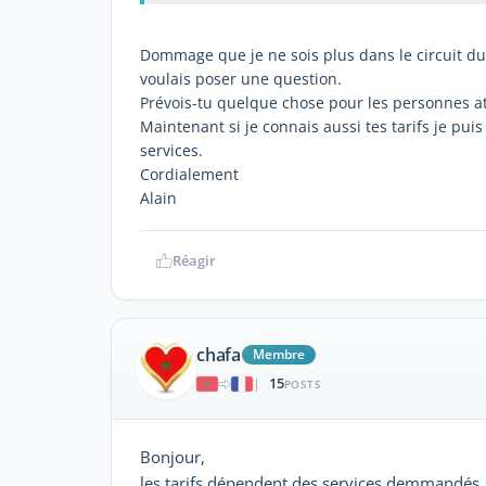
Dommage que je ne sois plus dans le circuit du 
‎voulais poser une question.‎
Prévois-tu quelque chose pour les personnes att
Maintenant si je connais aussi tes tarifs je pui
‎services.‎
Cordialement
Alain
Réagir
chafa
Membre
15
|
POSTS
Bonjour,
les tarifs dépendent des services demmandés, 