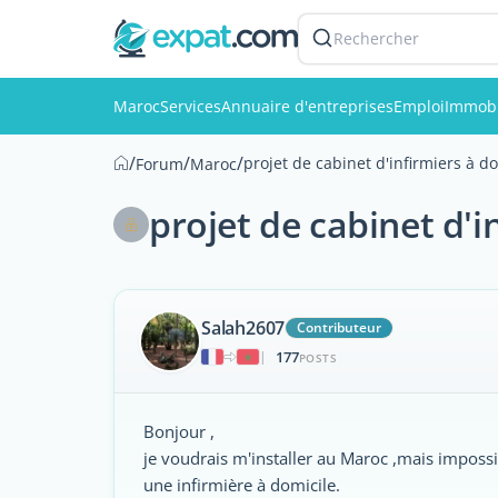
Rechercher
Maroc
Services
Annuaire d'entreprises
Emploi
Immobi
/
/
/
projet de cabinet d'infirmiers à d
Forum
Maroc
projet de cabinet d'i
Salah2607
Contributeur
177
|
POSTS
Bonjour ,
je voudrais m'installer au Maroc ,mais impossi
une infirmière à domicile.