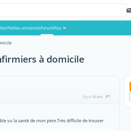
lier
Petites annonces
Forum
Plus
Événements
omicile
Membres
nfirmiers à domicile
Photos
#1
il y a 14 ans
ble vu la santé de mon père.Très difficile de trouver