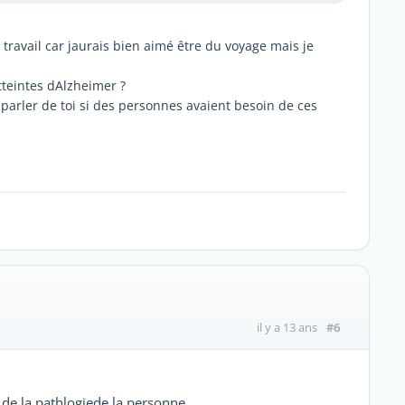
travail car jaurais bien aimé être du voyage mais je
eintes dAlzheimer ?‎
s parler de toi si des personnes avaient besoin de ces
#6
il y a 13 ans
de la pathlogiede la personne.