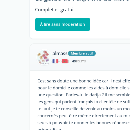
Complet et gratuit
À lire sans modération
almass
Membre actif
49
|
POSTS
Cest sans doute une bonne idée car il nest eff
pour le domicile comme les aides à domicile s
une question. Parles-tu le darija ? il me sembl
les gens qui parlent français ta clientèle ne su
te faut je te conseille de venir au moins un moi
concernés peut être même directement au minis
seuls à pouvoir te donner les bonnes réponses.
primordiale.‎