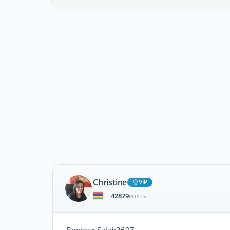
Christine
ViP
42879
|
POSTS