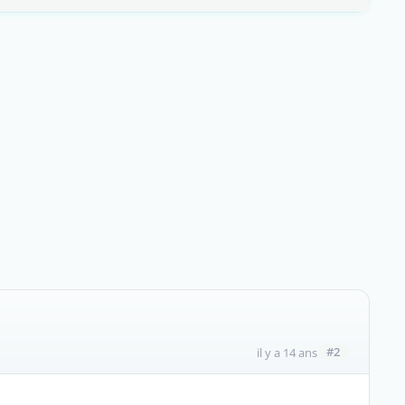
#2
il y a 14 ans