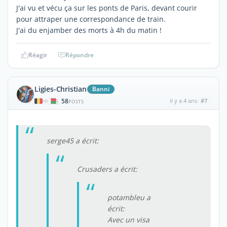
J'ai vu et vécu ça sur les ponts de Paris, devant courir
pour attraper une correspondance de train.
J'ai du enjamber des morts à 4h du matin !
Réagir
Répondre
Ligies-Christian
Banni
58
il y a 4 ans
#7
|
POSTS
serge45 a écrit:
Crusaders a écrit:
potambleu a
écrit:
Avec un visa