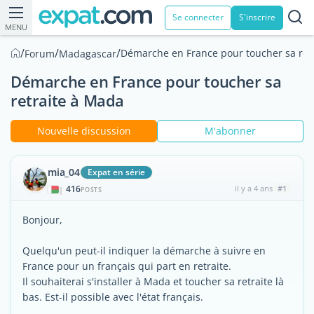
Se connecter
S'inscrire
MENU
/
/
/
Démarche en France pour toucher sa ret
Forum
Madagascar
Démarche en France pour toucher sa
retraite à Mada
Nouvelle discussion
M'abonner
mia_04
Expat en série
416
il y a 4 ans
#1
|
POSTS
Bonjour,
Quelqu'un peut-il indiquer la démarche à suivre en
France pour un français qui part en retraite.
Il souhaiterai s'installer à Mada et toucher sa retraite là
bas. Est-il possible avec l'état français.