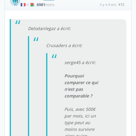
6981
il y a 4 ans
#12
|
POSTS
Delodanlegaz a écrit:
Crusaders a écrit:
serge45 a écrit:
Pourquoi
comparer ce qui
n'est pas
comparable ?
Puis, avec 500€
par mois, ici un
type peut au
moins survivre
alors qu'en