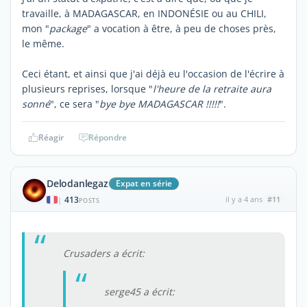
travaille, à MADAGASCAR, en INDONÉSIE ou au CHILI,
mon "
package
" a vocation à être, à peu de choses près,
le même.
Ceci étant, et ainsi que j'ai déjà eu l'occasion de l'écrire à
plusieurs reprises, lorsque "
l'heure de la retraite aura
sonné
", ce sera "
bye bye MADAGASCAR !!!!!
".
Réagir
Répondre
Delodanlegaz
Expat en série
413
il y a 4 ans
#11
|
POSTS
Crusaders a écrit:
serge45 a écrit: