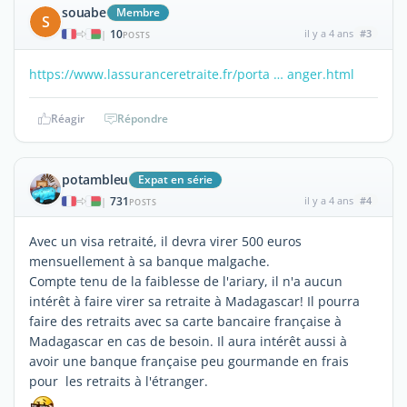
souabe
Membre
S
10
il y a 4 ans
#3
|
POSTS
https://www.lassuranceretraite.fr/porta … anger.html
Réagir
Répondre
potambleu
Expat en série
731
il y a 4 ans
#4
|
POSTS
Avec un visa retraité, il devra virer 500 euros
mensuellement à sa banque malgache.
Compte tenu de la faiblesse de l'ariary, il n'a aucun
intérêt à faire virer sa retraite à Madagascar! Il pourra
faire des retraits avec sa carte bancaire française à
Madagascar en cas de besoin. Il aura intérêt aussi à
avoir une banque française peu gourmande en frais
pour les retraits à l'étranger.