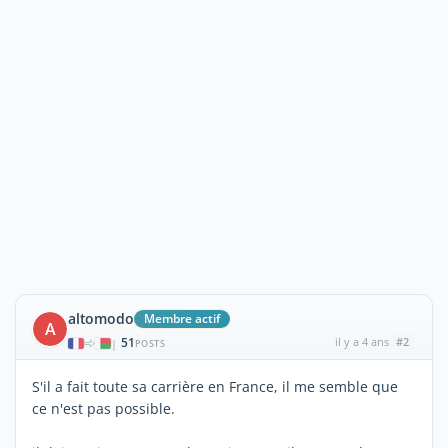
altomodo
Membre actif
A
51
il y a 4 ans
#2
|
POSTS
S'il a fait toute sa carrière en France, il me semble que
ce n'est pas possible.