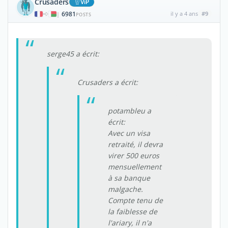
Crusaders
ViP
6981
il y a 4 ans
#9
|
POSTS
serge45 a écrit:
Crusaders a écrit:
potambleu a
écrit:
Avec un visa
retraité, il devra
virer 500 euros
mensuellement
à sa banque
malgache.
Compte tenu de
la faiblesse de
l'ariary, il n'a