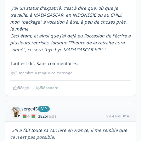
"J'ai un statut d'expatrié, c'est à dire que, où que je
travaille, à MADAGASCAR, en INDONÉSIE ou au CHILI,
mon "package" a vocation à être, à peu de choses près,
le même.
Ceci étant, et ainsi que j'ai déjà eu l'occasion de l'écrire à
plusieurs reprises, lorsque "l'heure de la retraite aura
sonné", ce sera "bye bye MADAGASCAR !!!!!"."
Tout est dit. Sans commentaire...
👍
1 membre a réagi à ce message
Réagir
Répondre
serge45
ViP
3825
il y a 4 ans
#14
|
POSTS
"S'il a fait toute sa carrière en France, il me semble que
ce n'est pas possible."