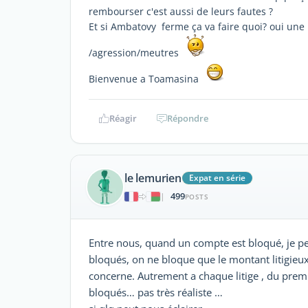
rembourser c'est aussi de leurs fautes ?
Et si Ambatovy ferme ça va faire quoi? oui un
/agression/meutres
Bienvenue a Toamasina
Réagir
Répondre
le lemurien
Expat en série
499
|
POSTS
Entre nous, quand un compte est bloqué, je pe
bloqués, on ne bloque que le montant litigieux
concerne. Autrement a chaque litige , du prem
bloqués… pas très réaliste …