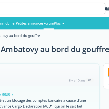
mmobilier
Petites annonces
Forum
Plus
Événements
atovy au bord du gouffre
Membres
– Ambatovy au bord du gouffr
Photos
#1
il y a 10 ans
e-55851/
lé,et un blocage des comptes bancaire a cause d'une
vance Cargo Declaration (ACD" qui on le sait fait