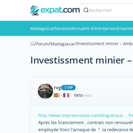
Rechercher
Madagascar
Services
Annuaire d'entreprises
Emploi
I
/
/
/
Investissment minier – Amb
Forum
Madagascar
Investissment minier 
rvg
ViP
1973
|
POSTS
http://www.lexpressmada.com/blog/actual … fr
Après les licenciement , contrats non renouve
employée Voici l'arnaque de " la redevance Ad