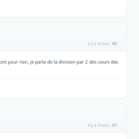
#6
il y a 10 ans
nt pour rien, je parle de la division par 2 des cours des
#7
il y a 10 ans