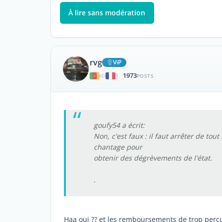
À lire sans modération
rvg
ViP
1973
|
POSTS
goufy54 a écrit:
Non, c'est faux : il faut arrêter de tou
chantage pour
obtenir des dégrèvements de l'état.
.
Haa oui ?? et les remboursements de trop perçu 