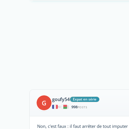
goufy54
Expat en série
G
998
|
POSTS
Non, c'est faux : il faut arrêter de tout imput