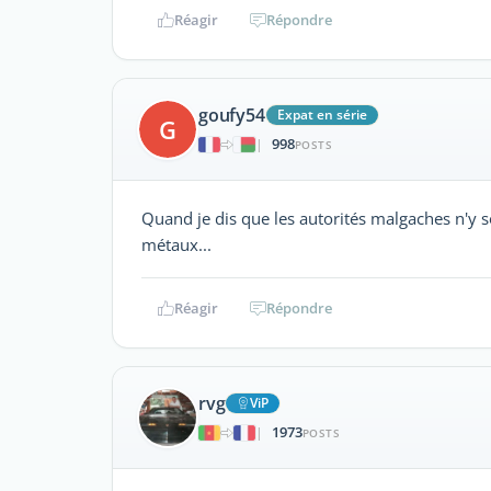
Réagir
Répondre
goufy54
Expat en série
G
998
|
POSTS
Quand je dis que les autorités malgaches n'y so
métaux...
Réagir
Répondre
rvg
ViP
1973
|
POSTS