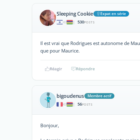
Sleeping Cookie
Expat en série
530
|
POSTS
Il est vrai que Rodrigues est autonome de Maur
que pour Maurice.
Réagir
Répondre
bigoudenus
Membre actif
56
|
POSTS
Bonjour,