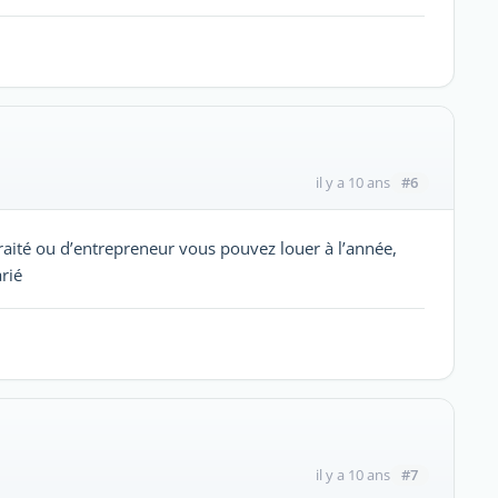
#6
il y a 10 ans
etraité ou d’entrepreneur vous pouvez louer à l’année,
rié
#7
il y a 10 ans