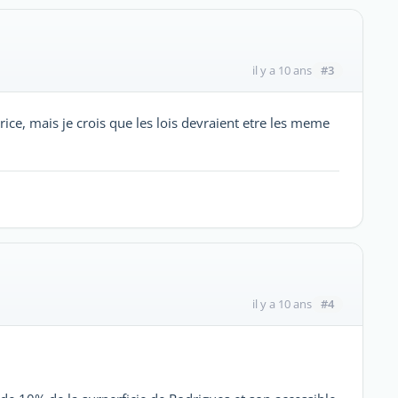
#3
il y a 10 ans
ice, mais je crois que les lois devraient etre les meme
#4
il y a 10 ans