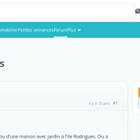
mobilier
Petites annonces
Forum
Plus
Événements
Membres
es
Photos
#1
il y a 10 ans
é ou d'une maison avec jardin à l'ile Rodrigues. Ou a