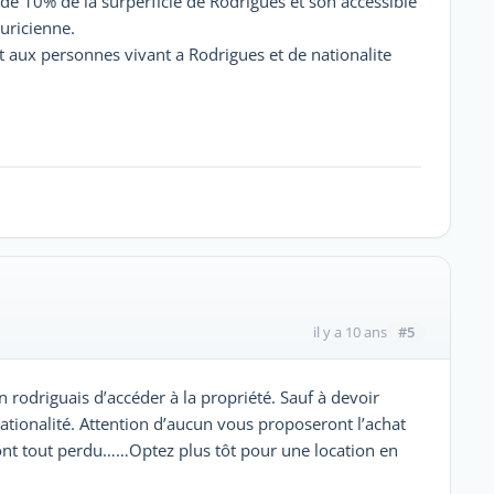
de 10% de la surperficie de Rodrigues et son accessible
uricienne.
t aux personnes vivant a Rodrigues et de nationalite
#5
il y a 10 ans
 rodriguais d’accéder à la propriété. Sauf à devoir
tionalité. Attention d’aucun vous proposeront l’achat
nt tout perdu……Optez plus tôt pour une location en