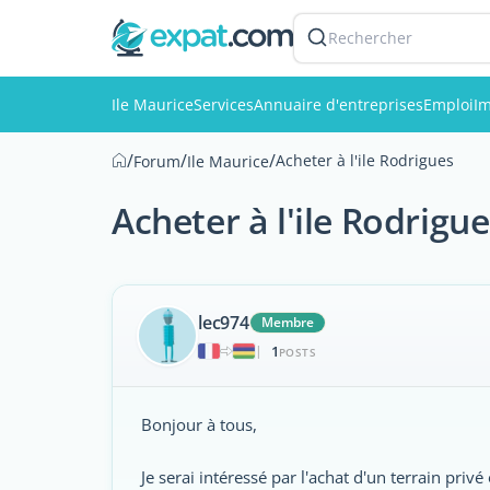
Rechercher
Ile Maurice
Services
Annuaire d'entreprises
Emploi
Im
/
/
/
Acheter à l'ile Rodrigues
Forum
Ile Maurice
Acheter à l'ile Rodrigu
lec974
Membre
1
|
POSTS
Bonjour à tous,
Je serai intéressé par l'achat d'un terrain priv