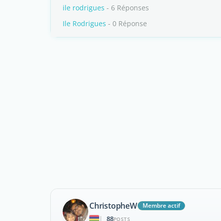
ile rodrigues
- 6 Réponses
Ile Rodrigues
- 0 Réponse
ChristopheW
Membre actif
88
|
POSTS