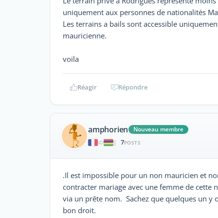
Le terrain prive a Rodrigues représente moins 
uniquement aux personnes de nationalités Ma
Les terrains a bails sont accessible uniquemen
mauricienne.
voila
Réagir
Répondre
amphorien
Nouveau membre
7
|
POSTS
.Il est impossible pour un non mauricien et non
contracter mariage avec une femme de cette na
via un prête nom. Sachez que quelques un y o
bon droit.