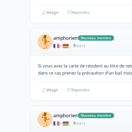
Réagir
Répondre
amphorien
Nouveau membre
7
|
POSTS
Si vous avez la carte de résident au titre de r
dans ce cas prenez la précaution d’un bail nota
Réagir
Répondre
amphorien
Nouveau membre
7
|
POSTS