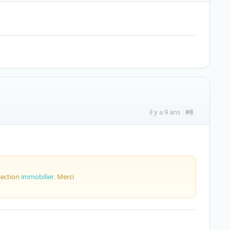
#8
il y a 9 ans
section
immobilier
. Merci