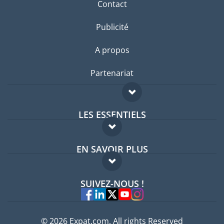
Contact
Publicité
A propos
Partenariat
LES ESSENTIELS
Forum expatriés
EN SAVOIR PLUS
Guides pays
FAQ
Offres d'emploi
SUIVEZ-NOUS !
Experts
© 2026 Expat.com, All rights Reserved