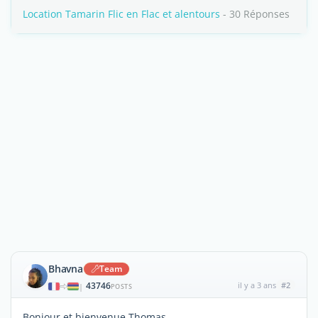
Location Tamarin Flic en Flac et alentours
- 30 Réponses
Bhavna
Team
43746
il y a 3 ans
#2
|
POSTS
Bonjour et bienvenue Thomas,