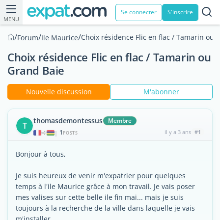
Se connecter
S'inscrire
MENU
/
/
/
Choix résidence Flic en flac / Tamarin ou 
Forum
Ile Maurice
Choix résidence Flic en flac / Tamarin ou
Grand Baie
Nouvelle discussion
M'abonner
thomasdemontessus
Membre
T
1
il y a 3 ans
#1
|
POSTS
Bonjour à tous,
Je suis heureux de venir m'expatrier pour quelques
temps à l'ile Maurice grâce à mon travail. Je vais poser
mes valises sur cette belle ile fin mai... mais je suis
toujours à la recherche de la ville dans laquelle je vais
m'installer.