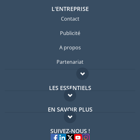
L'ENTREPRISE
Contact
Publicité
A propos
Partenariat
LES ESSENTIELS
Forum expatriés
EN SAVOIR PLUS
Guides pays
FAQ
Offres d'emploi
SUIVEZ-NOUS !
Experts