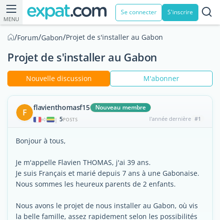
Se connecter
S'inscrire
MENU
/
/
/
Projet de s'installer au Gabon
Forum
Gabon
Projet de s'installer au Gabon
Nouvelle discussion
M'abonner
flavienthomasf15
Nouveau membre
F
5
l'année dernière
#1
|
POSTS
Bonjour à tous,
Je m'appelle Flavien THOMAS, j'ai 39 ans.
Je suis Français et marié depuis 7 ans à une Gabonaise.
Nous sommes les heureux parents de 2 enfants.
Nous avons le projet de nous installer au Gabon, où vis
la belle famille, assez rapidement selon les possibilités