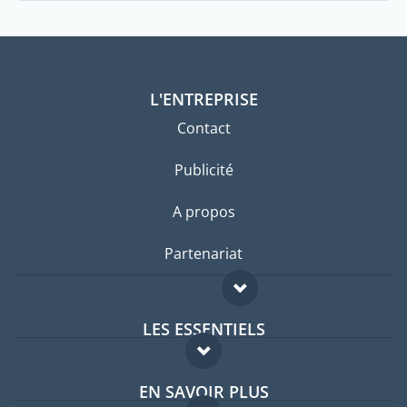
L'ENTREPRISE
Contact
Publicité
A propos
Partenariat
LES ESSENTIELS
Forum expatriés
EN SAVOIR PLUS
Guides pays