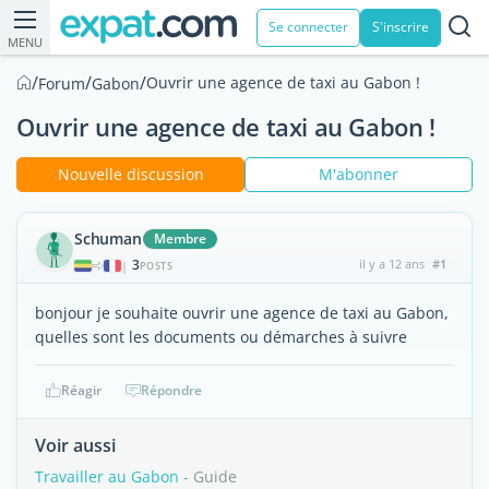
Se connecter
S'inscrire
MENU
/
/
/
Ouvrir une agence de taxi au Gabon !
Forum
Gabon
Ouvrir une agence de taxi au Gabon !
Nouvelle discussion
M'abonner
Schuman
Membre
3
il y a 12 ans
#1
|
POSTS
bonjour je souhaite ouvrir une agence de taxi au Gabon,
quelles sont les documents ou démarches à suivre
Réagir
Répondre
Voir aussi
Travailler au Gabon
- Guide