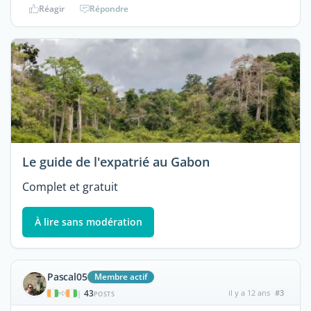
Réagir
Répondre
Le guide de l'expatrié au Gabon
Complet et gratuit
À lire sans modération
Pascal05
Membre actif
43
il y a 12 ans
#3
|
POSTS