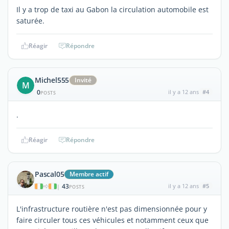
Il y a trop de taxi au Gabon la circulation automobile est
saturée.
Réagir
Répondre
Michel555
Invité
M
0
il y a 12 ans
#4
POSTS
.
Réagir
Répondre
Pascal05
Membre actif
43
il y a 12 ans
#5
|
POSTS
L'infrastructure routière n'est pas dimensionnée pour y
faire circuler tous ces véhicules et notamment ceux que