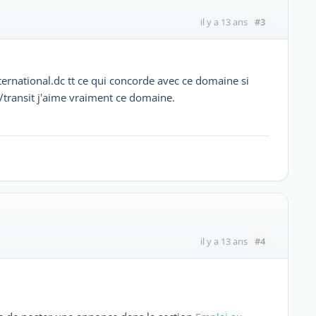
#3
il y a 13 ans
rnational.dc tt ce qui concorde avec ce domaine si
/transit j'aime vraiment ce domaine.
#4
il y a 13 ans