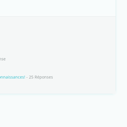
nse
connaissances!
- 25 Réponses