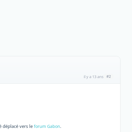
#2
il y a 13 ans
té déplacé vers le
.
forum Gabon