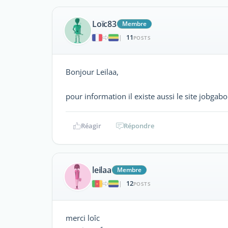
Loïc83
Membre
11
|
POSTS
Bonjour Leilaa,
pour information il existe aussi le site jobga
Réagir
Répondre
leilaa
Membre
12
|
POSTS
merci loîc