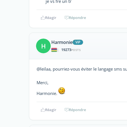
je vs fre un tr
Réagir
Répondre
Harmonie
ViP
H
19273
|
POSTS
@leilaa, pourriez-vous éviter le langage sms s
Merci,
Harmonie.
Réagir
Répondre