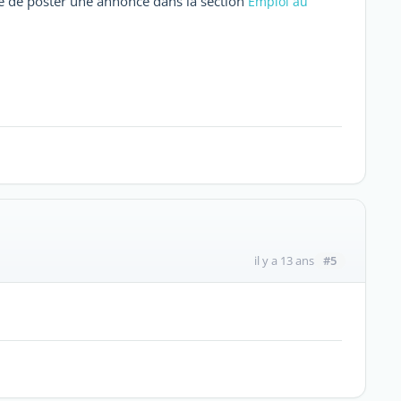
re de poster une annonce dans la section
Emploi au
#5
il y a 13 ans