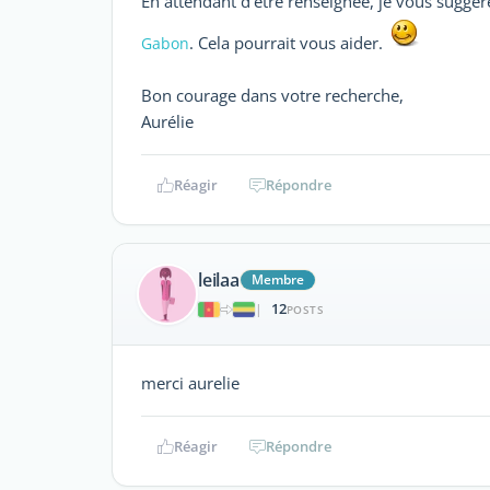
En attendant d'être renseignée, je vous suggè
. Cela pourrait vous aider.
Gabon
Bon courage dans votre recherche,
Aurélie
Réagir
Répondre
leilaa
Membre
12
|
POSTS
merci aurelie
Réagir
Répondre