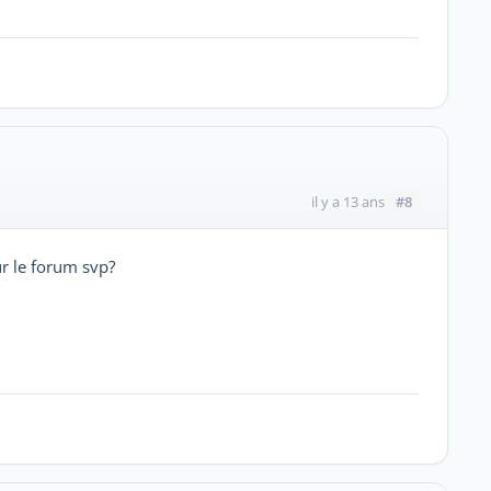
#8
il y a 13 ans
ur le forum svp?