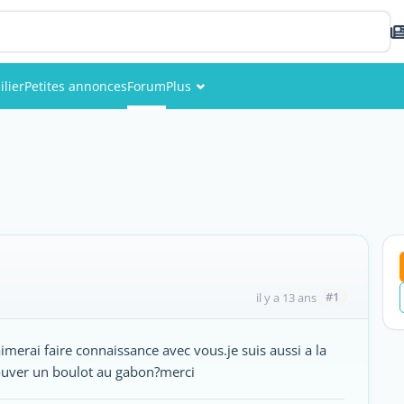
lier
Petites annonces
Forum
Plus
Événements
Membres
Photos
#1
il y a 13 ans
aimerai faire connaissance avec vous.je suis aussi a la
ouver un boulot au gabon?merci