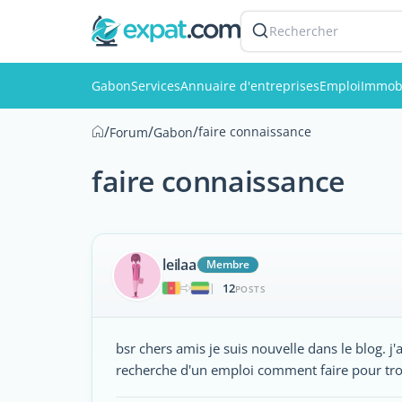
Rechercher
Gabon
Services
Annuaire d'entreprises
Emploi
Immobi
/
/
/
faire connaissance
Forum
Gabon
faire connaissance
leilaa
Membre
12
|
POSTS
bsr chers amis je suis nouvelle dans le blog. j'
recherche d'un emploi comment faire pour tr