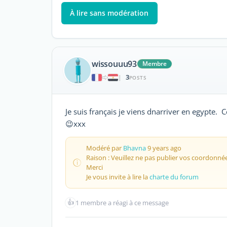
À lire sans modération
wissouuu93
Membre
3
|
POSTS
Je suis français je viens dnarriver en egypte. C
😉xxx
Modéré par
Bhavna
9 years ago
Raison : Veuillez ne pas publier vos coordonnée
Merci
Je vous invite à lire la
charte du forum
👍
1 membre a réagi à ce message