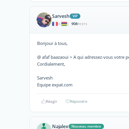
Sarvesh
ViP
908
|
POSTS
Bonjour à tous,
@ afaf baazaoui > A qui adressez-vous votre p
Cordialement,
Sarvesh
Equipe expat.com
Réagir
Répondre
Najalex
Nouveau membre