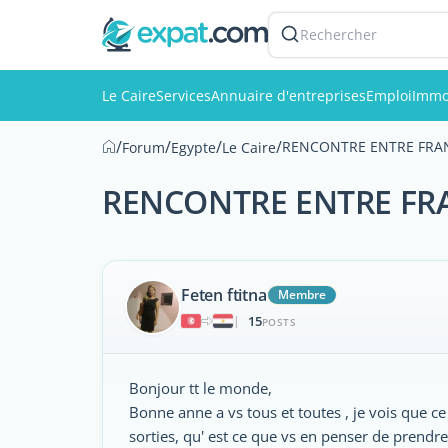
Rechercher
Le Caire
Services
Annuaire d'entreprises
Emploi
Immo
/
/
/
/
RENCONTRE ENTRE FRA
Forum
Egypte
Le Caire
RENCONTRE ENTRE F
Feten ftitna
Membre
15
|
POSTS
Bonjour tt le monde,
Bonne anne a vs tous et toutes , je vois que 
sorties, qu' est ce que vs en penser de prendre