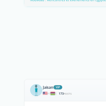
Jaisan
ViP
173
|
POSTS