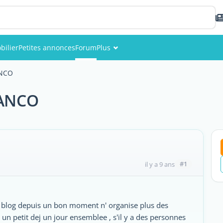
bilier
Petites annonces
Forum
Plus
Événements
NCO
Membres
RANCO
Photos
#1
il y a 9 ans
ce blog depuis un bon moment n' organise plus des
 un petit dej un jour ensemblee , s'il y a des personnes