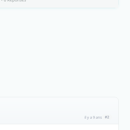
#2
il y a 9 ans