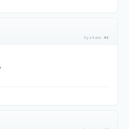
#4
il y a 9 ans
?