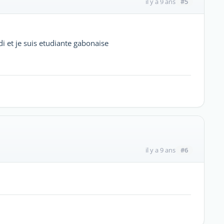
#5
il y a 9 ans
adi et je suis etudiante gabonaise
#6
il y a 9 ans