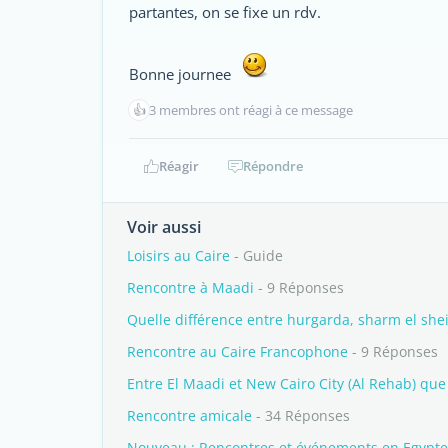
partantes, on se fixe un rdv.
Bonne journee
👍
3 membres ont réagi à ce message
Réagir
Répondre
Voir aussi
Loisirs au Caire
- Guide
Rencontre à Maadi
- 9 Réponses
Quelle différence entre hurgarda, sharm el sh
Rencontre au Caire Francophone
- 9 Réponses
Entre El Maadi et New Cairo City (Al Rehab) que 
Rencontre amicale
- 34 Réponses
Nouveau : Rencontres et événements en Egypte