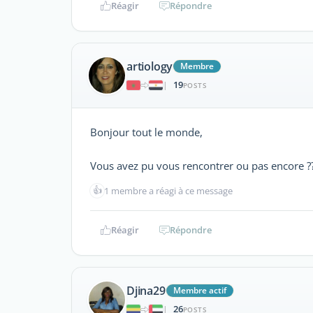
Réagir
Répondre
artiology
Membre
19
|
POSTS
Bonjour tout le monde,
Vous avez pu vous rencontrer ou pas encore ?
👍
1 membre a réagi à ce message
Réagir
Répondre
Djina29
Membre actif
26
|
POSTS