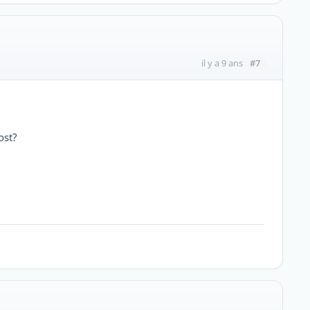
#7
il y a 9 ans
ost?