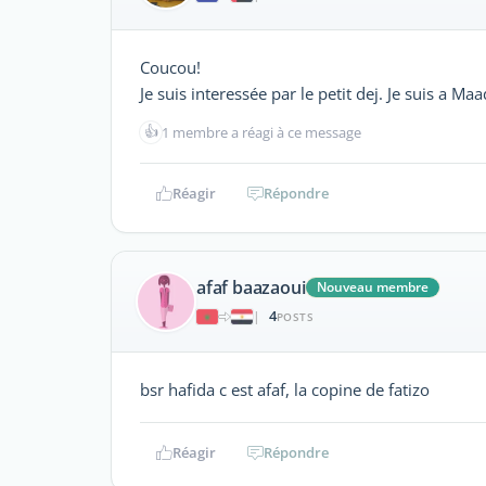
Coucou!
Je suis interessée par le petit dej. Je suis a Ma
👍
1 membre a réagi à ce message
Réagir
Répondre
afaf baazaoui
Nouveau membre
4
|
POSTS
bsr hafida c est afaf, la copine de fatizo
Réagir
Répondre