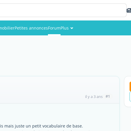
obilier
Petites annonces
Forum
Plus
Événements
Membres
Photos
#1
il y a 3 ans
is mais juste un petit vocabulaire de base.