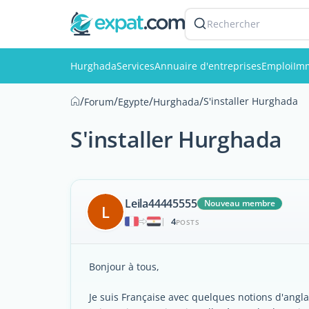
Rechercher
Hurghada
Services
Annuaire d'entreprises
Emploi
Imm
/
/
/
/
S'installer Hurghada
Forum
Egypte
Hurghada
S'installer Hurghada
Leila44445555
Nouveau membre
L
4
|
POSTS
Bonjour à tous,
Je suis Française avec quelques notions d'angla