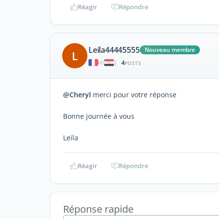
Réagir
Répondre
Leila44445555
Nouveau membre
L
4
|
POSTS
@Cheryl
merci pour votre réponse
Bonne journée à vous
Leïla
Réagir
Répondre
Réponse rapide