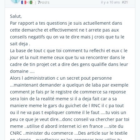
7
il y a 10 ans
#21
|
POSTS
Salut,
Par rapport a tes questions je suis actuellement dans
cette demarche et effectivement ne t arrete pas aux
conseils negatifs qu on va te dire mais j crois que tu le
sait deja .
La base de tout c que toi comment tu reflechi et eux c le
jour et la nuit meme ceux que tu va rencontrer dans le
cadre de tin projet cet a dire des gens qualifie dans leur
domaine ....
Alors l administration c un secret pout personne
...maintenant demander a quelqun de laba par exemple
comment je fais pr le registre de commerce sa reponse
sera loin de la realité meme si il a deja fait car a sa
maniere meme le gars du guichet de l RNC il c pa tout
ou il ne va pas t expliquer comme il le faut ....tu vois un
peu ce que je veut dire...donc conseil va chercher par toi
meme ..utilise d abord internet ici en france ....site du
CNRC ..minister du commerce ...Des article sur le textile
en algerie ...ouedknisss pr les annonces tres utiles tu