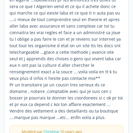
sera ce que l Algerien vend et ce qu il achete donc ce
qui marche ce qui existe laba et ce que ti n auta pas vu
....c mieux de tout comprendre seul en theorie et apres
aller laba avec assurance et sans complexe car toi tu
connaitra les vrai regles et face a un administré sa joue
tu l oblige a pas faire le con et je reviens sur internet ya
tout tout les organisme d etat on un site tts les docs snt
telechargeable ...gtace a cette methode j avance vite
seul et j apprends des choses o gens qui vivent laba car
eux n ont pas la culture d aller chercher le
renseignement exact a la souce ....voila voila en tt k tu
veux plus d infos n hesite pas contacte moi**
Pr un transitaire jai un cousin tres serieux ds ce
domaine , notaire ,comptable avec qui je suis cen c
bosser je pourrais te donner les coordonees si c ok pr toi
et pr eux ca depend c koi ton affaire exactement ...
Vendre des vettement a des detaillants ou ta boutique
....marque pas marque ...etc... enfin voila a plus.
Modéré par
Christine
10 years ago