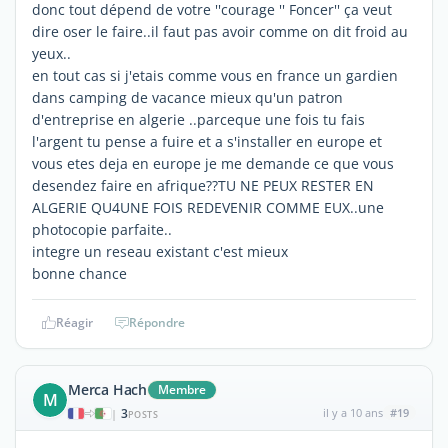
donc tout dépend de votre ''courage '' Foncer'' ça veut
dire oser le faire..il faut pas avoir comme on dit froid au
yeux..
en tout cas si j'etais comme vous en france un gardien
dans camping de vacance mieux qu'un patron
d'entreprise en algerie ..parceque une fois tu fais
l'argent tu pense a fuire et a s'installer en europe et
vous etes deja en europe je me demande ce que vous
desendez faire en afrique??TU NE PEUX RESTER EN
ALGERIE QU4UNE FOIS REDEVENIR COMME EUX..une
photocopie parfaite..
integre un reseau existant c'est mieux
bonne chance
Réagir
Répondre
Merca Hach
Membre
M
3
il y a 10 ans
#19
|
POSTS