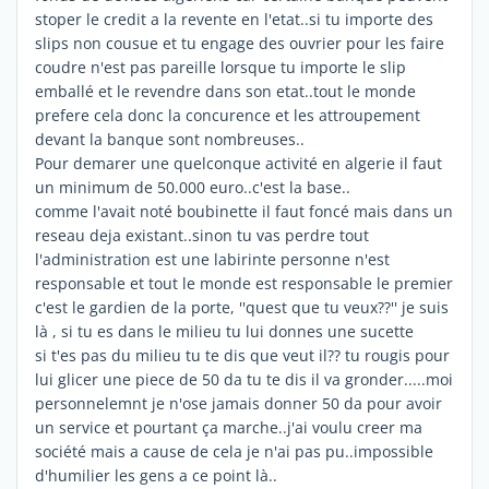
stoper le credit a la revente en l'etat..si tu importe des
slips non cousue et tu engage des ouvrier pour les faire
coudre n'est pas pareille lorsque tu importe le slip
emballé et le revendre dans son etat..tout le monde
prefere cela donc la concurence et les attroupement
devant la banque sont nombreuses..
Pour demarer une quelconque activité en algerie il faut
un minimum de 50.000 euro..c'est la base..
comme l'avait noté boubinette il faut foncé mais dans un
reseau deja existant..sinon tu vas perdre tout
l'administration est une labirinte personne n'est
responsable et tout le monde est responsable le premier
c'est le gardien de la porte, ''quest que tu veux??'' je suis
là , si tu es dans le milieu tu lui donnes une sucette
si t'es pas du milieu tu te dis que veut il?? tu rougis pour
lui glicer une piece de 50 da tu te dis il va gronder.....moi
personnelemnt je n'ose jamais donner 50 da pour avoir
un service et pourtant ça marche..j'ai voulu creer ma
société mais a cause de cela je n'ai pas pu..impossible
d'humilier les gens a ce point là..