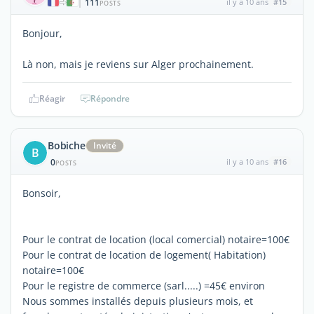
111
il y a 10 ans
#15
|
POSTS
Bonjour,
Là non, mais je reviens sur Alger prochainement.
Réagir
Répondre
Bobiche
Invité
B
0
il y a 10 ans
#16
POSTS
Bonsoir,
Pour le contrat de location (local comercial) notaire=100€
Pour le contrat de location de logement( Habitation)
notaire=100€
Pour le registre de commerce (sarl.....) =45€ environ
Nous sommes installés depuis plusieurs mois, et