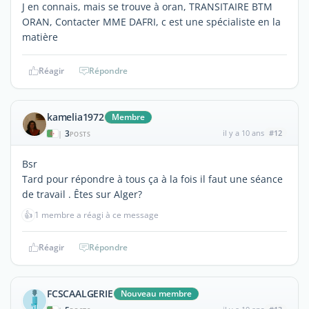
J en connais, mais se trouve à oran, TRANSITAIRE BTM
ORAN, Contacter MME DAFRI, c est une spécialiste en la
matière
Réagir
Répondre
kamelia1972
Membre
3
il y a 10 ans
#12
|
POSTS
Bsr
Tard pour répondre à tous ça à la fois il faut une séance
de travail . Êtes sur Alger?
👍
1 membre a réagi à ce message
Réagir
Répondre
FCSCAALGERIE
Nouveau membre