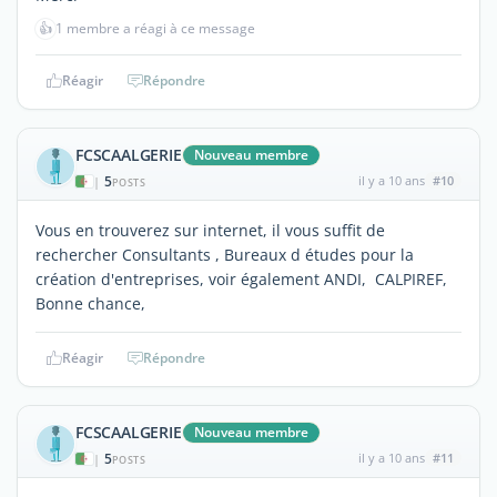
👍
1 membre a réagi à ce message
Réagir
Répondre
FCSCAALGERIE
Nouveau membre
5
il y a 10 ans
#10
|
POSTS
Vous en trouverez sur internet, il vous suffit de
rechercher Consultants , Bureaux d études pour la
création d'entreprises, voir également ANDI, CALPIREF,
Bonne chance,
Réagir
Répondre
FCSCAALGERIE
Nouveau membre
5
il y a 10 ans
#11
|
POSTS