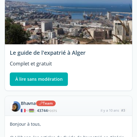
Le guide de l'expatrié à Alger
Complet et gratuit
À lire sans modération
Bhavna
Team
43744
il y a 10 ans
#3
|
POSTS
Bonjour à tous,