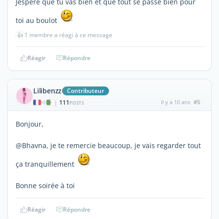
Jespere que tu vas bien et que tout se passe bien pour
toi au boulot
👍
1 membre a réagi à ce message
Réagir
Répondre
Lilibenzz
Contributeur
111
il y a 10 ans
#5
|
POSTS
Bonjour,
@Bhavna, je te remercie beaucoup, je vais regarder tout
ça tranquillement
Bonne soirée à toi
Réagir
Répondre