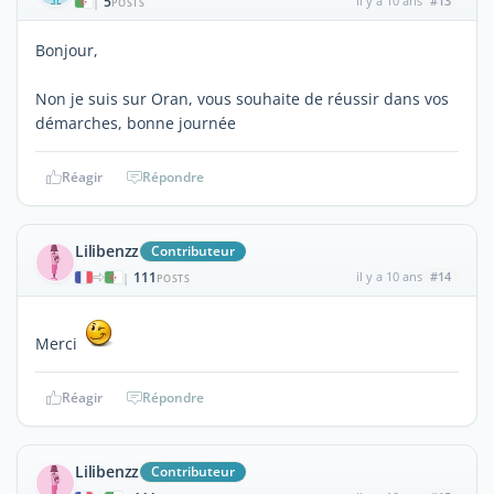
5
il y a 10 ans
#13
|
POSTS
Bonjour,
Non je suis sur Oran, vous souhaite de réussir dans vos
démarches, bonne journée
Réagir
Répondre
Lilibenzz
Contributeur
111
il y a 10 ans
#14
|
POSTS
Merci
Réagir
Répondre
Lilibenzz
Contributeur