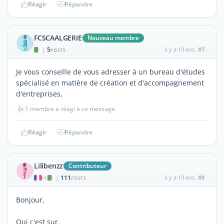
Réagir
Répondre
FCSCAALGERIE
Nouveau membre
5
il y a 10 ans
#7
|
POSTS
Je vous conseille de vous adresser à un bureau d'études
spécialisé en matière de création et d'accompagnement
d'entreprises,
👍
1 membre a réagi à ce message
Réagir
Répondre
Lilibenzz
Contributeur
111
il y a 10 ans
#8
|
POSTS
Bonjour,
Oui c'est sur.