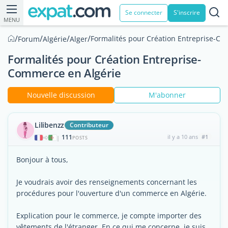
Se connecter
S'inscrire
MENU
/
/
/
/
Formalités pour Création Entreprise-Co
Forum
Algérie
Alger
Formalités pour Création Entreprise-
Commerce en Algérie
Nouvelle discussion
M'abonner
Lilibenzz
Contributeur
111
il y a 10 ans
#1
|
POSTS
Bonjour à tous,
Je voudrais avoir des renseignements concernant les
procédures pour l'ouverture d'un commerce en Algérie.
Explication pour le commerce, je compte importer des
vêtements de l'étranger. En ce qui me concerne, je suis