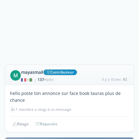
mayasmail
Contributeur
M
137
il y a 10 ans
#2
|
POSTS
hello poste ton annonce sur face book tauras plus de
chance
👍
1 membre a réagi à ce message
Réagir
Répondre