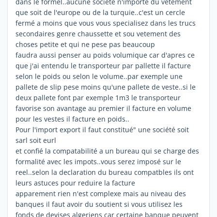
dans le formel..aucune société n'importe du vetement
que soit de l'europe ou de la turquie..c'est un cercle
fermé a moins que vous vous specialisez dans les trucs
secondaires genre chaussette et sou vetement des
choses petite et qui ne pese pas beaucoup
faudra aussi penser au poids volumique car d'apres ce
que j'ai entendu le transporteur par pallette il facture
selon le poids ou selon le volume..par exemple une
pallete de slip pese moins qu'une pallete de veste..si le
deux pallete font par exemple 1m3 le transporteur
favorise son avantage au premier il facture en volume
pour les vestes il facture en poids..
Pour l'import export il faut constitué" une société soit
sarl soit eurl
et confié la compatabilité a un bureau qui se charge des
formalité avec les impots..vous serez imposé sur le
reel..selon la declaration du bureau compatbles ils ont
leurs astuces pour reduire la facture
apparement rien n'est complexe mais au niveau des
banques il faut avoir du soutient si vous utilisez les
fonds de devises algeriens car certaine banque peuvent