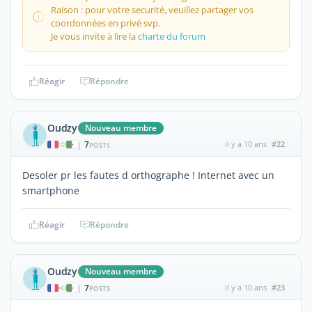
Raison : pour votre securité, veuillez partager vos
coordonnées en privé svp.
Je vous invite à lire la
charte du forum
Réagir
Répondre
Oudzy
Nouveau membre
7
il y a 10 ans
#22
|
POSTS
Desoler pr les fautes d orthographe ! Internet avec un
smartphone
Réagir
Répondre
Oudzy
Nouveau membre
7
il y a 10 ans
#23
|
POSTS