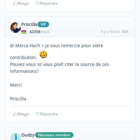
Réagir
Répondre
Priscilla
ViP
42358
il y a 10 ans
#20
|
POSTS
@ Merca Hach > Je vous remercie pour votre
contribution.
Pouvez-vous sil vous plaît citer la source de ces
informations?
Merci
Priscilla
Réagir
Répondre
Oudzy
Nouveau membre