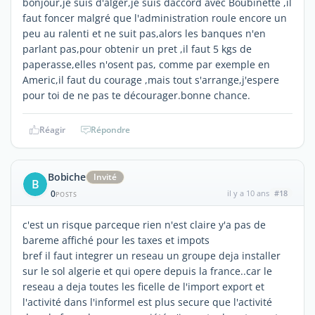
bonjour,je suis d'alger,je suis daccord avec Boubinette ,il
faut foncer malgré que l'administration roule encore un
peu au ralenti et ne suit pas,alors les banques n'en
parlant pas,pour obtenir un pret ,il faut 5 kgs de
paperasse,elles n'osent pas, comme par exemple en
Americ,il faut du courage ,mais tout s'arrange,j'espere
pour toi de ne pas te décourager.bonne chance.
Réagir
Répondre
Bobiche
Invité
B
0
il y a 10 ans
#18
POSTS
c'est un risque parceque rien n'est claire y'a pas de
bareme affiché pour les taxes et impots
bref il faut integrer un reseau un groupe deja installer
sur le sol algerie et qui opere depuis la france..car le
reseau a deja toutes les ficelle de l'import export et
l'activité dans l'informel est plus secure que l'activité