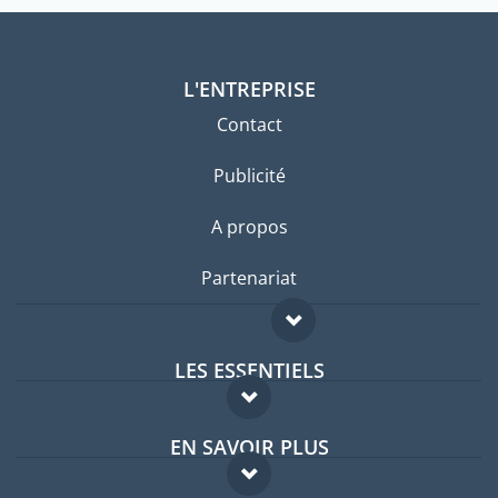
L'ENTREPRISE
Contact
Publicité
A propos
Partenariat
LES ESSENTIELS
Forum expatriés
EN SAVOIR PLUS
Guides pays
FAQ