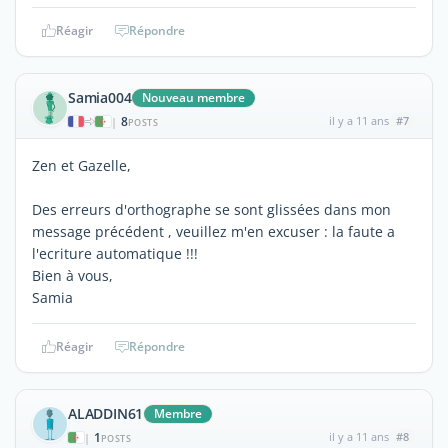
Réagir
Répondre
Samia004
Nouveau membre
8
il y a 11 ans
#7
|
POSTS
Zen et Gazelle,
Des erreurs d'orthographe se sont glissées dans mon
message précédent , veuillez m'en excuser : la faute a
l'ecriture automatique !!!
Bien à vous,
Samia
Réagir
Répondre
ALADDIN61
Membre
1
il y a 11 ans
#8
|
POSTS