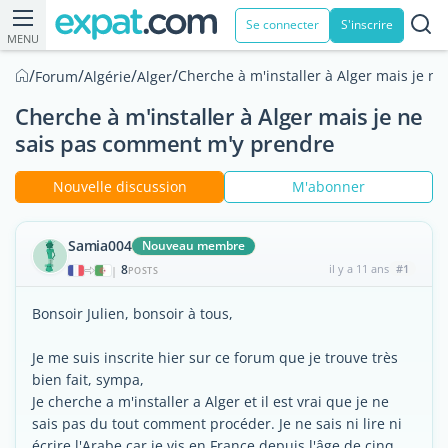
Se connecter
S'inscrire
MENU
/
/
/
/
Cherche à m'installer à Alger mais je 
Forum
Algérie
Alger
Cherche à m'installer à Alger mais je ne
sais pas comment m'y prendre
Nouvelle discussion
M'abonner
Samia004
Nouveau membre
8
il y a 11 ans
#1
|
POSTS
Bonsoir Julien, bonsoir à tous,
Je me suis inscrite hier sur ce forum que je trouve très
bien fait, sympa,
Je cherche a m'installer a Alger et il est vrai que je ne
sais pas du tout comment procéder. Je ne sais ni lire ni
écrire l'Arabe car je vis en France depuis l'âge de cinq