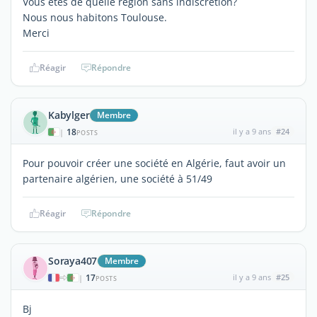
Vous êtes de quelle région sans indiscrétion?
Nous nous habitons Toulouse.
Merci
Réagir
Répondre
Kabylger
Membre
18
il y a 9 ans
#24
|
POSTS
Pour pouvoir créer une société en Algérie, faut avoir un
partenaire algérien, une société à 51/49
Réagir
Répondre
Soraya407
Membre
17
il y a 9 ans
#25
|
POSTS
Bj