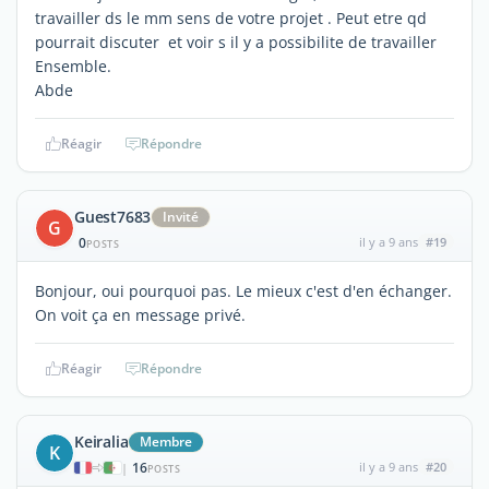
travailler ds le mm sens de votre projet . Peut etre qd
pourrait discuter et voir s il y a possibilite de travailler
Ensemble.
Abde
Réagir
Répondre
Guest7683
Invité
G
0
il y a 9 ans
#19
POSTS
Bonjour, oui pourquoi pas. Le mieux c'est d'en échanger.
On voit ça en message privé.
Réagir
Répondre
Keiralia
Membre
K
16
il y a 9 ans
#20
|
POSTS