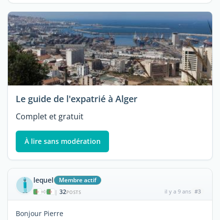
Le guide de l'expatrié à Alger
Complet et gratuit
À lire sans modération
lequel
Membre actif
32
il y a 9 ans
#3
|
POSTS
Bonjour Pierre