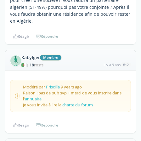
pour créer une société il vous faudra un partenaire
algérien (51-49%) pourquoi pas votre conjointe ? Après il
vous faudra obtenir une résidence afin de pouvoir rester
en Algérie.
Réagir
Répondre
Kabylger
Membre
18
il y a 9 ans
#12
|
POSTS
Modéré par
Priscilla
9 years ago
Raison : pas de pub svp + merci de vous inscrire dans
l'
annuaire
Je vous invite à lire la
charte du forum
Réagir
Répondre