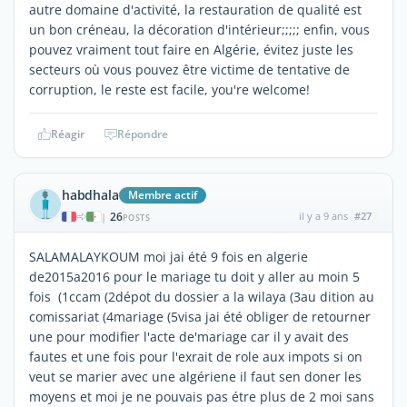
autre domaine d'activité, la restauration de qualité est
un bon créneau, la décoration d'intérieur;;;;; enfin, vous
pouvez vraiment tout faire en Algérie, évitez juste les
secteurs où vous pouvez être victime de tentative de
corruption, le reste est facile, you're welcome!
Réagir
Répondre
habdhala
Membre actif
26
il y a 9 ans
#27
|
POSTS
SALAMALAYKOUM moi jai été 9 fois en algerie
de2015a2016 pour le mariage tu doit y aller au moin 5
fois (1ccam (2dépot du dossier a la wilaya (3au dition au
comissariat (4mariage (5visa jai été obliger de retourner
une pour modifier l'acte de'mariage car il y avait des
fautes et une fois pour l'exrait de role aux impots si on
veut se marier avec une algériene il faut sen doner les
moyens et moi je ne pouvais pas étre plus de 2 moi sans