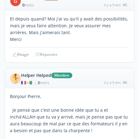
G
0
il y a 9 ans
#5
POSTS
Et depuis quand? Moi j'ai vu qu'il y avait des possibilités,
mais je veux faire attention. Je veux assurer mes
arrières. Mais j'aimerais tant.
Merci
Réagir
Répondre
Helper Helped
Membre
3
il y a 9 ans
#6
|
POSTS
Bonjour Pierre,
Je pense que c'est une bonne idée que tu a et
inchà'ALLAH que tu va y arrivé, mais je pense pas que tu
aura beaucoup de mal par ce que des formateurs il y en
a besoin et pas que dans la charpente !