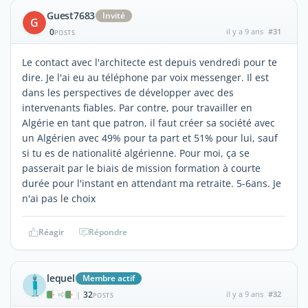
Guest7683
Invité
G
0
il y a 9 ans
#31
POSTS
Le contact avec l'architecte est depuis vendredi pour te
dire. Je l'ai eu au téléphone par voix messenger. Il est
dans les perspectives de développer avec des
intervenants fiables. Par contre, pour travailler en
Algérie en tant que patron, il faut créer sa société avec
un Algérien avec 49% pour ta part et 51% pour lui, sauf
si tu es de nationalité algérienne. Pour moi, ça se
passerait par le biais de mission formation à courte
durée pour l'instant en attendant ma retraite. 5-6ans. Je
n'ai pas le choix
Réagir
Répondre
lequel
Membre actif
32
il y a 9 ans
#32
|
POSTS