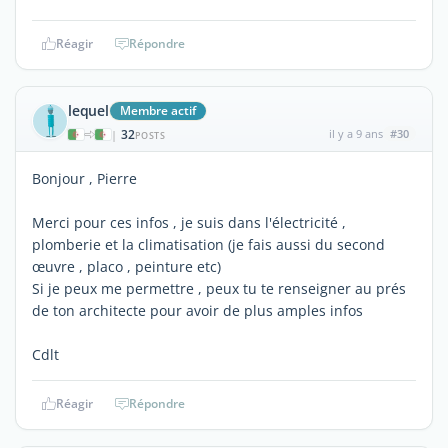
Réagir
Répondre
lequel
Membre actif
32
il y a 9 ans
#30
|
POSTS
Bonjour , Pierre
Merci pour ces infos , je suis dans l'électricité ,
plomberie et la climatisation (je fais aussi du second
œuvre , placo , peinture etc)
Si je peux me permettre , peux tu te renseigner au prés
de ton architecte pour avoir de plus amples infos
Cdlt
Réagir
Répondre