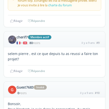
forum svp. Echangez les via la messagerie privée. Merci
Je vous invite à lire la
charte du forum
Réagir
Répondre
cherif7
Membre actif
80
il y a 9 ans
#9
|
POSTS
selem pierre , est ce que depuis tu as reussi a faire ton
projet?
Réagir
Répondre
Guest7683
Invité
G
0
il y a 9 ans
#10
POSTS
Bonsoir,