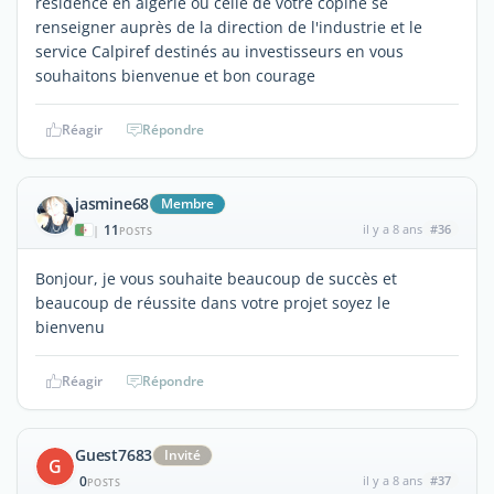
résidence en algerie ou celle de votre copine se
renseigner auprès de la direction de l'industrie et le
service Calpiref destinés au investisseurs en vous
souhaitons bienvenue et bon courage
Réagir
Répondre
jasmine68
Membre
11
il y a 8 ans
#36
|
POSTS
Bonjour, je vous souhaite beaucoup de succès et
beaucoup de réussite dans votre projet soyez le
bienvenu
Réagir
Répondre
Guest7683
Invité
G
0
il y a 8 ans
#37
POSTS