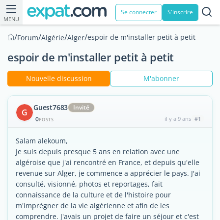
Se connecter
S'inscrire
MENU
/
/
/
/
espoir de m'installer petit à petit
Forum
Algérie
Alger
espoir de m'installer petit à petit
Nouvelle discussion
M'abonner
Guest7683
Invité
G
0
il y a 9 ans
#1
POSTS
Salam alekoum,
Je suis depuis presque 5 ans en relation avec une
algéroise que j'ai rencontré en France, et depuis qu'elle
revenue sur Alger, je commence a apprécier le pays. J'ai
consulté, visionné, photos et reportages, fait
connaissance de la culture et de l'histoire pour
m'imprégner de la vie algérienne et afin de les
comprendre. J'avais un projet de faire un séjour et c'est