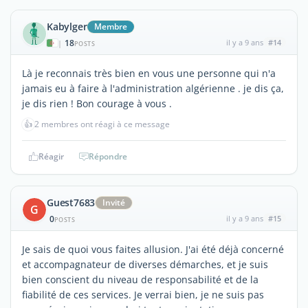
Kabylger
Membre
18
il y a 9 ans
#14
|
POSTS
Là je reconnais très bien en vous une personne qui n'a
jamais eu à faire à l'administration algérienne . je dis ça,
je dis rien ! Bon courage à vous .
👍
2 membres ont réagi à ce message
Réagir
Répondre
Guest7683
Invité
G
0
il y a 9 ans
#15
POSTS
Je sais de quoi vous faites allusion. J'ai été déjà concerné
et accompagnateur de diverses démarches, et je suis
bien conscient du niveau de responsabilité et de la
fiabilité de ces services. Je verrai bien, je ne suis pas