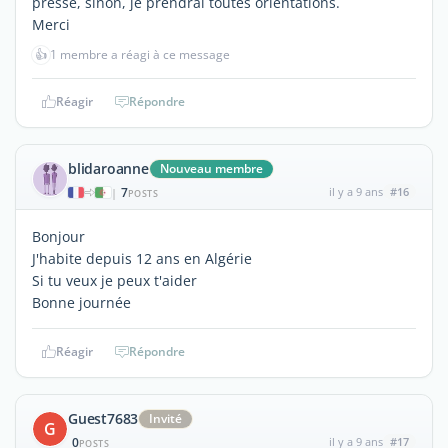
pressé, sinon, je prendrai toutes orientations.
Merci
👍
1 membre a réagi à ce message
Réagir
Répondre
blidaroanne
Nouveau membre
7
il y a 9 ans
#16
|
POSTS
Bonjour
J'habite depuis 12 ans en Algérie
Si tu veux je peux t'aider
Bonne journée
Réagir
Répondre
Guest7683
Invité
G
0
il y a 9 ans
#17
POSTS