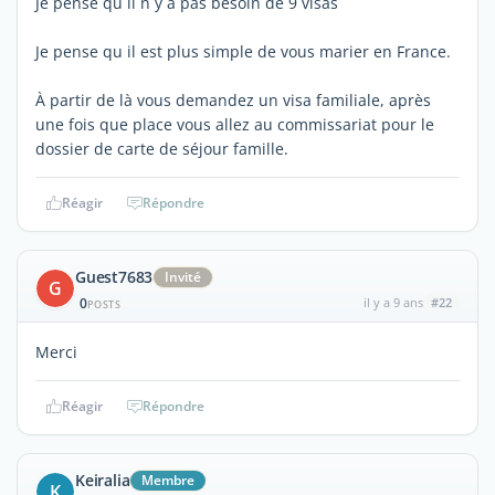
Je pense qu il n y a pas besoin de 9 visas
Je pense qu il est plus simple de vous marier en France.
À partir de là vous demandez un visa familiale, après
une fois que place vous allez au commissariat pour le
dossier de carte de séjour famille.
Réagir
Répondre
Guest7683
Invité
G
0
il y a 9 ans
#22
POSTS
Merci
Réagir
Répondre
Keiralia
Membre
K