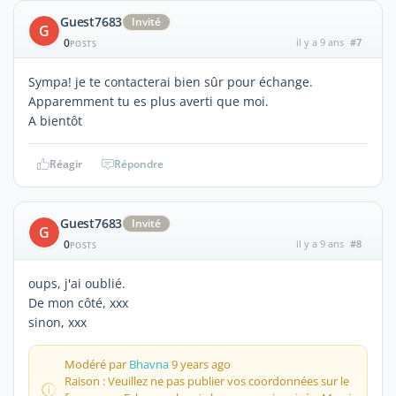
Guest7683
Invité
G
0
il y a 9 ans
#7
POSTS
Sympa! je te contacterai bien sûr pour échange.
Apparemment tu es plus averti que moi.
A bientôt
Réagir
Répondre
Guest7683
Invité
G
0
il y a 9 ans
#8
POSTS
oups, j'ai oublié.
De mon côté, xxx
sinon, xxx
Modéré par
Bhavna
9 years ago
Raison : Veuillez ne pas publier vos coordonnées sur le