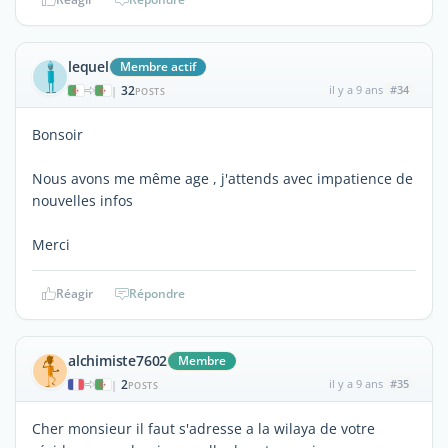
lequel
Membre actif
32
il y a 9 ans
#34
|
POSTS
Bonsoir
Nous avons me même age , j'attends avec impatience de
nouvelles infos
Merci
Réagir
Répondre
alchimiste7602
Membre
2
il y a 9 ans
#35
|
POSTS
Cher monsieur il faut s'adresse a la wilaya de votre