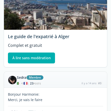
Le guide de l'expatrié à Alger
Complet et gratuit
À lire sans modération
Sedra
Membre
23
il y a 14 ans
#3
|
POSTS
Bonjour Harmonie:
Merci, je vais le faire