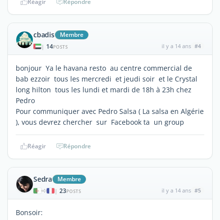
Réagir
Répondre
cbadis
Membre
14
il y a 14 ans
#4
|
POSTS
bonjour Ya le havana resto au centre commercial de
bab ezzoir tous les mercredi et jeudi soir et le Crystal
long hilton tous les lundi et mardi de 18h à 23h chez
Pedro
Pour communiquer avec Pedro Salsa ( La salsa en Algérie
), vous devrez chercher sur Facebook ta un group
Réagir
Répondre
Sedra
Membre
23
il y a 14 ans
#5
|
POSTS
Bonsoir: