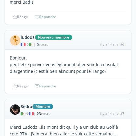
merci Badis
Réagir
Répondre
ludodz
Nouveau membre
5
il y a 14 ans
#6
|
POSTS
Bonjour.
peut-etre pouvez vous églament aller voir le consulat
d'argentine (c'est à ben aknoun) pour le Tango?
Réagir
Répondre
Sedra
Membre
23
il y a 14 ans
#7
|
POSTS
Merci Ludodz...ils m'ont dit qu'il y a un club au Golf à
coté RTA...j'aimerai bien aller le voir cette semaine....