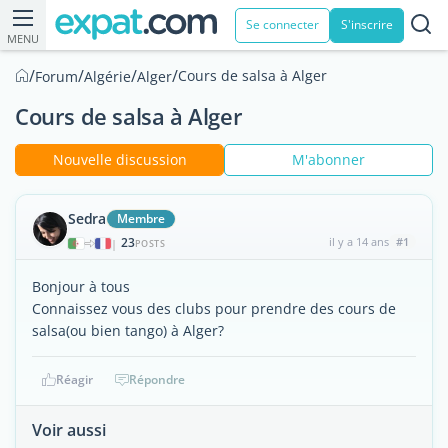
Se connecter
S'inscrire
MENU
/
/
/
/
Cours de salsa à Alger
Forum
Algérie
Alger
Cours de salsa à Alger
Nouvelle discussion
M'abonner
Sedra
Membre
23
il y a 14 ans
#1
|
POSTS
Bonjour à tous
Connaissez vous des clubs pour prendre des cours de
salsa(ou bien tango) à Alger?
Réagir
Répondre
Voir aussi