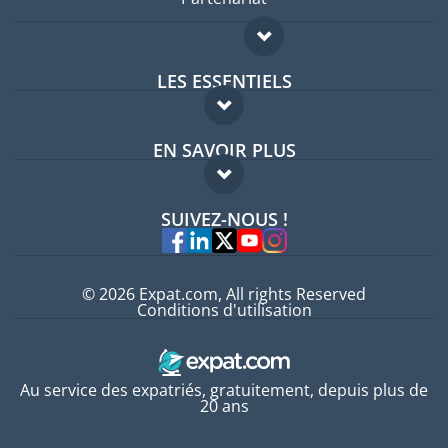
LES ESSENTIELS
Forum expatriés
EN SAVOIR PLUS
Guides pays
FAQ
Offres d'emploi
SUIVEZ-NOUS !
Experts
© 2026 Expat.com, All rights Reserved
Conditions d'utilisation
Au service des expatriés, gratuitement, depuis plus de
20 ans