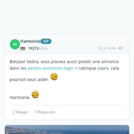
Harmonie
ViP
H
19273
il y a 14 ans
#2
|
POSTS
Bonjour Sedra, vous pouvez aussi poster une annonce
dans les
petites annonces Alger
> rubrique cours, cela
pourrait vous aider.
Harmonie.
Réagir
Répondre