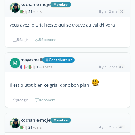
kochanie-moje
Membre
21
il y a 12 ans
#6
|
POSTS
vous avez le Grial Resto qui se trouve au val d'hydra
Réagir
Répondre
mayasmail
Contributeur
M
137
il y a 12 ans
#7
|
POSTS
il est plutot bien ce grial donc bon plan
Réagir
Répondre
kochanie-moje
Membre
21
il y a 12 ans
#8
|
POSTS