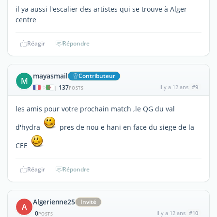
il ya aussi l'escalier des artistes qui se trouve à Alger
centre
Réagir
Répondre
mayasmail
Contributeur
M
137
il y a 12 ans
#9
|
POSTS
les amis pour votre prochain match ,le QG du val
d'hydra
pres de nou e hani en face du siege de la
CEE
Réagir
Répondre
Algerienne25
Invité
A
0
il y a 12 ans
#10
POSTS