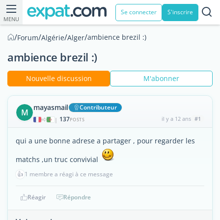
Se connecter
S'inscrire
MENU
/
/
/
/
ambience brezil :)
Forum
Algérie
Alger
ambience brezil :)
Nouvelle discussion
M'abonner
mayasmail
Contributeur
M
137
il y a 12 ans
#1
|
POSTS
qui a une bonne adrese a partager , pour regarder les
matchs ,un truc convivial
👍
1 membre a réagi à ce message
Réagir
Répondre