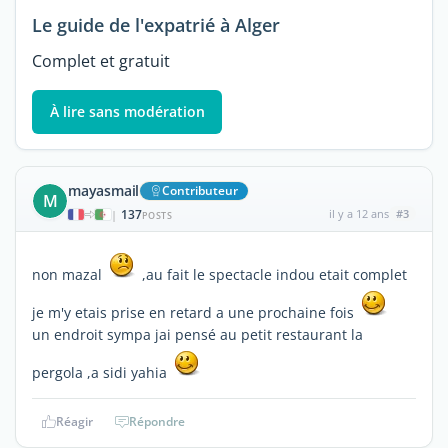
Le guide de l'expatrié à Alger
Complet et gratuit
À lire sans modération
mayasmail
Contributeur
M
137
il y a 12 ans
#3
|
POSTS
non mazal
,au fait le spectacle indou etait complet
je m'y etais prise en retard a une prochaine fois
un endroit sympa jai pensé au petit restaurant la
pergola ,a sidi yahia
Réagir
Répondre