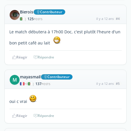
Bierois
Contributeur
125
il y a 12 ans
#4
|
POSTS
Le match débutera à 17h00 Doc, c'est plutôt l'heure d'un
bon petit café au lait
Réagir
Répondre
mayasmail
Contributeur
M
137
il y a 12 ans
#5
|
POSTS
oui c vrai
Réagir
Répondre