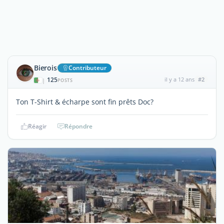
Bierois
Contributeur
125
il y a 12 ans
#2
|
POSTS
Ton T-Shirt & écharpe sont fin prêts Doc?
Réagir
Répondre