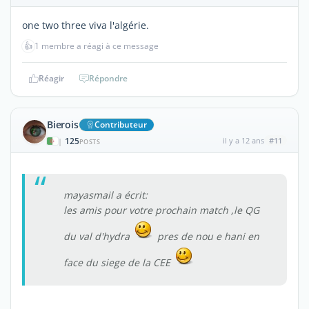
one two three viva l'algérie.
👍
1 membre a réagi à ce message
Réagir
Répondre
Bierois
Contributeur
125
il y a 12 ans
#11
|
POSTS
mayasmail a écrit:
les amis pour votre prochain match ,le QG
du val d'hydra
pres de nou e hani en
face du siege de la CEE