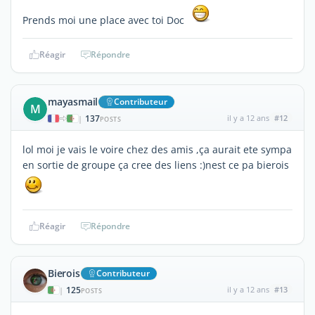
Prends moi une place avec toi Doc
Réagir
Répondre
mayasmail
Contributeur
M
137
il y a 12 ans
#12
|
POSTS
lol moi je vais le voire chez des amis ,ça aurait ete sympa
en sortie de groupe ça cree des liens :)nest ce pa bierois
Réagir
Répondre
Bierois
Contributeur
125
il y a 12 ans
#13
|
POSTS