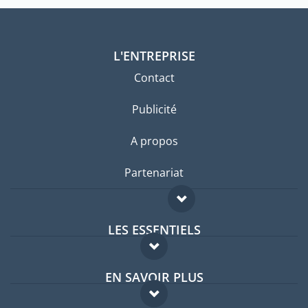
L'ENTREPRISE
Contact
Publicité
A propos
Partenariat
LES ESSENTIELS
Forum expatriés
EN SAVOIR PLUS
Guides pays
FAQ