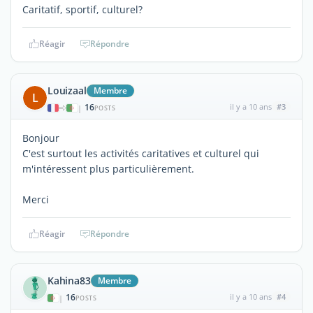
Caritatif, sportif, culturel?
Réagir
Répondre
Louizaal
Membre
L
16
il y a 10 ans
#3
|
POSTS
Bonjour
C'est surtout les activités caritatives et culturel qui
m'intéressent plus particulièrement.
Merci
Réagir
Répondre
Kahina83
Membre
16
il y a 10 ans
#4
|
POSTS