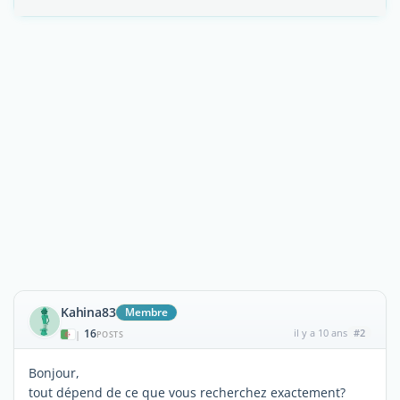
Kahina83
Membre
16
il y a 10 ans
#2
|
POSTS
Bonjour,
tout dépend de ce que vous recherchez exactement?