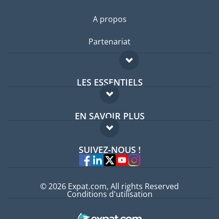
A propos
Partenariat
LES ESSENTIELS
Forum expatriés
EN SAVOIR PLUS
Guides pays
FAQ
Offres d'emploi
SUIVEZ-NOUS !
Experts
© 2026 Expat.com, All rights Reserved
Conditions d'utilisation