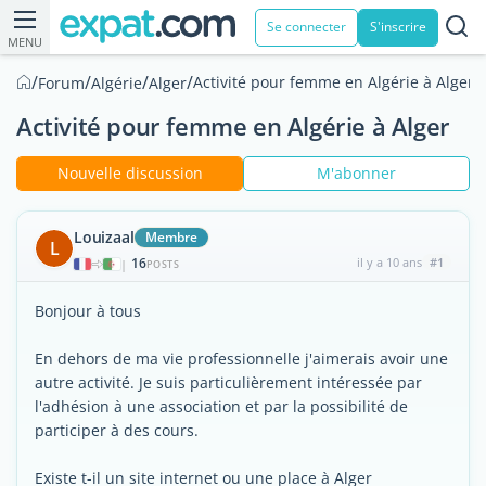
Se connecter
S'inscrire
MENU
/
/
/
/
Activité pour femme en Algérie à Alger
Forum
Algérie
Alger
Activité pour femme en Algérie à Alger
Nouvelle discussion
M'abonner
Louizaal
Membre
L
16
il y a 10 ans
#1
|
POSTS
Bonjour à tous
En dehors de ma vie professionnelle j'aimerais avoir une
autre activité. Je suis particulièrement intéressée par
l'adhésion à une association et par la possibilité de
participer à des cours.
Existe t-il un site internet ou une place à Alger